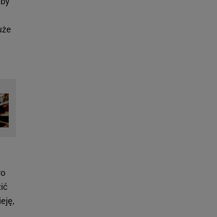
 by
duże
ro
ić
eję,