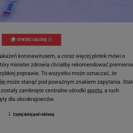
OTWÓRZ GALERIĘ
(3)
 zakażeń koronawirusem, a coraz więcej plotek mówi o
tóry minister zdrowia chciałby rekomendować premierow
e szybkiej poprawie. To wszystko może oznaczać, że
śle
może stanąć pod poważnym znakiem zapytania. Sta
zostały zamknięte centralne ośrodki
sportu
, a ruch
ęty dla obcokrajowców.