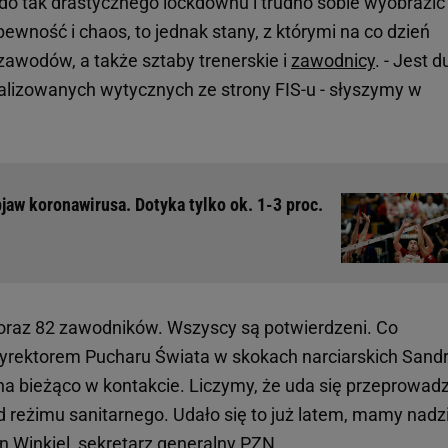
 do tak drastycznego lockdownu i trudno sobie wyobrazić
wność i chaos, to jednak stany, z którymi na co dzień
zawodów, a także sztaby trenerskie i
zawodnicy
. - Jest 
alizowanych wytycznych ze strony FIS-u - słyszymy w
aw koronawirusa. Dotyka tylko ok. 1-3 proc.
ip oraz 82 zawodników. Wszyscy są potwierdzeni. Co
dyrektorem Pucharu Świata w skokach narciarskich Sand
na bieżąco w kontakcie. Liczymy, że uda się przeprowadz
 reżimu sanitarnego. Udało się to już latem, mamy nadzi
n Winkiel, sekretarz generalny PZN.