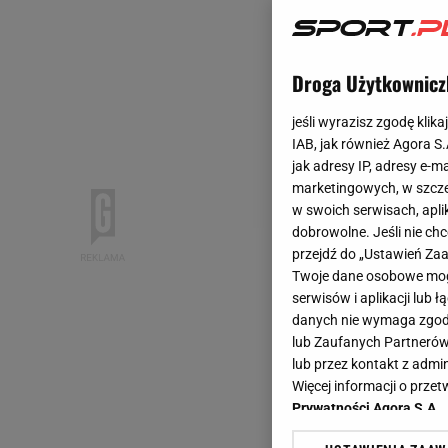
Droga Użytkownicz
jeśli wyrazisz zgodę klika
IAB, jak również Agora S
jak adresy IP, adresy e-m
marketingowych, w szcze
w swoich serwisach, aplik
dobrowolne. Jeśli nie ch
przejdź do „Ustawień Z
Twoje dane osobowe mogą
serwisów i aplikacji lub
danych nie wymaga zgody 
lub Zaufanych Partnerów
lub przez kontakt z admi
Więcej informacji o prz
Prywatności Agora S.A.