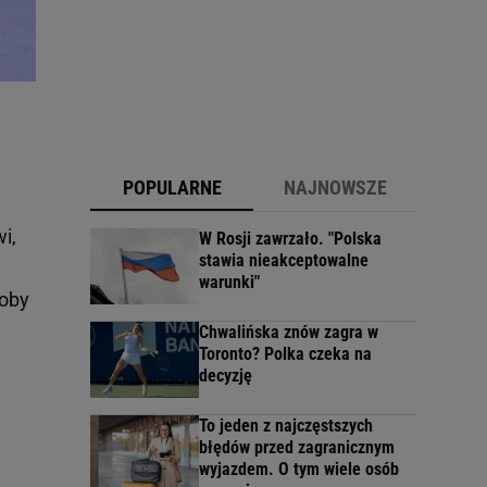
POPULARNE
NAJNOWSZE
i,
W Rosji zawrzało. "Polska
stawia nieakceptowalne
warunki"
łoby
Chwalińska znów zagra w
Toronto? Polka czeka na
decyzję
To jeden z najczęstszych
błędów przed zagranicznym
wyjazdem. O tym wiele osób