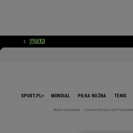
WIADOMOŚCI
NEXT
SPORT
PLOTEK
D
SPORT.PL+
MUNDIAL
PIŁKA NOŻNA
TENIS
Skoki narciarskie
Czarne chmury nad Pucharem Ś