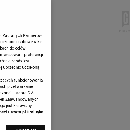
6
] Zaufanych Partnerów
woje dane osobowe takie
likach do celów
teresowań i preferencji
ażenie zgody jest
dę uprzednio udzieloną
yczących funkcjonowania
kach przetwarzanie
ązanej – Agora S.A. –
awień Zaawansowanych”
go jest kierowany.
ości Gazeta.pl
i
Polityka