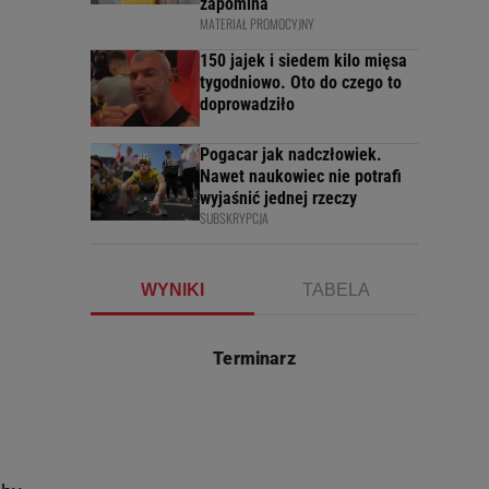
zapomina
MATERIAŁ PROMOCYJNY
150 jajek i siedem kilo mięsa
tygodniowo. Oto do czego to
doprowadziło
Pogacar jak nadczłowiek.
Nawet naukowiec nie potrafi
wyjaśnić jednej rzeczy
SUBSKRYPCJA
WYNIKI
TABELA
Terminarz