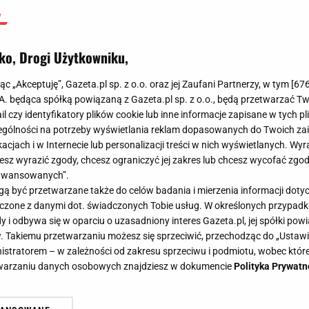
ko, Drogi Użytkowniku,
jąc „Akceptuję”, Gazeta.pl sp. z o.o. oraz jej Zaufani Partnerzy, w tym [
67
.A. będąca spółką powiązaną z Gazeta.pl sp. z o.o., będą przetwarzać T
ail czy identyfikatory plików cookie lub inne informacje zapisane w tych p
gólności na potrzeby wyświetlania reklam dopasowanych do Twoich zain
acjach i w Internecie lub personalizacji treści w nich wyświetlanych. Wyr
cesz wyrazić zgody, chcesz ograniczyć jej zakres lub chcesz wycofać zgo
aawansowanych”.
 być przetwarzane także do celów badania i mierzenia informacji dot
 łączone z danymi dot. świadczonych Tobie usług. W określonych przypad
i odbywa się w oparciu o uzasadniony interes Gazeta.pl, jej spółki powi
. Takiemu przetwarzaniu możesz się sprzeciwić, przechodząc do „Ust
nistratorem – w zależności od zakresu sprzeciwu i podmiotu, wobec które
etwarzaniu danych osobowych znajdziesz w dokumencie
Polityka Prywatn