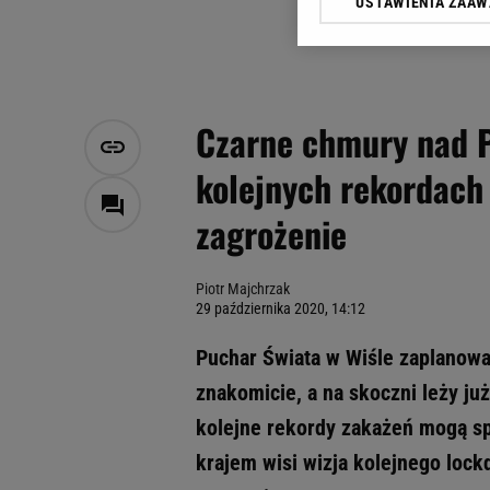
USTAWIENIA ZAA
Klikając „Akceptuję” wyra
Zaufanych Partnerów i A
dotyczące plików cookie,
odnośnik „Ustawienia pr
plików cookie możliwa je
Czarne chmury nad P
My, nasi Zaufani Partne
kolejnych rekordach
Użycie dokładnych danych
Przechowywanie informacji
zagrożenie
badnie odbiorców i uleps
Piotr Majchrzak
29 października 2020, 14:12
Puchar Świata w Wiśle zaplanowa
znakomicie, a na skoczni leży już
kolejne rekordy zakażeń mogą sp
krajem wisi wizja kolejnego loc