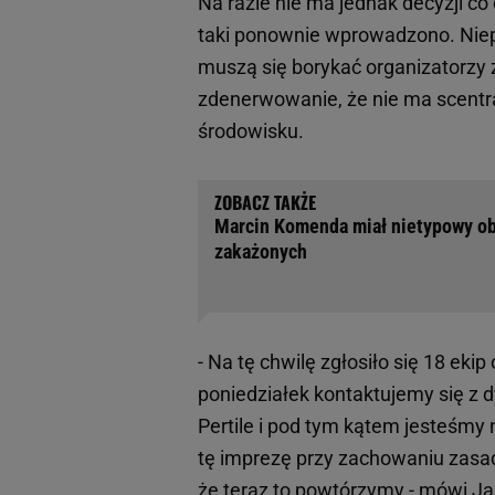
Na razie nie ma jednak decyzji co
taki ponownie wprowadzono. Niepe
muszą się borykać organizatorzy 
zdenerwowanie, że nie ma scentr
środowisku.
Marcin Komenda miał nietypowy obj
zakażonych
- Na tę chwilę zgłosiło się 18 ek
poniedziałek kontaktujemy się z 
Pertile i pod tym kątem jesteśmy 
tę imprezę przy zachowaniu zasad
że teraz to powtórzymy - mówi Ja