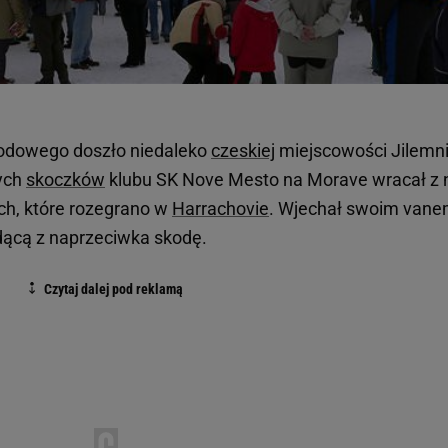
dowego doszło niedaleko
czeskiej
miejscowości Jilemni
dych
skoczków
klubu SK Nove Mesto na Morave wracał z 
ch, które rozegrano w
Harrachovie
. Wjechał swoim van
adącą z naprzeciwka skodę.