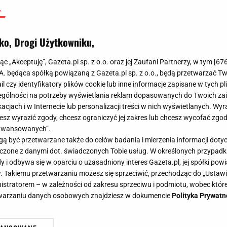
ko, Drogi Użytkowniku,
jąc „Akceptuję”, Gazeta.pl sp. z o.o. oraz jej Zaufani Partnerzy, w tym [
67
.A. będąca spółką powiązaną z Gazeta.pl sp. z o.o., będą przetwarzać T
ail czy identyfikatory plików cookie lub inne informacje zapisane w tych p
gólności na potrzeby wyświetlania reklam dopasowanych do Twoich zain
acjach i w Internecie lub personalizacji treści w nich wyświetlanych. Wyr
cesz wyrazić zgody, chcesz ograniczyć jej zakres lub chcesz wycofać zgo
aawansowanych”.
 być przetwarzane także do celów badania i mierzenia informacji dot
 łączone z danymi dot. świadczonych Tobie usług. W określonych przypad
i odbywa się w oparciu o uzasadniony interes Gazeta.pl, jej spółki powi
. Takiemu przetwarzaniu możesz się sprzeciwić, przechodząc do „Ust
nistratorem – w zależności od zakresu sprzeciwu i podmiotu, wobec które
etwarzaniu danych osobowych znajdziesz w dokumencie
Polityka Prywatn