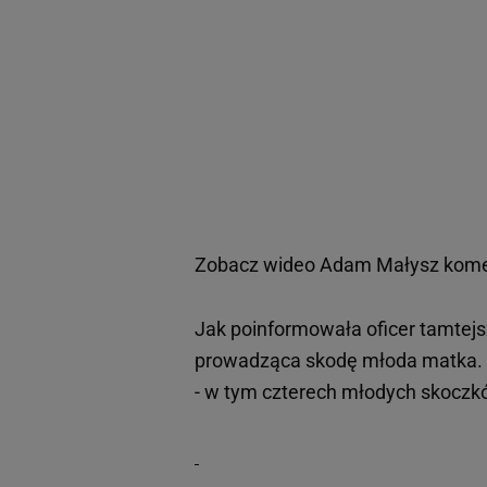
Zobacz wideo
Adam Małysz komen
Jak poinformowała oficer tamtejsz
prowadząca skodę młoda matka. Je
- w tym czterech młodych skoczk