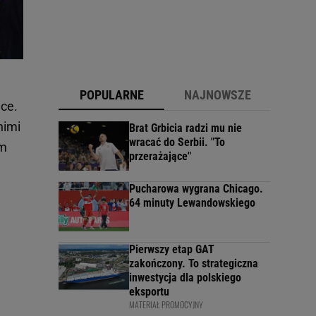
POPULARNE
NAJNOWSZE
ce.
nimi
Brat Grbicia radzi mu nie
wracać do Serbii. "To
em
przerażające"
Pucharowa wygrana Chicago.
64 minuty Lewandowskiego
Pierwszy etap GAT
zakończony. To strategiczna
inwestycja dla polskiego
eksportu
MATERIAŁ PROMOCYJNY