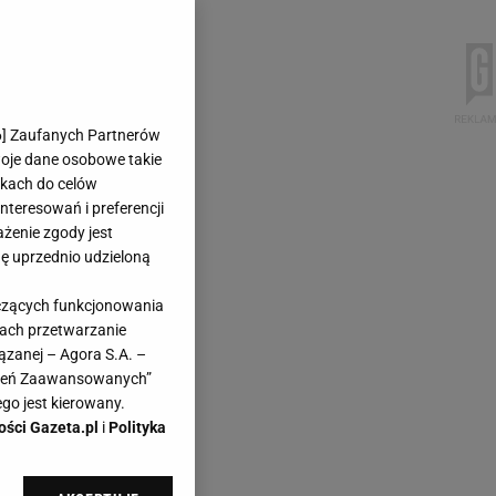
6
] Zaufanych Partnerów
woje dane osobowe takie
likach do celów
teresowań i preferencji
ażenie zgody jest
dę uprzednio udzieloną
yczących funkcjonowania
kach przetwarzanie
ązanej – Agora S.A. –
awień Zaawansowanych”
go jest kierowany.
ości Gazeta.pl
i
Polityka