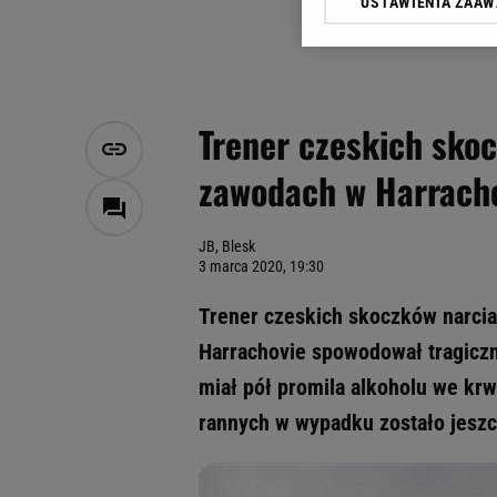
USTAWIENIA ZAA
Klikając „Akceptuję” wyra
Zaufanych Partnerów i A
dotyczące plików cookie,
odnośnik „Ustawienia pr
plików cookie możliwa je
Trener czeskich sk
My, nasi Zaufani Partne
zawodach w Harracho
Użycie dokładnych danych
Przechowywanie informacji
badnie odbiorców i uleps
JB, Blesk
3 marca 2020, 19:30
Trener czeskich skoczków narci
Harrachovie spowodował tragicz
miał pół promila alkoholu we krw
rannych w wypadku zostało jesz