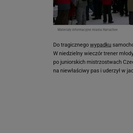
Materiały informacyjne miasta Harrachov
Do tragicznego
wypadku
samocho
W niedzielny wieczór trener mło
po juniorskich mistrzostwach Cze
na niewłaściwy pas i uderzył w j