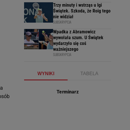
Trzy minuty i wstrząs u Igi
Świątek. Szkoda, że Roig tego
nie widział
SUBSKRYPCJA
Wpadka z Abramowicz
wywołała szum. U Świątek
wydarzyło się coś
ważniejszego
SUBSKRYPCJA
WYNIKI
TABELA
ła
Terminarz
 osób