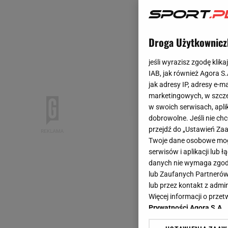
Droga Użytkownicz
jeśli wyrazisz zgodę klika
IAB, jak również Agora S
jak adresy IP, adresy e-m
marketingowych, w szcze
w swoich serwisach, aplik
dobrowolne. Jeśli nie ch
przejdź do „Ustawień Z
Twoje dane osobowe mogą
serwisów i aplikacji lub
danych nie wymaga zgody 
lub Zaufanych Partnerów
lub przez kontakt z admi
Więcej informacji o prz
Prywatności Agora S.A.