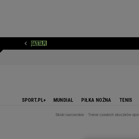
WIADOMOŚCI
NEXT
SPORT
PLOTEK
D
SPORT.PL+
MUNDIAL
PIŁKA NOŻNA
TENIS
Skoki narciarskie
Trener czeskich skoczków sp