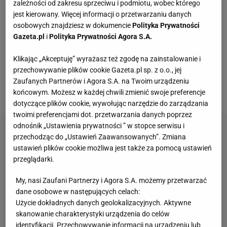
przyczyny śmierci byłego wybitnego skoczka
zależności od zakresu sprzeciwu i podmiotu, wobec którego
jest kierowany. Więcej informacji o przetwarzaniu danych
narciarskiego. Nowe światło na tę sprawę rzuca
osobowych znajdziesz w dokumencie
Polityka Prywatności
jednak teściowa Fina, która rozmawiała z fińskim
Gazeta.pl
i
Polityka Prywatności Agora S.A.
"Ilta Sanomat" - Nie wiadomo, jaka była przyczyna
Klikając „Akceptuję” wyrażasz też zgodę na zainstalowanie i
śmierci, ale córka zauważyła w nocy, że jej mąż nie
przechowywanie plików cookie Gazeta.pl sp. z o.o., jej
oddycha. Próbowała go reanimować, ale on już nie
Zaufanych Partnerów i Agora S.A. na Twoim urządzeniu
oddychał - mówi teściowa skoczka.
końcowym. Możesz w każdej chwili zmienić swoje preferencje
dotyczące plików cookie, wywołując narzędzie do zarządzania
twoimi preferencjami dot. przetwarzania danych poprzez
odnośnik „Ustawienia prywatności ” w stopce serwisu i
przechodząc do „Ustawień Zaawansowanych”. Zmiana
ustawień plików cookie możliwa jest także za pomocą ustawień
przeglądarki.
My, nasi Zaufani Partnerzy i Agora S.A. możemy przetwarzać
dane osobowe w następujących celach:
Użycie dokładnych danych geolokalizacyjnych. Aktywne
skanowanie charakterystyki urządzenia do celów
identyfikacji. Przechowywanie informacji na urządzeniu lub