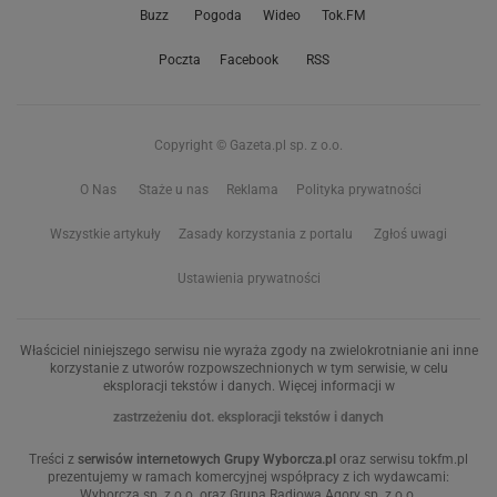
Buzz
Pogoda
Wideo
Tok.FM
Poczta
Facebook
RSS
Copyright © Gazeta.pl sp. z o.o.
O Nas
Staże u nas
Reklama
Polityka prywatności
Wszystkie artykuły
Zasady korzystania z portalu
Zgłoś uwagi
Ustawienia prywatności
Właściciel niniejszego serwisu nie wyraża zgody na zwielokrotnianie ani inne
korzystanie z utworów rozpowszechnionych w tym serwisie, w celu
eksploracji tekstów i danych. Więcej informacji w
zastrzeżeniu dot. eksploracji tekstów i danych
Treści z
serwisów internetowych Grupy Wyborcza.pl
oraz serwisu tokfm.pl
prezentujemy w ramach komercyjnej współpracy z ich wydawcami:
Wyborcza sp. z o.o. oraz Grupą Radiową Agory sp. z o.o.