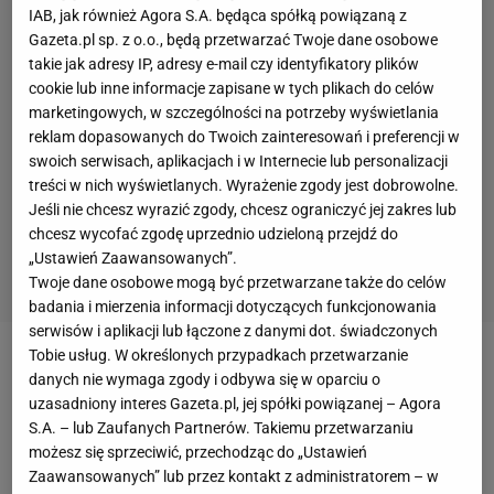
IAB, jak również Agora S.A. będąca spółką powiązaną z
Gazeta.pl sp. z o.o., będą przetwarzać Twoje dane osobowe
takie jak adresy IP, adresy e-mail czy identyfikatory plików
cookie lub inne informacje zapisane w tych plikach do celów
marketingowych, w szczególności na potrzeby wyświetlania
reklam dopasowanych do Twoich zainteresowań i preferencji w
swoich serwisach, aplikacjach i w Internecie lub personalizacji
treści w nich wyświetlanych. Wyrażenie zgody jest dobrowolne.
Jeśli nie chcesz wyrazić zgody, chcesz ograniczyć jej zakres lub
chcesz wycofać zgodę uprzednio udzieloną przejdź do
„Ustawień Zaawansowanych”.
Twoje dane osobowe mogą być przetwarzane także do celów
badania i mierzenia informacji dotyczących funkcjonowania
serwisów i aplikacji lub łączone z danymi dot. świadczonych
Tobie usług. W określonych przypadkach przetwarzanie
Zobacz wideo
danych nie wymaga zgody i odbywa się w oparciu o
uzasadniony interes Gazeta.pl, jej spółki powiązanej – Agora
S.A. – lub Zaufanych Partnerów. Takiemu przetwarzaniu
Matti Nykaenen zmarł w nocy z niedzieli na
możesz się sprzeciwić, przechodząc do „Ustawień
poniedziałek.
Nadal
niewyjaśnione są jednak
Zaawansowanych” lub przez kontakt z administratorem – w