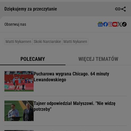
Dziękujemy za przeczytanie
Obserwuj nas
Matti Nykaenen
Skoki Narciarskie
Matti Nykanen
POLECAMY
WIĘCEJ TEMATÓW
Pucharowa wygrana Chicago. 64 minuty
Lewandowskiego
Tajner odpowiedział Małyszowi. "Nie widzę
potrzeby"