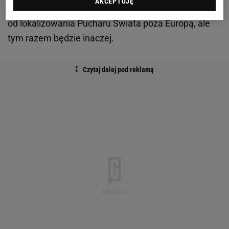
AKCEPTUJĘ
pojawiają się tysiące kibiców). Do tej pory FIS stronił
od lokalizowania Pucharu Świata poza Europą, ale
tym razem będzie inaczej.