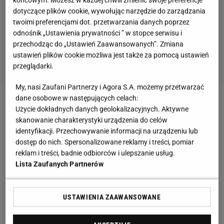
dotyczące plików cookie, wywołując narzędzie do zarządzania
twoimi preferencjami dot. przetwarzania danych poprzez
odnośnik „Ustawienia prywatności ” w stopce serwisu i
przechodząc do „Ustawień Zaawansowanych”. Zmiana
ustawień plików cookie możliwa jest także za pomocą ustawień
przeglądarki.
My, nasi Zaufani Partnerzy i Agora S.A. możemy przetwarzać
dane osobowe w następujących celach:
Skoczkowie objadą świat
Użycie dokładnych danych geolokalizacyjnych. Aktywne
skanowanie charakterystyki urządzenia do celów
Puchar Świata w końcu zacznie być prawdziwym
identyfikacji. Przechowywanie informacji na urządzeniu lub
dostęp do nich. Spersonalizowane reklamy i treści, pomiar
Pucharem Świata, a nie tylko Europy, bo skoczkowie
reklam i treści, badnie odbiorców i ulepszanie usług.
w lutym 2020 roku pojadą kolejno do japońskiego
Lista Zaufanych Partnerów
Sapporo, tureckiego Erzurum i do Stanów
Zjednoczonych (prawdopodobnie będzie to Iron
USTAWIENIA ZAAWANSOWANE
Mountain, które od lat z powodzeniem organizuje
zawody Pucharu Kontynentalnego, a na trybunach