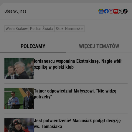
Obserwuj nas
Wisła Kraków
Puchar Świata
Skoki Narciarskie
POLECAMY
WIĘCEJ TEMATÓW
Iordanescu wspomina Ekstraklasę. Nagle wbił
szpilkę w polski klub
Tajner odpowiedział Małyszowi. "Nie widzę
potrzeby"
Jest potwierdzenie! Maciusiak podjął decyzję
ws. Tomasiaka