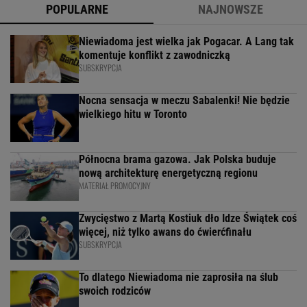
POPULARNE
NAJNOWSZE
Niewiadoma jest wielka jak Pogacar. A Lang tak
komentuje konflikt z zawodniczką
SUBSKRYPCJA
Nocna sensacja w meczu Sabalenki! Nie będzie
wielkiego hitu w Toronto
Północna brama gazowa. Jak Polska buduje
nową architekturę energetyczną regionu
MATERIAŁ PROMOCYJNY
Zwycięstwo z Martą Kostiuk dło Idze Świątek coś
więcej, niż tylko awans do ćwierćfinału
SUBSKRYPCJA
To dlatego Niewiadoma nie zaprosiła na ślub
swoich rodziców