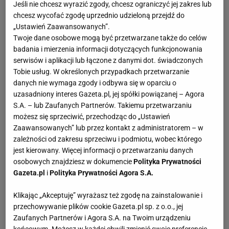
Jeśli nie chcesz wyrazić zgody, chcesz ograniczyć jej zakres lub
chcesz wycofać zgodę uprzednio udzieloną przejdź do
„Ustawień Zaawansowanych”.
Twoje dane osobowe mogą być przetwarzane także do celów
badania i mierzenia informacji dotyczących funkcjonowania
serwisów i aplikacji lub łączone z danymi dot. świadczonych
Tobie usług. W określonych przypadkach przetwarzanie
danych nie wymaga zgody i odbywa się w oparciu o
uzasadniony interes Gazeta.pl, jej spółki powiązanej – Agora
S.A. – lub Zaufanych Partnerów. Takiemu przetwarzaniu
możesz się sprzeciwić, przechodząc do „Ustawień
Zaawansowanych” lub przez kontakt z administratorem – w
zależności od zakresu sprzeciwu i podmiotu, wobec którego
jest kierowany. Więcej informacji o przetwarzaniu danych
osobowych znajdziesz w dokumencie
Polityka Prywatności
Gazeta.pl
i
Polityka Prywatności Agora S.A.
Klikając „Akceptuję” wyrażasz też zgodę na zainstalowanie i
przechowywanie plików cookie Gazeta.pl sp. z o.o., jej
Zaufanych Partnerów i Agora S.A. na Twoim urządzeniu
końcowym. Możesz w każdej chwili zmienić swoje preferencje