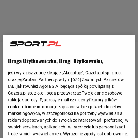
FIS na spotkaniu w Zurychu przedstawił propozycję
Droga Użytkowniczko, Drogi Użytkowniku,
kalendarza na kolejny sezon
skoków narciarskich
,
jeśli wyrazisz zgodę klikając „Akceptuję”, Gazeta.pl sp. z o.o.
czyli edycję 2019/2020. Można stwierdzić, że
oraz jej Zaufani Partnerzy, w tym [
676
] Zaufanych Partnerów
propozycje Międzynarodowej Federacji Narciarskiej
IAB, jak również Agora S.A. będąca spółką powiązaną z
mogą być wręcz szokujące dla
kibiców
i samych
Gazeta.pl sp. z o.o., będą przetwarzać Twoje dane osobowe
skoczków narciarskich, bo oznaczają jeszcze dalsze
takie jak adresy IP, adresy e-mail czy identyfikatory plików
cookie lub inne informacje zapisane w tych plikach do celów
podróże.
marketingowych, w szczególności na potrzeby wyświetlania
reklam dopasowanych do Twoich zainteresowań i preferencji w
swoich serwisach, aplikacjach i w Internecie lub personalizacji
treści w nich wyświetlanych. Wyrażenie zgody jest dobrowolne.