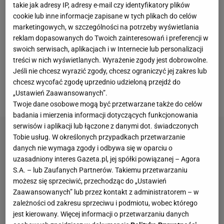
takie jak adresy IP, adresy e-mail czy identyfikatory plików
bardzo dobry konkurs. W finale doszło jednak do
cookie lub inne informacje zapisane w tych plikach do celów
pewnych przetasowań, a znakomity awans z
marketingowych, w szczególności na potrzeby wyświetlania
ósmego na drugie miejsce zaliczył Kamil Stoch.
reklam dopasowanych do Twoich zainteresowań i preferencji w
swoich serwisach, aplikacjach i w Internecie lub personalizacji
Lokaty w TOP 10 utrzymali także
Piotr Żyła
i Stefan
treści w nich wyświetlanych. Wyrażenie zgody jest dobrowolne.
Hula (ex aequo na siódmym miejscu) i
Dawid
Jeśli nie chcesz wyrazić zgody, chcesz ograniczyć jej zakres lub
Kubacki
(10. pozycja). Nieco gorzej wypadł Maciej
chcesz wycofać zgodę uprzednio udzieloną przejdź do
„Ustawień Zaawansowanych”.
Kot, który zepsuł drugą próbę i spadł na 19. miejsce.
Twoje dane osobowe mogą być przetwarzane także do celów
badania i mierzenia informacji dotyczących funkcjonowania
serwisów i aplikacji lub łączone z danymi dot. świadczonych
Tobie usług. W określonych przypadkach przetwarzanie
danych nie wymaga zgody i odbywa się w oparciu o
uzasadniony interes Gazeta.pl, jej spółki powiązanej – Agora
S.A. – lub Zaufanych Partnerów. Takiemu przetwarzaniu
możesz się sprzeciwić, przechodząc do „Ustawień
Zaawansowanych” lub przez kontakt z administratorem – w
zależności od zakresu sprzeciwu i podmiotu, wobec którego
jest kierowany. Więcej informacji o przetwarzaniu danych