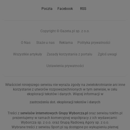
Poczta
Facebook
RSS
Copyright © Gazeta.pl sp. z o.o.
O Nas
Staże u nas
Reklama
Polityka prywatności
Wszystkie artykuły
Zasady korzystania z portalu
Zgłoś uwagi
Ustawienia prywatności
Właściciel niniejszego serwisu nie wyraża zgody na zwielokrotnianie ani inne
korzystanie z utworów rozpowszechnionych w tym serwisie, w celu
eksploracji tekstów i danych. Więcej informacji w
zastrzeżeniu dot. eksploracji tekstów i danych
Treści z
serwisów internetowych Grupy Wyborcza.pl
oraz serwisu tokfm.pl
prezentujemy w ramach komercyjnej współpracy z ich wydawcami:
Wyborcza sp. z o.o. oraz Grupą Radiową Agory sp. z o.o.
Wybrane treści z serwisu Sport.pl są dostępne po wykupieniu płatnej