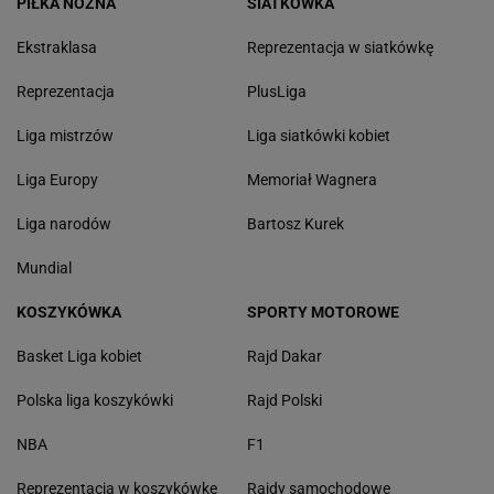
PIŁKA NOŻNA
SIATKÓWKA
Ekstraklasa
Reprezentacja w siatkówkę
Reprezentacja
PlusLiga
Liga mistrzów
Liga siatkówki kobiet
Liga Europy
Memoriał Wagnera
Liga narodów
Bartosz Kurek
Mundial
KOSZYKÓWKA
SPORTY MOTOROWE
Basket Liga kobiet
Rajd Dakar
Polska liga koszykówki
Rajd Polski
NBA
F1
Reprezentacja w koszykówkę
Rajdy samochodowe