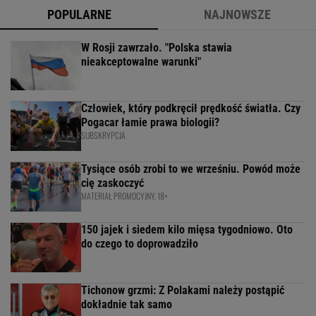
POPULARNE
NAJNOWSZE
W Rosji zawrzało. "Polska stawia
nieakceptowalne warunki"
Człowiek, który podkręcił prędkość światła. Czy
Pogacar łamie prawa biologii?
SUBSKRYPCJA
Tysiące osób zrobi to we wrześniu. Powód może
cię zaskoczyć
MATERIAŁ PROMOCYJNY, 18+
150 jajek i siedem kilo mięsa tygodniowo. Oto
do czego to doprowadziło
Tichonow grzmi: Z Polakami należy postąpić
dokładnie tak samo