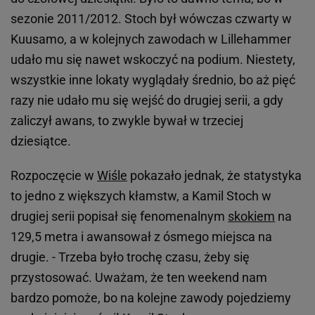
sezonie 2011/2012. Stoch był wówczas czwarty w
Kuusamo, a w kolejnych zawodach w Lillehammer
udało mu się nawet wskoczyć na podium. Niestety,
wszystkie inne lokaty wyglądały średnio, bo aż pięć
razy nie udało mu się wejść do drugiej serii, a gdy
zaliczył awans, to zwykle bywał w trzeciej
dziesiątce.
Rozpoczęcie w
Wiśle
pokazało jednak, że statystyka
to jedno z większych kłamstw, a Kamil Stoch w
drugiej serii popisał się fenomenalnym
skokiem
na
129,5 metra i awansował z ósmego miejsca na
drugie. - Trzeba było trochę czasu, żeby się
przystosować. Uważam, że ten weekend nam
bardzo pomoże, bo na kolejne zawody pojedziemy