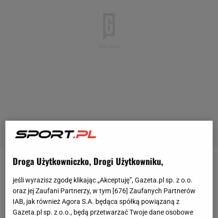
Droga Użytkowniczko, Drogi Użytkowniku,
Polscy
skoczkowie potwierdzili, że są w bardzo
jeśli wyrazisz zgodę klikając „Akceptuję”, Gazeta.pl sp. z o.o.
dobrej dyspozycji na początku sezonu 2017/2018.
oraz jej Zaufani Partnerzy, w tym [
676
] Zaufanych Partnerów
Po pierwszej serii w czołowej dziesiątce zawodów
IAB, jak również Agora S.A. będąca spółką powiązaną z
było pięciu Polaków i już wtedy zapowiadało się na
Gazeta.pl sp. z o.o., będą przetwarzać Twoje dane osobowe