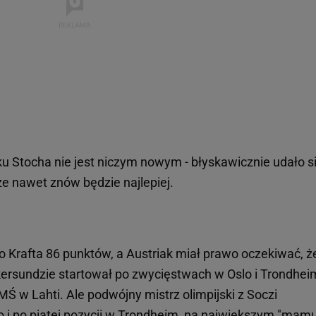
ku Stocha nie jest niczym nowym - błyskawicznie udało si
że nawet znów będzie najlepiej.
do Krafta 86 punktów, a Austriak miał prawo oczekiwać, ż
ersundzie startował po zwycięstwach w Oslo i Trondhei
Ś w Lahti. Ale podwójny mistrz olimpijski z Soczi
o i po piątej pozycji w Trondheim, na największym "mamu