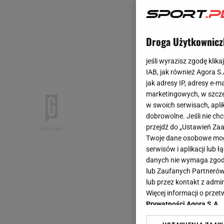
Droga Użytkownicz
jeśli wyrazisz zgodę klika
IAB, jak również Agora S
jak adresy IP, adresy e-m
marketingowych, w szcze
w swoich serwisach, aplik
dobrowolne. Jeśli nie ch
przejdź do „Ustawień Z
Twoje dane osobowe mogą
serwisów i aplikacji lub
danych nie wymaga zgody 
lub Zaufanych Partnerów
lub przez kontakt z admi
Więcej informacji o prz
Prywatności Agora S.A.