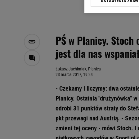
USTAWIENIA ZAA
Klikając „Akceptuję” wyra
Zaufanych Partnerów i A
dotyczące plików cookie,
odnośnik „Ustawienia pr
plików cookie możliwa je
PŚ w Planicy. Stoch 
My, nasi Zaufani Partne
jest dla nas wspania
Użycie dokładnych danych
Przechowywanie informacji
badnie odbiorców i uleps
Łukasz Jachimiak, Planica
23 marca 2017, 19:24
- Czekamy i liczymy: dwa ostatni
Planicy. Ostatnia "drużynówka" w
odrobi 31 punktów straty do Stef
pkt przewagi nad Austrią. - Sezon
zmieni tej oceny - mówi Stoch. I 
piątkowych zawodów w Sport.pl 