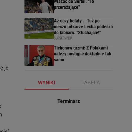
wracać do Serbii. "To
przerażające"
Aż oczy bolały... Tuż po
meczu piłkarze Lecha podeszli
do kibiców. "Słuchajcie!"
SUBSKRYPCJA
Tichonow grzmi: Z Polakami
należy postąpić dokładnie tak
samo
ę je
WYNIKI
TABELA
Terminarz
e
m
cie"