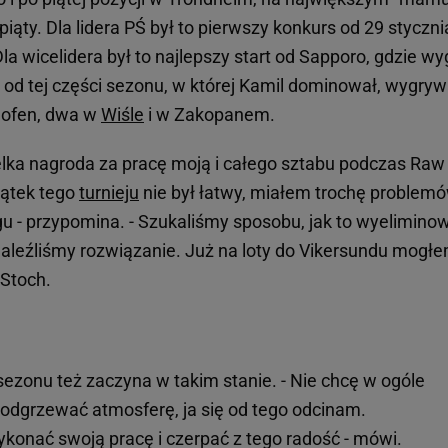
piąty. Dla lidera PŚ był to pierwszy konkurs od 29 styczni
la wicelidera był to najlepszy start od Sapporo, gdzie wy
 od tej części sezonu, w której Kamil dominował, wygryw
shofen, dwa w
Wiśle
i w Zakopanem.
lka nagroda za pracę moją i całego sztabu podczas Raw A
zątek tego
turnieju
nie był łatwy, miałem trochę problemó
gu - przypomina. - Szukaliśmy sposobu, jak to wyeliminow
znaleźliśmy rozwiązanie. Już na loty do Vikersundu mogł
 Stoch.
sezonu też zaczyna w takim stanie. - Nie chcę w ogóle
odgrzewać atmosferę, ja się od tego odcinam.
ykonać swoją pracę i czerpać z tego radość - mówi.