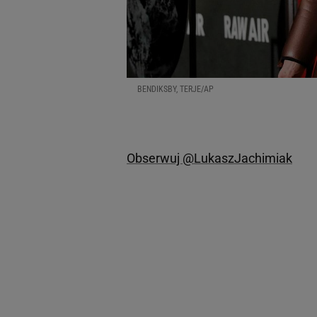
BENDIKSBY, TERJE/AP
Obserwuj @LukaszJachimiak