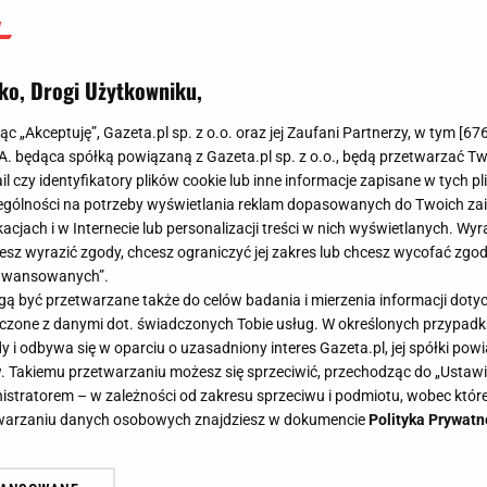
ko, Drogi Użytkowniku,
jąc „Akceptuję”, Gazeta.pl sp. z o.o. oraz jej Zaufani Partnerzy, w tym [
67
.A. będąca spółką powiązaną z Gazeta.pl sp. z o.o., będą przetwarzać T
ail czy identyfikatory plików cookie lub inne informacje zapisane w tych p
gólności na potrzeby wyświetlania reklam dopasowanych do Twoich zain
acjach i w Internecie lub personalizacji treści w nich wyświetlanych. Wyr
cesz wyrazić zgody, chcesz ograniczyć jej zakres lub chcesz wycofać zgo
aawansowanych”.
 być przetwarzane także do celów badania i mierzenia informacji dot
 łączone z danymi dot. świadczonych Tobie usług. W określonych przypad
i odbywa się w oparciu o uzasadniony interes Gazeta.pl, jej spółki powi
. Takiemu przetwarzaniu możesz się sprzeciwić, przechodząc do „Ust
nistratorem – w zależności od zakresu sprzeciwu i podmiotu, wobec które
etwarzaniu danych osobowych znajdziesz w dokumencie
Polityka Prywatn