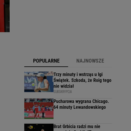
POPULARNE
NAJNOWSZE
Trzy minuty i wstrząs u Igi
Świątek. Szkoda, że Roig tego
nie widział
SUBSKRYPCJA
Pucharowa wygrana Chicago.
64 minuty Lewandowskiego
Brat Grbicia radzi mu nie