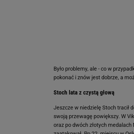
Było problemy, ale - co w przypad
pokonać i znów jest dobrze, a mo
Stoch lata z czystą głową
Jeszcze w niedzielę Stoch tracił 
swoją przewagę powiększy. W Vik
oraz po dwóch złotych medalach M
zaatakował. Po 22. miejscu w Osl