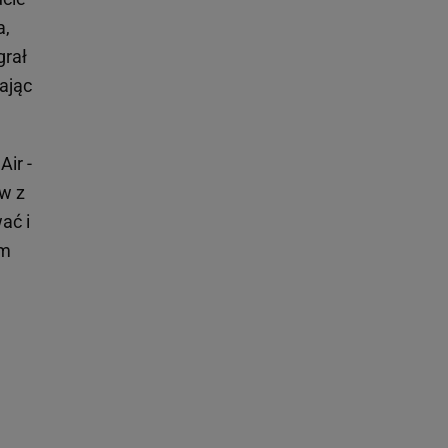
a,
grał
ając
ir -
w z
ać i
em