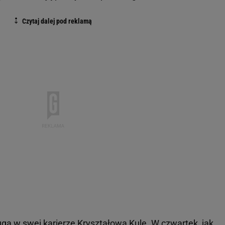
gą w swej karierze Kryształową Kulę. W czwartek, jak