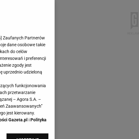
6
] Zaufanych Partnerów
woje dane osobowe takie
likach do celów
teresowań i preferencji
ażenie zgody jest
dę uprzednio udzieloną
yczących funkcjonowania
kach przetwarzanie
ązanej – Agora S.A. –
awień Zaawansowanych”
go jest kierowany.
ości Gazeta.pl
i
Polityka