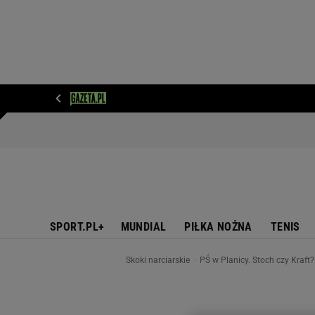
WIADOMOŚCI
NEXT
SPORT
PLOTEK
D
SPORT.PL+
MUNDIAL
PIŁKA NOŻNA
TENIS
Skoki narciarskie
PŚ w Planicy. Stoch czy Kraft?