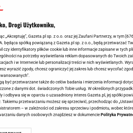
ko, Drogi Użytkowniku,
jąc „Akceptuję”, Gazeta.pl sp. z o.o. oraz jej Zaufani Partnerzy, w tym [
67
.A. będąca spółką powiązaną z Gazeta.pl sp. z o.o., będą przetwarzać T
ail czy identyfikatory plików cookie lub inne informacje zapisane w tych p
gólności na potrzeby wyświetlania reklam dopasowanych do Twoich zain
acjach i w Internecie lub personalizacji treści w nich wyświetlanych. Wyr
cesz wyrazić zgody, chcesz ograniczyć jej zakres lub chcesz wycofać zgo
aawansowanych”.
 być przetwarzane także do celów badania i mierzenia informacji dot
 łączone z danymi dot. świadczonych Tobie usług. W określonych przypad
i odbywa się w oparciu o uzasadniony interes Gazeta.pl, jej spółki powi
. Takiemu przetwarzaniu możesz się sprzeciwić, przechodząc do „Ust
nistratorem – w zależności od zakresu sprzeciwu i podmiotu, wobec które
etwarzaniu danych osobowych znajdziesz w dokumencie
Polityka Prywatn