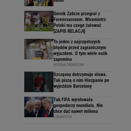
samo
Górnik Zabrze przegrał z
Ferencvarosem. Wicemistrz
Polski ma czego żałować
[ZAPIS RELACJI]
To jeden z najczęstszych
błędów przed zagranicznym
wyjazdem. O tym wiele osób
zapomina
MATERIAŁ PROMOCYJNY
Szczęsny dotrzymuje słowa.
Tak piszą o nim Hiszpanie po
wyjeździe Barcelony
Tak FIFA wyrolowała
gospodarzy mundialu. Nie
chce dać nawet miliona
SUBSKRYPCJA