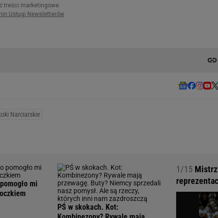
koki Narciarskie
1/15
Mistrz
reprezentac
 pomogło mi
koczkiem
PŚ w skokach. Kot:
Kombinezony? Rywale mają