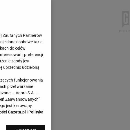
6
] Zaufanych Partnerów
woje dane osobowe takie
likach do celów
teresowań i preferencji
ażenie zgody jest
dę uprzednio udzieloną
yczących funkcjonowania
kach przetwarzanie
ązanej – Agora S.A. –
awień Zaawansowanych”
go jest kierowany.
ości Gazeta.pl
i
Polityka