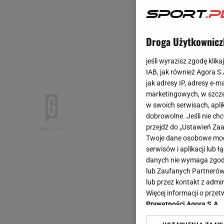
Droga Użytkownicz
jeśli wyrazisz zgodę klika
IAB, jak również Agora S
jak adresy IP, adresy e-m
marketingowych, w szcze
w swoich serwisach, aplik
dobrowolne. Jeśli nie ch
przejdź do „Ustawień Z
Twoje dane osobowe mogą
serwisów i aplikacji lub
danych nie wymaga zgody 
lub Zaufanych Partnerów
lub przez kontakt z admi
Więcej informacji o prz
Prywatności Agora S.A.