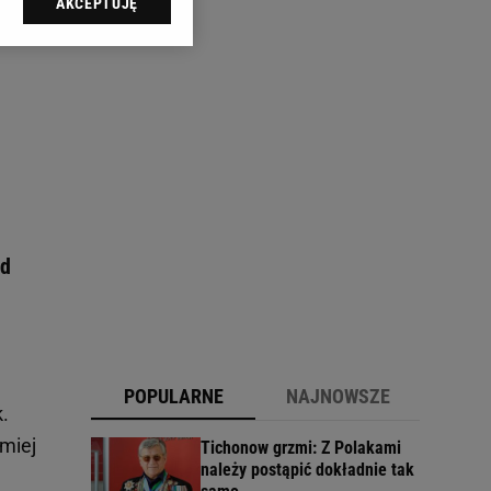
AKCEPTUJĘ
l sp. z o.o., jej
ić swoje preferencje
arzania danych poprzez
ych”. Zmiana ustawień
ach:
 celów identyfikacji.
omiar reklam i treści,
ad
POPULARNE
NAJNOWSZE
.
omiej
Tichonow grzmi: Z Polakami
należy postąpić dokładnie tak