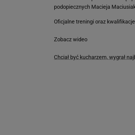
podopiecznych Macieja Maciusiak
Oficjalne treningi oraz kwalifikacj
Zobacz wideo
Chciał być kucharzem, wygrał naj