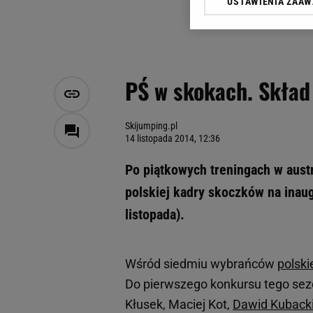
USTAWIENIA ZAA
Klikając „Akceptuję” wyra
Zaufanych Partnerów i A
dotyczące plików cookie,
odnośnik „Ustawienia pr
plików cookie możliwa je
PŚ w skokach. Skład
My, nasi Zaufani Partne
Użycie dokładnych danych
Przechowywanie informacji
Skijumping.pl
14 listopada 2014, 12:36
badnie odbiorców i uleps
Po piątkowych treningach w aust
polskiej kadry skoczków na inau
listopada).
Wśród siedmiu wybrańców
polski
Do pierwszego konkursu tego sez
Kłusek, Maciej Kot,
Dawid Kuback