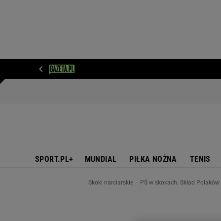
WIADOMOŚCI
NEXT
SPORT
PLOTEK
D
SPORT.PL+
MUNDIAL
PIŁKA NOŻNA
TENIS
Skoki narciarskie
PŚ w skokach. Skład Polaków