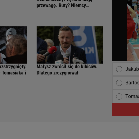
przewagę. Buty? Niemcy
sprzedali nasz pomysł. Ale są
rzeczy, których inni nam
zazdroszczą
ozstrzygnięty.
Małysz zwrócił się do kibiców.
Jakub
e Tomasiaka i
Dlatego zrezygnował
Barto
Tomas