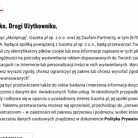
ko, Drogi Użytkowniku,
jąc „Akceptuję”, Gazeta.pl sp. z o.o. oraz jej Zaufani Partnerzy, w tym [
67
.A. będąca spółką powiązaną z Gazeta.pl sp. z o.o., będą przetwarzać T
ail czy identyfikatory plików cookie lub inne informacje zapisane w tych p
gólności na potrzeby wyświetlania reklam dopasowanych do Twoich zain
acjach i w Internecie lub personalizacji treści w nich wyświetlanych. Wyr
cesz wyrazić zgody, chcesz ograniczyć jej zakres lub chcesz wycofać zgo
aawansowanych”.
 być przetwarzane także do celów badania i mierzenia informacji dot
onkurs w Wiśle do zapomnienia. Tylko Żyła zadowolony [ZAPIS RELACJI]
 łączone z danymi dot. świadczonych Tobie usług. W określonych przypad
i odbywa się w oparciu o uzasadniony interes Gazeta.pl, jej spółki powi
. Takiemu przetwarzaniu możesz się sprzeciwić, przechodząc do „Ust
nistratorem – w zależności od zakresu sprzeciwu i podmiotu, wobec które
etwarzaniu danych osobowych znajdziesz w dokumencie
Polityka Prywatn