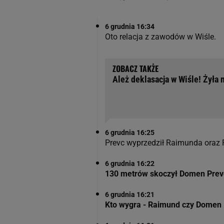
6 grudnia 16:34
Oto relacja z zawodów w Wiśle.
Ależ deklasacja w Wiśle! Żyła 
6 grudnia 16:25
Prevc wyprzedził Raimunda oraz
6 grudnia 16:22
130 metrów skoczył Domen Prevc i w
6 grudnia 16:21
Kto wygra - Raimund czy Domen