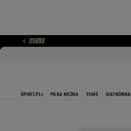
WIADOMOŚCI
NEXT
SPORT
PLOTEK
D
SPORT.PL+
PIŁKA NOŻNA
TENIS
SIATKÓWKA