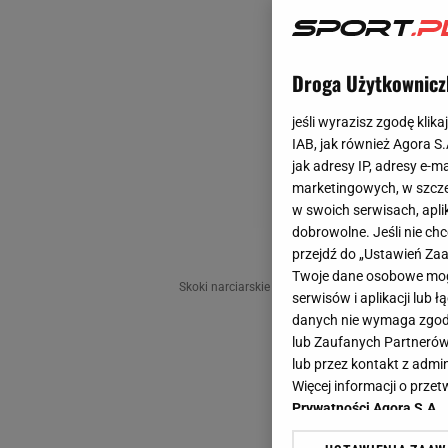
Droga Użytkownicz
jeśli wyrazisz zgodę klika
IAB, jak również Agora S
jak adresy IP, adresy e-m
marketingowych, w szcze
w swoich serwisach, aplik
dobrowolne. Jeśli nie ch
przejdź do „Ustawień Z
Twoje dane osobowe mogą
Skoki narciarskie
Skoki narciarskie
Pierwszy k
serwisów i aplikacji lub
danych nie wymaga zgody 
lub Zaufanych Partnerów
lub przez kontakt z admi
Więcej informacji o prz
Prywatności Agora S.A.