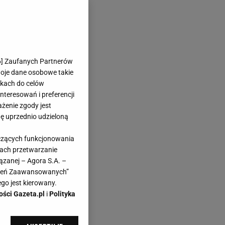
6
] Zaufanych Partnerów
woje dane osobowe takie
likach do celów
teresowań i preferencji
ażenie zgody jest
dę uprzednio udzieloną
yczących funkcjonowania
kach przetwarzanie
ązanej – Agora S.A. –
awień Zaawansowanych”
go jest kierowany.
ości Gazeta.pl
i
Polityka