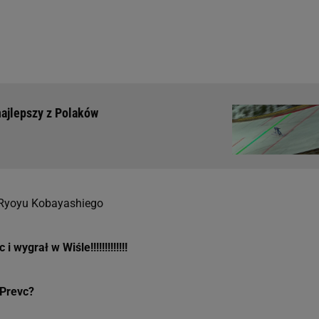
najlepszy z Polaków
 Ryoyu Kobayashiego
ygrał w Wiśle!!!!!!!!!!!!!
 Prevc?