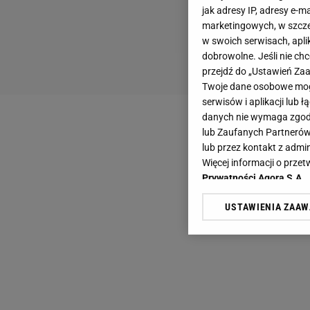
jak adresy IP, adresy e-m
marketingowych, w szcze
w swoich serwisach, aplik
dobrowolne. Jeśli nie ch
przejdź do „Ustawień Z
Twoje dane osobowe mogą
serwisów i aplikacji lub
danych nie wymaga zgody 
lub Zaufanych Partnerów
lub przez kontakt z admi
Więcej informacji o prz
Prywatności Agora S.A.
USTAWIENIA ZAA
Klikając „Akceptuję” wyra
Zaufanych Partnerów i A
dotyczące plików cookie,
odnośnik „Ustawienia pr
plików cookie możliwa je
My, nasi Zaufani Partne