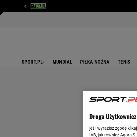
WIADOMOŚCI
NEXT
SPORT
PLOTEK
D
SPORT.PL+
MUNDIAL
PIŁKA NOŻNA
TENIS
Droga Użytkownicz
jeśli wyrazisz zgodę klika
IAB, jak również Agora S