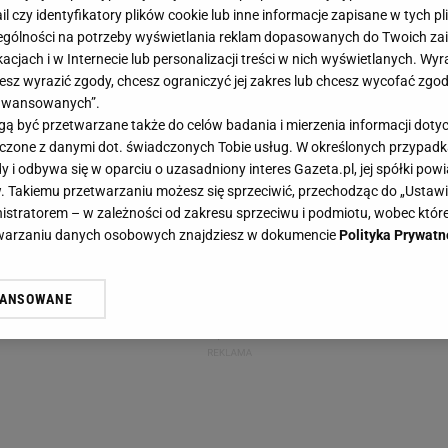
ail czy identyfikatory plików cookie lub inne informacje zapisane w tych p
gólności na potrzeby wyświetlania reklam dopasowanych do Twoich zain
acjach i w Internecie lub personalizacji treści w nich wyświetlanych. Wyr
cesz wyrazić zgody, chcesz ograniczyć jej zakres lub chcesz wycofać zgo
aawansowanych”.
 być przetwarzane także do celów badania i mierzenia informacji dot
 łączone z danymi dot. świadczonych Tobie usług. W określonych przypad
i odbywa się w oparciu o uzasadniony interes Gazeta.pl, jej spółki powi
. Takiemu przetwarzaniu możesz się sprzeciwić, przechodząc do „Ust
nistratorem – w zależności od zakresu sprzeciwu i podmiotu, wobec które
etwarzaniu danych osobowych znajdziesz w dokumencie
Polityka Prywatn
WANSOWANE
żasz też zgodę na zainstalowanie i przechowywanie plików cookie Gazeta.p
gora S.A. na Twoim urządzeniu końcowym. Możesz w każdej chwili zmien
 wywołując narzędzie do zarządzania twoimi preferencjami dot. przetw
ywatności ” w stopce serwisu i przechodząc do „Ustawień Zaawansowan
st także za pomocą ustawień przeglądarki.
rzy i Agora S.A. możemy przetwarzać dane osobowe w następujących cel