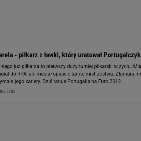
 geolokalizacyjnych. Aktywne skanowanie charakterystyki urządzenia do
 na urządzeniu lub dostęp do nich. Spersonalizowane reklamy i treści, p
zanie usług.
Lista Zaufanych Partnerów
arela - piłkarz z ławki, który uratował Portugalczy
tniego już piłkarza to pierwszy duży turniej piłkarski w życiu. Mia
dial do RPA, ale musiał opuścić tamte mistrzostwa. Złamana 
ymała jego kariery. Dziś ratuje Portugalię na Euro 2012.
012, 12:03