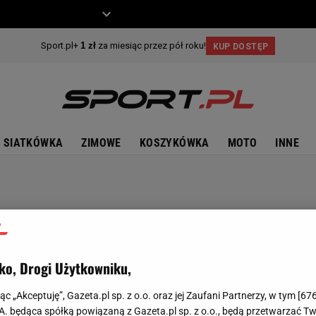
ZIECKO
MOTO
SIATKÓWKA
ZIMOWE
KOSZYKÓWKA
MOTO
INNE
ko, Drogi Użytkowniku,
jąc „Akceptuję”, Gazeta.pl sp. z o.o. oraz jej Zaufani Partnerzy, w tym [
67
.A. będąca spółką powiązaną z Gazeta.pl sp. z o.o., będą przetwarzać T