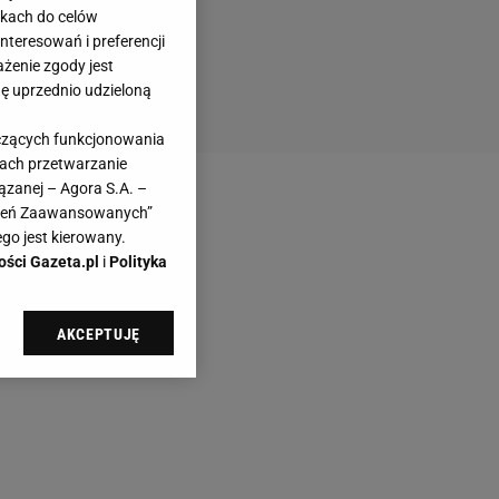
likach do celów
teresowań i preferencji
ażenie zgody jest
dę uprzednio udzieloną
yczących funkcjonowania
kach przetwarzanie
ązanej – Agora S.A. –
awień Zaawansowanych”
go jest kierowany.
ości Gazeta.pl
i
Polityka
AKCEPTUJĘ
l sp. z o.o., jej
ić swoje preferencje
arzania danych poprzez
ych”. Zmiana ustawień
ach: