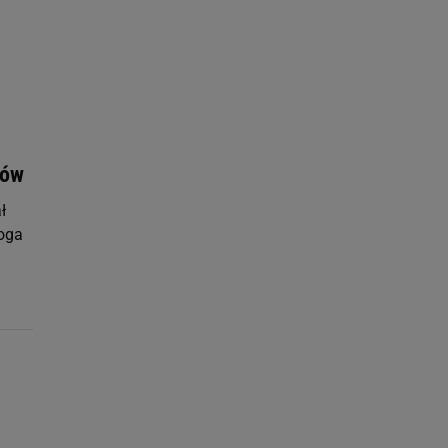
 celów identyfikacji.
omiar reklam i treści,
ków
ł
noga