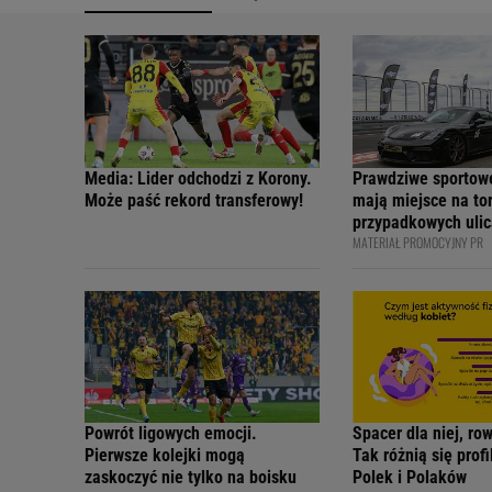
Media: Lider odchodzi z Korony.
Prawdziwe sportow
Może paść rekord transferowy!
mają miejsce na tor
przypadkowych ulic
MATERIAŁ PROMOCYJNY PR
bezpiecznie - apelu
profesjonalni kiero
internetowi twórcy
Academy
Powrót ligowych emocji.
Spacer dla niej, ro
Pierwsze kolejki mogą
Tak różnią się prof
zaskoczyć nie tylko na boisku
Polek i Polaków