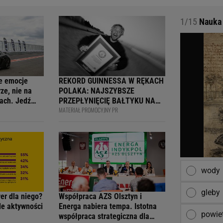
1/15
Nauka 
e emocje
REKORD GUINNESSA W RĘKACH
ze, nie na
POLAKA: NAJSZYBSZE
ach. Jedź
PRZEPŁYNIĘCIĘ BAŁTYKU NA
MATERIAŁ PROMOCYJNY PR
ją
DESCE WINDSURFINGOWEJ -
wcy i
OFICJALNIE WPISANY DO
 na 4F Racing
KSIĘGI
wody
gleby
wer dla niego?
Współpraca AZS Olsztyn i
ile aktywności
Energa nabiera tempa. Istotna
powie
współpraca strategiczna dla