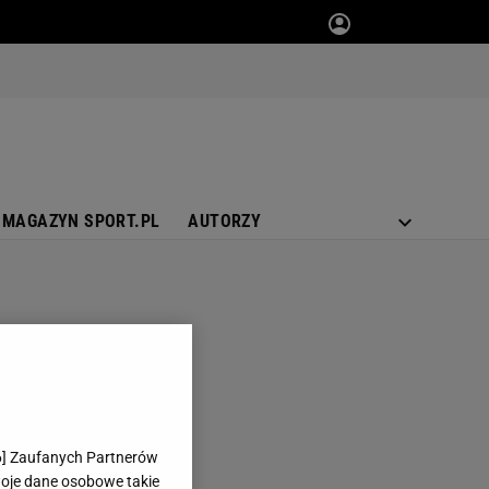
MAGAZYN SPORT.PL
AUTORZY
6
] Zaufanych Partnerów
woje dane osobowe takie