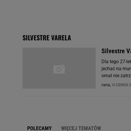
Użycie dokładnych danych
Przechowywanie informacji
badnie odbiorców i uleps
SILVESTRE VARELA
Silvestre V
Dla tego 27-le
jechać na mun
omal nie zatrz
14 CZERWCA 2
rana,
POLECAMY
WIĘCEJ TEMATÓW