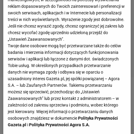
reklam dopasowanych do Twoich zainteresowań i preferencji w
swoich serwisach, aplikacjach i w Internecie lub personalizacji
treści w nich wyświetlanych. Wyrażenie zgody jest dobrowolne.
Jeśli nie chcesz wyrazić zgody, chcesz ograniczyć jej zakres lub
chcesz wycofać zgodę uprzednio udzieloną przejdź do
„Ustawień Zaawansowanych”.
Twoje dane osobowe mogą być przetwarzane także do celów
badania i mierzenia informacji dotyczących funkcjonowania
serwisów i aplikacji lub łączone z danymi dot. świadczonych
Tobie usług. W określonych przypadkach przetwarzanie
danych nie wymaga zgody i odbywa się w oparciu o
uzasadniony interes Gazeta.pl, jej spółki powiązanej – Agora
S.A. – lub Zaufanych Partnerów. Takiemu przetwarzaniu
Zobacz wideo
możesz się sprzeciwić, przechodząc do „Ustawień
Zaawansowanych” lub przez kontakt z administratorem – w
zależności od zakresu sprzeciwu i podmiotu, wobec którego
W piątek w Łodzi w swoim pierwszym meczu
jest kierowany. Więcej informacji o przetwarzaniu danych
mistrzostw Europy 2019 Polska zmierzy się ze
osobowych znajdziesz w dokumencie
Polityka Prywatności
Słowenią.
Początek spotkania o godzinie 20.30,
Gazeta.pl
i
Polityka Prywatności Agora S.A.