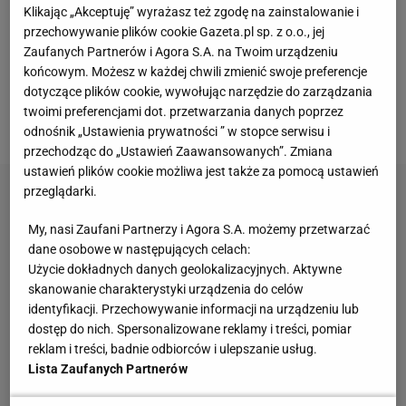
relacja na żywo na Sport.pl.
Klikając „Akceptuję” wyrażasz też zgodę na zainstalowanie i
przechowywanie plików cookie Gazeta.pl sp. z o.o., jej
W grupie B zagramy jeszcze z: - Portugalią (24
Zaufanych Partnerów i Agora S.A. na Twoim urządzeniu
sierpnia, godz. 20.30) - Ukrainą (26 sierpnia, godz.
końcowym. Możesz w każdej chwili zmienić swoje preferencje
dotyczące plików cookie, wywołując narzędzie do zarządzania
20.30) - Belgią (28 sierpnia, godz. 17.30) - Włochami
twoimi preferencjami dot. przetwarzania danych poprzez
(29 sierpnia, godz. 20.30)
odnośnik „Ustawienia prywatności ” w stopce serwisu i
przechodząc do „Ustawień Zaawansowanych”. Zmiana
ustawień plików cookie możliwa jest także za pomocą ustawień
przeglądarki.
My, nasi Zaufani Partnerzy i Agora S.A. możemy przetwarzać
dane osobowe w następujących celach:
Użycie dokładnych danych geolokalizacyjnych. Aktywne
skanowanie charakterystyki urządzenia do celów
identyfikacji. Przechowywanie informacji na urządzeniu lub
dostęp do nich. Spersonalizowane reklamy i treści, pomiar
reklam i treści, badnie odbiorców i ulepszanie usług.
Lista Zaufanych Partnerów