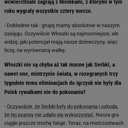
wćwierćfinale zagrają z Niemkami, z którymi w tym
roku wygrały wszystkie cztery mecze.
- Dokładnie tak - grupę mamy absolutnie w naszym
zasięgu. Oczywiście Włoszki są najmocniejsze, ale
widzę, jaki potencjał mają nasze dziewczyny, więc
liczę, na wyrównaną walkę.
Włoszki nie są chyba aż tak mocne jak Serbki, a
nawet one, mistrzynie świata, w rozegranych trzy
tygodnie temu eliminacjach do igrzysk nie były dla
Polek rywalkami nie do pokonania?
-
Oczywiście, że Serbki były do pokonania i szkoda,
że tej szansy nie udało się wykorzystać.
Nasza gra
ciągle jeszcze trochę faluje. Teraz, na mistrzostwach