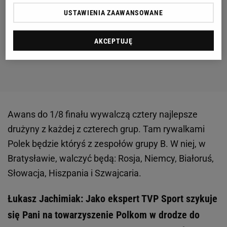
USTAWIENIA ZAAWANSOWANE
AKCEPTUJĘ
Awans do 1/8 finału wywalczą cztery najlepsze
drużyny z każdej z czterech grup. Tam rywalkami
Polek będzie któryś z zespołów grupy B. W niej, w
Bratysławie, walczyć będą: Rosja, Niemcy, Białoruś,
Słowacja, Hiszpania i Szwajcaria.
Łukasz Jachimiak: Jako ekspert TVP Sport szykuje
się Pani na towarzyszenie Polkom w drodze do