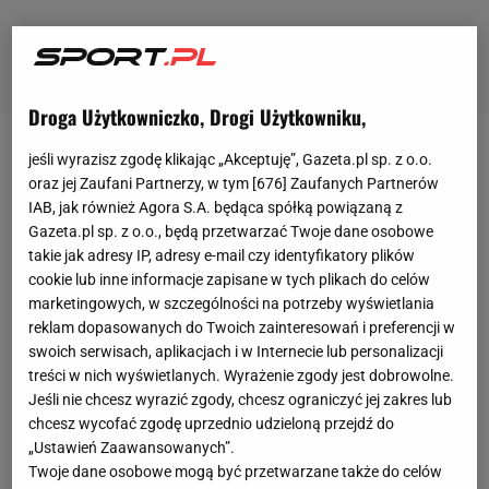
Droga Użytkowniczko, Drogi Użytkowniku,
W pierwszym starciu VNL Polacy wygrali z Australią
jeśli wyrazisz zgodę klikając „Akceptuję”, Gazeta.pl sp. z o.o.
oraz jej Zaufani Partnerzy, w tym [
676
] Zaufanych Partnerów
3:1. Świetny
mecz
otwarcia Siatkarskiej
Ligi
IAB, jak również Agora S.A. będąca spółką powiązaną z
Narodów
ma za sobą Mateusz Bieniek. Środkowy
Gazeta.pl sp. z o.o., będą przetwarzać Twoje dane osobowe
był drugim najczęściej punktującym graczem -
takie jak adresy IP, adresy e-mail czy identyfikatory plików
cookie lub inne informacje zapisane w tych plikach do celów
zdobył 16 punktów i skończył 11 z 15 ataków. Był
marketingowych, w szczególności na potrzeby wyświetlania
również skuteczny w bloku i imponował zagrywką. -
reklam dopasowanych do Twoich zainteresowań i preferencji w
Wyleczyłem się już z mojego kompleksu
swoich serwisach, aplikacjach i w Internecie lub personalizacji
treści w nich wyświetlanych. Wyrażenie zgody jest dobrowolne.
odnoszącego się do bloków. Wszystko to było
Jeśli nie chcesz wyrazić zgody, chcesz ograniczyć jej zakres lub
nakręcone przez media i trenerów oraz przeze mnie
chcesz wycofać zgodę uprzednio udzieloną przejdź do
samego. Najlepszym blokującym świata zapewne
„Ustawień Zaawansowanych”.
Twoje dane osobowe mogą być przetwarzane także do celów
nie będę ale z każdym rokiem jest coraz lepiej. To,