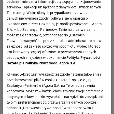
badania i mierzenia informacji dotyczących funkcjonowania
czy blokuję w meczu pięć razy czy zero, to po mnie
serwisów i aplikacji lub łączone z danymi dot. świadczonych
spływa - powiedział w Sport.pl.
Tobie usług. W określonych przypadkach przetwarzanie
danych nie wymaga zgody i odbywa się w oparciu o
uzasadniony interes Gazeta.pl, jej spółki powiązanej – Agora
S.A. – lub Zaufanych Partnerów. Takiemu przetwarzaniu
możesz się sprzeciwić, przechodząc do „Ustawień
Zaawansowanych” lub przez kontakt z administratorem – w
zależności od zakresu sprzeciwu i podmiotu, wobec którego
jest kierowany. Więcej informacji o przetwarzaniu danych
osobowych znajdziesz w dokumencie
Polityka Prywatności
Gazeta.pl
i
Polityka Prywatności Agora S.A.
Klikając „Akceptuję” wyrażasz też zgodę na zainstalowanie i
przechowywanie plików cookie Gazeta.pl sp. z o.o., jej
Zaufanych Partnerów i Agora S.A. na Twoim urządzeniu
końcowym. Możesz w każdej chwili zmienić swoje preferencje
dotyczące plików cookie, wywołując narzędzie do zarządzania
twoimi preferencjami dot. przetwarzania danych poprzez
odnośnik „Ustawienia prywatności ” w stopce serwisu i
przechodząc do „Ustawień Zaawansowanych”. Zmiana