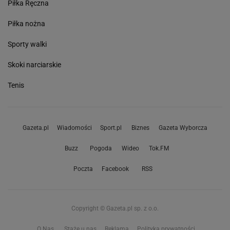
Piłka Ręczna
Piłka nożna
Sporty walki
Skoki narciarskie
Tenis
Gazeta.pl
Wiadomości
Sport.pl
Biznes
Gazeta Wyborcza
Buzz
Pogoda
Wideo
Tok.FM
Poczta
Facebook
RSS
Copyright © Gazeta.pl sp. z o.o.
O Nas
Staże u nas
Reklama
Polityka prywatności