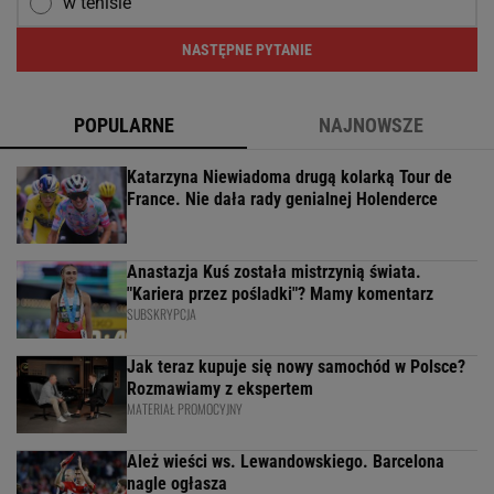
w tenisie
NASTĘPNE PYTANIE
POPULARNE
NAJNOWSZE
Katarzyna Niewiadoma drugą kolarką Tour de
France. Nie dała rady genialnej Holenderce
Anastazja Kuś została mistrzynią świata.
"Kariera przez pośladki"? Mamy komentarz
SUBSKRYPCJA
Jak teraz kupuje się nowy samochód w Polsce?
Rozmawiamy z ekspertem
MATERIAŁ PROMOCYJNY
Ależ wieści ws. Lewandowskiego. Barcelona
nagle ogłasza