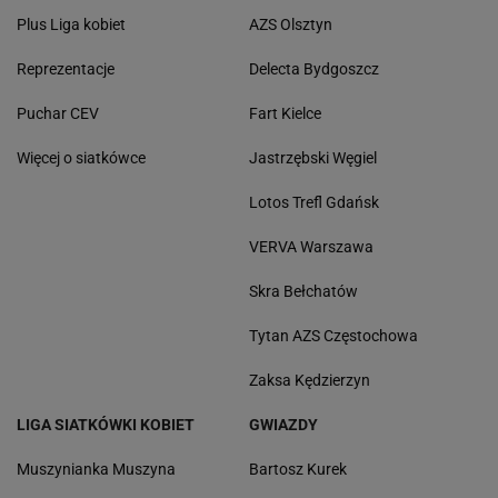
Plus Liga kobiet
AZS Olsztyn
Reprezentacje
Delecta Bydgoszcz
Puchar CEV
Fart Kielce
Więcej o siatkówce
Jastrzębski Węgiel
Lotos Trefl Gdańsk
VERVA Warszawa
Skra Bełchatów
Tytan AZS Częstochowa
Zaksa Kędzierzyn
LIGA SIATKÓWKI KOBIET
GWIAZDY
Muszynianka Muszyna
Bartosz Kurek