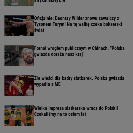
afrykańskiej LM
Oficjalnie: Deontay Wilder znowu zawalczy z
Tysonem Furym! Na tę walkę czeka bokserski
świat
Fornal wrogiem publicznym w Chinach. "Polska
gwiazda obraża nasz kraj"
Złe wieści dla kadry siatkarek. Polska gwiazda
wypadła z ME
Wielka impreza siatkarska wraca do Polski!
Czekaliśmy na to osiem lat