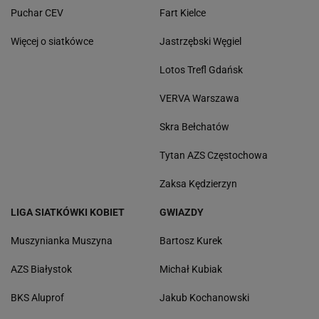
Puchar CEV
Fart Kielce
Więcej o siatkówce
Jastrzębski Węgiel
Lotos Trefl Gdańsk
VERVA Warszawa
Skra Bełchatów
Tytan AZS Częstochowa
Zaksa Kędzierzyn
LIGA SIATKÓWKI KOBIET
GWIAZDY
Muszynianka Muszyna
Bartosz Kurek
AZS Białystok
Michał Kubiak
BKS Aluprof
Jakub Kochanowski