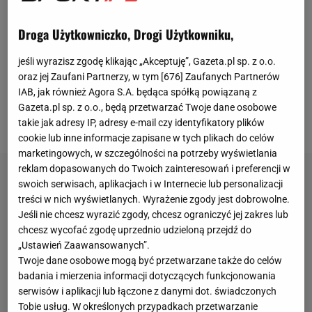
reprezentacją rozpoczynał w 1995 roku, a pierwszą
wielką imprezą, na której się pojawił, były
igrzyska
Droga Użytkowniczko, Drogi Użytkowniku,
olimpijskie
w Atlancie rok później. W latach 1998-
2011 (z wyjątkiem 2009 roku) występował w
Lidze
jeśli wyrazisz zgodę klikając „Akceptuję”, Gazeta.pl sp. z o.o.
oraz jej Zaufani Partnerzy, w tym [
676
] Zaufanych Partnerów
Światowej. Po sukcesach na szczeblu juniorskim w
IAB, jak również Agora S.A. będąca spółką powiązaną z
1996 i 1997 roku (mistrzostwo Europy i świata
Gazeta.pl sp. z o.o., będą przetwarzać Twoje dane osobowe
juniorów) prawie dekadę czekał na kolejne.
takie jak adresy IP, adresy e-mail czy identyfikatory plików
cookie lub inne informacje zapisane w tych plikach do celów
marketingowych, w szczególności na potrzeby wyświetlania
reklam dopasowanych do Twoich zainteresowań i preferencji w
swoich serwisach, aplikacjach i w Internecie lub personalizacji
treści w nich wyświetlanych. Wyrażenie zgody jest dobrowolne.
Jeśli nie chcesz wyrazić zgody, chcesz ograniczyć jej zakres lub
chcesz wycofać zgodę uprzednio udzieloną przejdź do
„Ustawień Zaawansowanych”.
Twoje dane osobowe mogą być przetwarzane także do celów
badania i mierzenia informacji dotyczących funkcjonowania
serwisów i aplikacji lub łączone z danymi dot. świadczonych
Tobie usług. W określonych przypadkach przetwarzanie