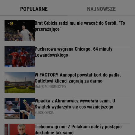
POPULARNE
NAJNOWSZE
Brat Grbicia radzi mu nie wracać do Serbii. "To
przerażające"
Pucharowa wygrana Chicago. 64 minuty
Lewandowskiego
W FACTORY Annopol powstał kort do padla.
Outletowi klienci zagrają za darmo
MATERIAŁ PROMOCYJNY
Wpadka z Abramowicz wywołała szum. U
Świątek wydarzyło się coś ważniejszego
SUBSKRYPCJA
Tichonow grzmi: Z Polakami należy postąpić
dokładnie tak samo