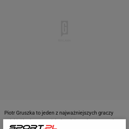
Piotr Gruszka to jeden z najważniejszych graczy
polskiej
kadry ostatnich dwudziestu lat. Przygodę z