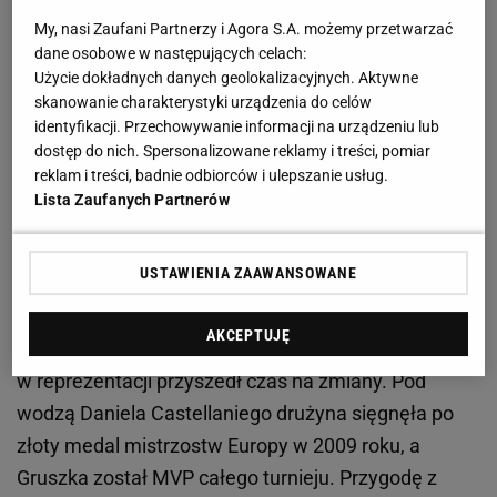
My, nasi Zaufani Partnerzy i Agora S.A. możemy przetwarzać
Pierwszym medalem po wielu latach słabszej
dane osobowe w następujących celach:
postawy polskich siatkarzy był srebrny mistrzostw
Użycie dokładnych danych geolokalizacyjnych. Aktywne
świata wygrany w 2006 roku, który Piotr Gruszka,
skanowanie charakterystyki urządzenia do celów
identyfikacji. Przechowywanie informacji na urządzeniu lub
Piotr Gacek, Michał Winiarski, Daniel Pliński, Paweł
dostęp do nich. Spersonalizowane reklamy i treści, pomiar
Zagumny, Łukasz Kadziewicz i Mariusz Wlazły
reklam i treści, badnie odbiorców i ulepszanie usług.
osiągnęli pod kierownictwem Raula Lozano i jego
Lista Zaufanych Partnerów
asystenta Alojzego Świderka. Był to moment
przełomowy nie tylko dla polskiej kadry, ale również
USTAWIENIA ZAAWANSOWANE
dla samego atakującego polskiego zespołu.
AKCEPTUJĘ
Po 5. miejscu w igrzyskach olimpijskich w 2008 roku
w reprezentacji przyszedł czas na zmiany. Pod
wodzą Daniela Castellaniego drużyna sięgnęła po
złoty medal mistrzostw Europy w 2009 roku, a
Gruszka został MVP całego turnieju. Przygodę z