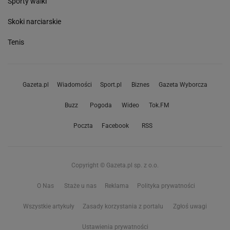
Sporty walki
Skoki narciarskie
Tenis
Gazeta.pl
Wiadomości
Sport.pl
Biznes
Gazeta Wyborcza
Buzz
Pogoda
Wideo
Tok.FM
Poczta
Facebook
RSS
Copyright © Gazeta.pl sp. z o.o.
O Nas
Staże u nas
Reklama
Polityka prywatności
Wszystkie artykuły
Zasady korzystania z portalu
Zgłoś uwagi
Ustawienia prywatności