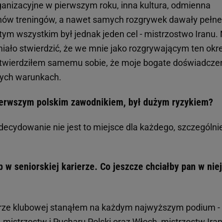
rganizacyjne w pierwszym roku, inna kultura, odmienna
nów treningów, a nawet samych rozgrywek dawały pełne
ym wszystkim był jednak jeden cel - mistrzostwo Iranu. 
miało stwierdzić, że we mnie jako rozgrywającym ten okr
potwierdziłem samemu sobie, że moje bogate doświadcze
dych warunkach.
pierwszym polskim zawodnikiem, był dużym ryzykiem?
zdecydowanie nie jest to miejsce dla każdego, szczególni
 w seniorskiej karierze. Co jeszcze chciałby pan w niej
erze klubowej stanąłem na każdym najwyższym podium -
 mistrzostw i Pucharu Polski oraz Włoch, mistrzostw Iran