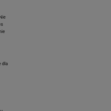
Nie
es
nie
e dla
u...