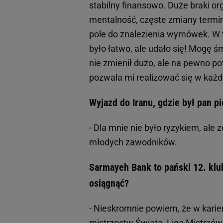
stabilny finansowo. Duże braki o
mentalność, częste zmiany termi
pole do znalezienia wymówek. W t
było łatwo, ale udało się! Mogę ś
nie zmienił dużo, ale na pewno 
pozwala mi realizować się w każ
Wyjazd do Iranu, gdzie był pan 
- Dla mnie nie było ryzykiem, ale 
młodych zawodników.
Sarmayeh Bank to pański 12. klub
osiągnąć?
- Nieskromnie powiem, że w kari
mistrzostw Świata, Liga Mistrzów,