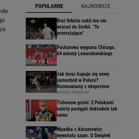
POPULARNE
NAJNOWSZE
ando
go
Brat Grbicia radzi mu nie
wracać do Serbii. "To
cza
przerażające"
Pucharowa wygrana Chicago.
64 minuty Lewandowskiego
Jak teraz kupuje się nowy
samochód w Polsce?
Rozmawiamy z ekspertem
MATERIAŁ PROMOCYJNY
Tichonow grzmi: Z Polakami
należy postąpić dokładnie tak
samo
Wpadka z Abramowicz
wywołała szum. U Świątek