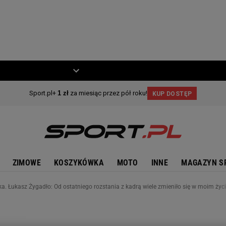
ZIECKO
MOTO
ZIMOWE
KOSZYKÓWKA
MOTO
INNE
MAGAZYN S
a. Łukasz Żygadło: Od ostatniego rozstania z kadrą wiele zmieniło się w moim życ