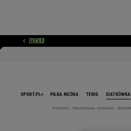
WIADOMOŚCI
NEXT
SPORT
PLOTEK
D
SPORT.PL+
PIŁKA NOŻNA
TENIS
SIATKÓWKA
Siatkówka
Reprezentacje - siatkówka
Siatkówk