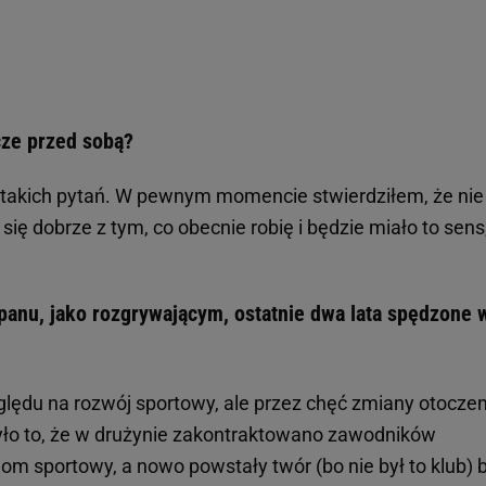
cze przed sobą?
e takich pytań. W pewnym momencie stwierdziłem, że ni
 się dobrze z tym, co obecnie robię i będzie miało to sens,
 panu, jako rozgrywającym, ostatnie dwa lata spędzone 
ględu na rozwój sportowy, ale przez chęć zmiany otoczen
ło to, że w drużynie zakontraktowano zawodników
m sportowy, a nowo powstały twór (bo nie był to klub) b