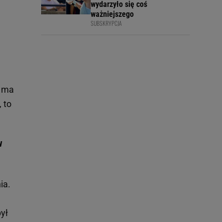
wydarzyło się coś
ważniejszego
SUBSKRYPCJA
e ma
 to
w
ia.
ył