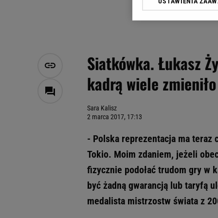
USTAWIENIA ZAA
Klikając „Akceptuję” wyra
Zaufanych Partnerów i A
dotyczące plików cookie,
odnośnik „Ustawienia pr
plików cookie możliwa je
Siatkówka. Łukasz Ży
My, nasi Zaufani Partne
kadrą wiele zmieniło
Użycie dokładnych danych
Przechowywanie informacji
badnie odbiorców i uleps
Sara Kalisz
2 marca 2017, 17:13
- Polska reprezentacja ma teraz 
Tokio. Moim zdaniem, jeżeli obec
fizycznie podołać trudom gry w 
być żadną gwarancją lub taryfą u
medalista mistrzostw świata z 2