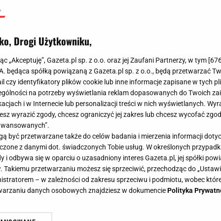
ko, Drogi Użytkowniku,
jąc „Akceptuję”, Gazeta.pl sp. z o.o. oraz jej Zaufani Partnerzy, w tym [
67
.A. będąca spółką powiązaną z Gazeta.pl sp. z o.o., będą przetwarzać T
ail czy identyfikatory plików cookie lub inne informacje zapisane w tych p
gólności na potrzeby wyświetlania reklam dopasowanych do Twoich zain
acjach i w Internecie lub personalizacji treści w nich wyświetlanych. Wyr
cesz wyrazić zgody, chcesz ograniczyć jej zakres lub chcesz wycofać zgo
aawansowanych”.
 być przetwarzane także do celów badania i mierzenia informacji dot
 łączone z danymi dot. świadczonych Tobie usług. W określonych przypad
i odbywa się w oparciu o uzasadniony interes Gazeta.pl, jej spółki powi
. Takiemu przetwarzaniu możesz się sprzeciwić, przechodząc do „Ust
nistratorem – w zależności od zakresu sprzeciwu i podmiotu, wobec które
etwarzaniu danych osobowych znajdziesz w dokumencie
Polityka Prywatn