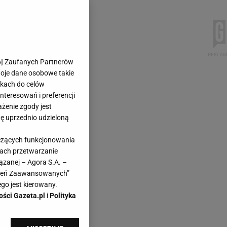
6
] Zaufanych Partnerów
woje dane osobowe takie
likach do celów
teresowań i preferencji
ażenie zgody jest
dę uprzednio udzieloną
yczących funkcjonowania
kach przetwarzanie
ązanej – Agora S.A. –
awień Zaawansowanych”
go jest kierowany.
ości Gazeta.pl
i
Polityka