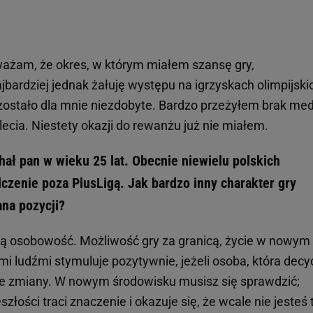
uważam, że okres, w którym miałem szansę gry,
bardziej jednak żałuję występu na igrzyskach olimpijski
zostało dla mnie niezdobyte. Bardzo przeżyłem brak me
lecia. Niestety okazji do rewanżu już nie miałem.
hał pan w wieku 25 lat. Obecnie niewielu polskich
zenie poza PlusLigą. Jak bardzo inny charakter gry
na pozycji?
ją osobowość. Możliwość gry za granicą, życie w nowym
mi ludźmi stymuluje pozytywnie, jeżeli osoba, która decy
akie zmiany. W nowym środowisku musisz się sprawdzić;
złości traci znaczenie i okazuje się, że wcale nie jesteś 