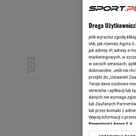
Droga Użytkownicz
jeśli wyrazisz zgodę klika
IAB, jak również Agora S
jak adresy IP, adresy e-m
marketingowych, w szcze
w swoich serwisach, aplik
dobrowolne. Jeśli nie ch
przejdź do „Ustawień Z
Twoje dane osobowe mogą
serwisów i aplikacji lub
danych nie wymaga zgody 
lub Zaufanych Partnerów
lub przez kontakt z admi
Więcej informacji o prz
Prywatności Agora S.A.