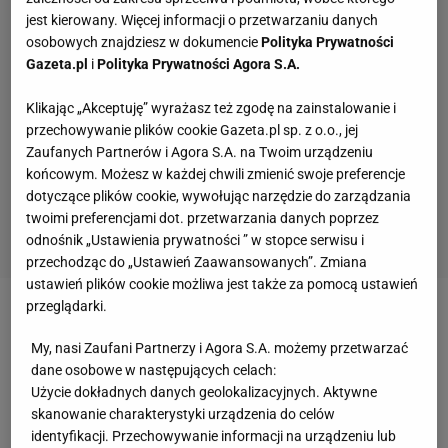
jest kierowany. Więcej informacji o przetwarzaniu danych
osobowych znajdziesz w dokumencie
Polityka Prywatności
Gazeta.pl
i
Polityka Prywatności Agora S.A.
Klikając „Akceptuję” wyrażasz też zgodę na zainstalowanie i
przechowywanie plików cookie Gazeta.pl sp. z o.o., jej
Zaufanych Partnerów i Agora S.A. na Twoim urządzeniu
końcowym. Możesz w każdej chwili zmienić swoje preferencje
dotyczące plików cookie, wywołując narzędzie do zarządzania
twoimi preferencjami dot. przetwarzania danych poprzez
odnośnik „Ustawienia prywatności ” w stopce serwisu i
przechodząc do „Ustawień Zaawansowanych”. Zmiana
ustawień plików cookie możliwa jest także za pomocą ustawień
przeglądarki.
Zobacz wideo
Wzruszający gest Władimira
My, nasi Zaufani Partnerzy i Agora S.A. możemy przetwarzać
Semirunnija na streamie Łatwoganga. "Nie mam
dane osobowe w następujących celach:
kasy, ale chcę dać coś wartościowego"
Użycie dokładnych danych geolokalizacyjnych. Aktywne
skanowanie charakterystyki urządzenia do celów
identyfikacji. Przechowywanie informacji na urządzeniu lub
Fatalna kontuzja Bartosza Bednorza