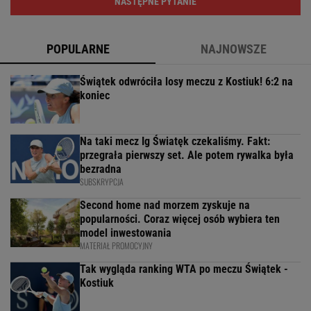
NASTĘPNE PYTANIE
POPULARNE
NAJNOWSZE
Świątek odwróciła losy meczu z Kostiuk! 6:2 na
koniec
Na taki mecz Ig Światęk czekaliśmy. Fakt:
przegrała pierwszy set. Ale potem rywalka była
bezradna
SUBSKRYPCJA
Second home nad morzem zyskuje na
popularności. Coraz więcej osób wybiera ten
model inwestowania
MATERIAŁ PROMOCYJNY
Tak wygląda ranking WTA po meczu Świątek -
Kostiuk