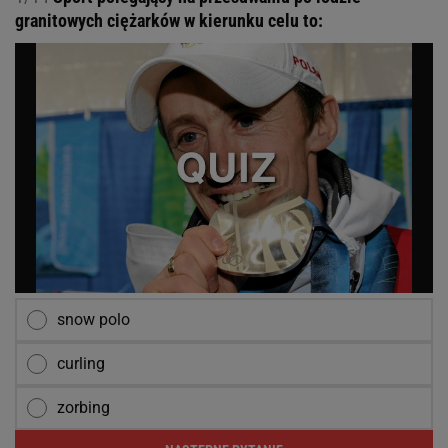
granitowych ciężarków w kierunku celu to:
snow polo
curling
zorbing