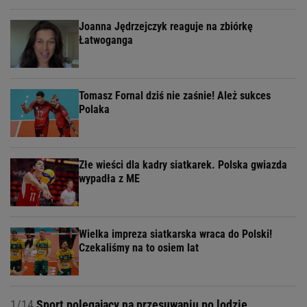
Joanna Jędrzejczyk reaguje na zbiórkę
Łatwoganga
Tomasz Fornal dziś nie zaśnie! Ależ sukces
Polaka
Złe wieści dla kadry siatkarek. Polska gwiazda
wypadła z ME
Wielka impreza siatkarska wraca do Polski!
Czekaliśmy na to osiem lat
1/14
Sport polegający na przesuwaniu po lodzie