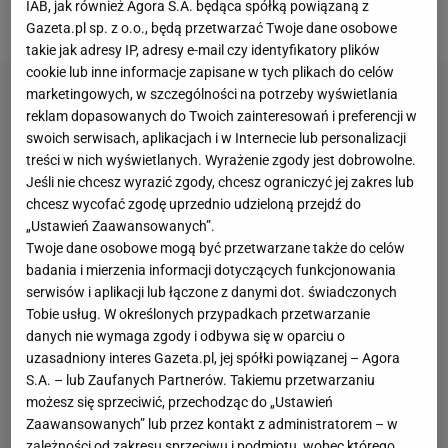
IAB, jak również Agora S.A. będąca spółką powiązaną z
Zawiercie.
Gazeta.pl sp. z o.o., będą przetwarzać Twoje dane osobowe
takie jak adresy IP, adresy e-mail czy identyfikatory plików
cookie lub inne informacje zapisane w tych plikach do celów
marketingowych, w szczególności na potrzeby wyświetlania
reklam dopasowanych do Twoich zainteresowań i preferencji w
swoich serwisach, aplikacjach i w Internecie lub personalizacji
treści w nich wyświetlanych. Wyrażenie zgody jest dobrowolne.
Jeśli nie chcesz wyrazić zgody, chcesz ograniczyć jej zakres lub
chcesz wycofać zgodę uprzednio udzieloną przejdź do
„Ustawień Zaawansowanych”.
Twoje dane osobowe mogą być przetwarzane także do celów
badania i mierzenia informacji dotyczących funkcjonowania
serwisów i aplikacji lub łączone z danymi dot. świadczonych
Tobie usług. W określonych przypadkach przetwarzanie
danych nie wymaga zgody i odbywa się w oparciu o
uzasadniony interes Gazeta.pl, jej spółki powiązanej – Agora
S.A. – lub Zaufanych Partnerów. Takiemu przetwarzaniu
możesz się sprzeciwić, przechodząc do „Ustawień
Zaawansowanych” lub przez kontakt z administratorem – w
zależności od zakresu sprzeciwu i podmiotu, wobec którego