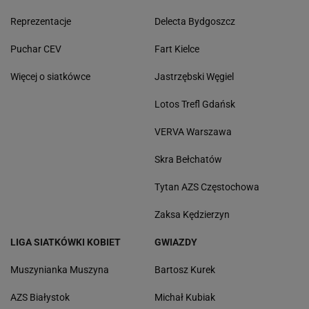
Reprezentacje
Delecta Bydgoszcz
Puchar CEV
Fart Kielce
Więcej o siatkówce
Jastrzębski Węgiel
Lotos Trefl Gdańsk
VERVA Warszawa
Skra Bełchatów
Tytan AZS Częstochowa
Zaksa Kędzierzyn
LIGA SIATKÓWKI KOBIET
GWIAZDY
Muszynianka Muszyna
Bartosz Kurek
AZS Białystok
Michał Kubiak