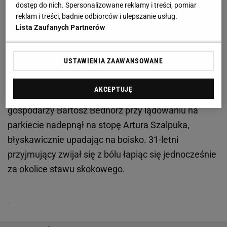
dostęp do nich. Spersonalizowane reklamy i treści, pomiar
reklam i treści, badnie odbiorców i ulepszanie usług.
Po znakomitych czterech setach na tablicy wyników
Lista Zaufanych Partnerów
widniał rezultat 2:2, co oznaczało ni mniej, ni więcej,
iż o losach pierwszego spotkania zdecyduje tie-
USTAWIENIA ZAAWANSOWANE
break. Decydująca partia rozpoczęła się dla zespołu
z Warszawy najgorzej jak tylko się dało. Już w
AKCEPTUJĘ
pierwszej akcji skaczący do bloku po stronie
gospodarzy Bartosz Bednorz przy lądowaniu na
parkiecie nadepnął na stopę Artura Szalpuka,
błyskawicznie upadając na boisko. 31-letni
przyjmujący zwijał się z bólu łapiąc się jednocześnie
za okolice stawu skokowego.