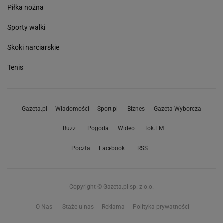
Piłka nożna
Sporty walki
Skoki narciarskie
Tenis
Gazeta.pl
Wiadomości
Sport.pl
Biznes
Gazeta Wyborcza
Buzz
Pogoda
Wideo
Tok.FM
Poczta
Facebook
RSS
Copyright © Gazeta.pl sp. z o.o.
O Nas
Staże u nas
Reklama
Polityka prywatności