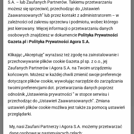
S.A. – lub Zaufanych Partnerów. Takiemu przetwarzaniu
możesz się sprzeciwić, przechodząc do „Ustawień
Zaawansowanych” lub przez kontakt z administratorem – w
zależności od zakresu sprzeciwu i podmiotu, wobec którego
jest kierowany. Więcej informacji o przetwarzaniu danych
osobowych znajdziesz w dokumencie
Polityka Prywatności
Gazeta.pl
i
Polityka Prywatności Agora S.A.
Klikając „Akceptuję” wyrażasz też zgodę na zainstalowanie i
przechowywanie plików cookie Gazeta.pl sp. z o.o., jej
Zaufanych Partnerów i Agora S.A. na Twoim urządzeniu
końcowym. Możesz w każdej chwili zmienić swoje preferencje
dotyczące plików cookie, wywołując narzędzie do zarządzania
twoimi preferencjami dot. przetwarzania danych poprzez
odnośnik „Ustawienia prywatności ” w stopce serwisu i
przechodząc do „Ustawień Zaawansowanych”. Zmiana
ustawień plików cookie możliwa jest także za pomocą ustawień
przeglądarki.
Zobacz wideo
Jak Paweł Fajdek zamierza spędzić
My, nasi Zaufani Partnerzy i Agora S.A. możemy przetwarzać
święta? "Nie ominie mnie gotowanie"
dane osobowe w następujących celach: