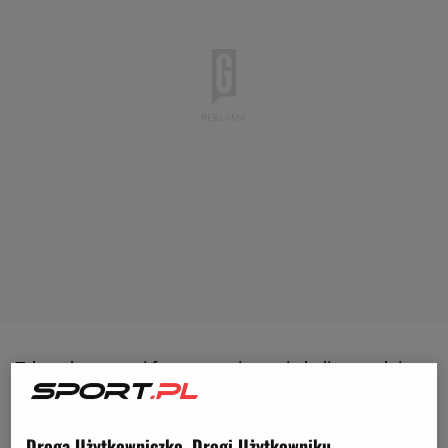
Zdecydowanymi faworytami starcia byli zawodnicy z
Lublina, którzy zajmowali czwarte miejsce w ligowej
tabeli. Z kolei zespół ze Lwowa był dopiero na 15.
Droga Użytkowniczko, Drogi Użytkowniku,