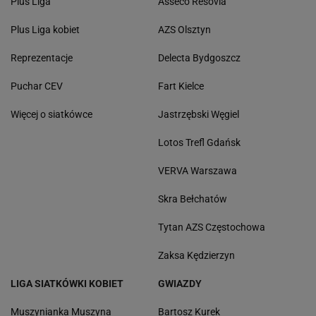
Plus Liga
Asseco Resovia
Plus Liga kobiet
AZS Olsztyn
Reprezentacje
Delecta Bydgoszcz
Puchar CEV
Fart Kielce
Więcej o siatkówce
Jastrzębski Węgiel
Lotos Trefl Gdańsk
VERVA Warszawa
Skra Bełchatów
Tytan AZS Częstochowa
Zaksa Kędzierzyn
LIGA SIATKÓWKI KOBIET
GWIAZDY
Muszynianka Muszyna
Bartosz Kurek