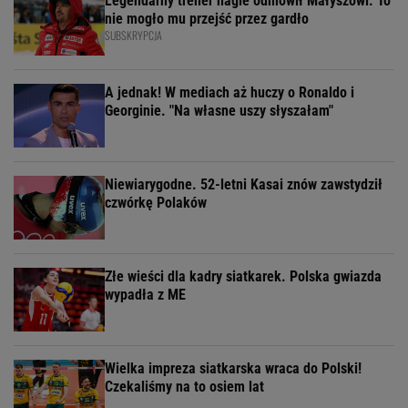
Legendarny trener nagle odmówił Małyszowi. To
nie mogło mu przejść przez gardło
SUBSKRYPCJA
A jednak! W mediach aż huczy o Ronaldo i
Georginie. "Na własne uszy słyszałam"
Niewiarygodne. 52-letni Kasai znów zawstydził
czwórkę Polaków
Złe wieści dla kadry siatkarek. Polska gwiazda
wypadła z ME
Wielka impreza siatkarska wraca do Polski!
Czekaliśmy na to osiem lat