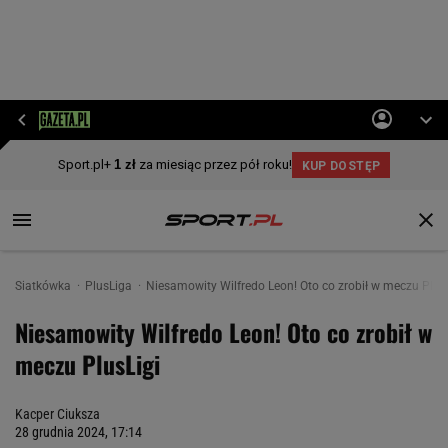
Siatkówka
PlusLiga
Niesamowity Wilfredo Leon! Oto co zrobił w meczu Plus
Niesamowity Wilfredo Leon! Oto co zrobił w
meczu PlusLigi
Kacper Ciuksza
28 grudnia 2024, 17:14