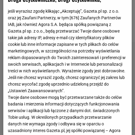
lokacie, czyli przedostatniej w PlusLidze. We
wrześniu Barkom zdołał urwać lublinianom zaledwie
jeśli wyrazisz zgodę klikając „Akceptuję”, Gazeta.pl sp. z o.o.
oraz jej Zaufani Partnerzy, w tym [
676
] Zaufanych Partnerów
jednego seta i podobnego obrazu gry można było
IAB, jak również Agora S.A. będąca spółką powiązaną z
spodziewać się w sobotnie popołudnie.
Gazeta.pl sp. z o.o., będą przetwarzać Twoje dane osobowe
takie jak adresy IP, adresy e-mail czy identyfikatory plików
cookie lub inne informacje zapisane w tych plikach do celów
marketingowych, w szczególności na potrzeby wyświetlania
reklam dopasowanych do Twoich zainteresowań i preferencji w
swoich serwisach, aplikacjach i w Internecie lub personalizacji
treści w nich wyświetlanych. Wyrażenie zgody jest dobrowolne.
Jeśli nie chcesz wyrazić zgody, chcesz ograniczyć jej zakres lub
chcesz wycofać zgodę uprzednio udzieloną przejdź do
„Ustawień Zaawansowanych”.
Twoje dane osobowe mogą być przetwarzane także do celów
badania i mierzenia informacji dotyczących funkcjonowania
serwisów i aplikacji lub łączone z danymi dot. świadczonych
Tobie usług. W określonych przypadkach przetwarzanie
danych nie wymaga zgody i odbywa się w oparciu o
uzasadniony interes Gazeta.pl, jej spółki powiązanej – Agora