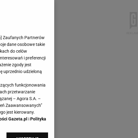
6
] Zaufanych Partnerów
woje dane osobowe takie
likach do celów
teresowań i preferencji
ażenie zgody jest
dę uprzednio udzieloną
yczących funkcjonowania
kach przetwarzanie
ązanej – Agora S.A. –
awień Zaawansowanych”
go jest kierowany.
ości Gazeta.pl
i
Polityka