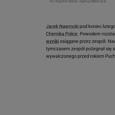
Fot. Krzysztof Hadrian / Agencja Wyborcza.pl
Jacek Nawrocki
pod koniec lutego
Chemika Police
. Powodem rozsta
wyniki
osiągane przez zespół. Naw
tymczasem zespół pożegnał się 
wywalczonego przed rokiem Puch