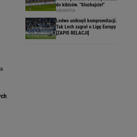
do kibiców. "Słuchajcie!"
SUBSKRYPCJA
Ledwo uniknęli kompromitacji.
Tak Lech zagrał o Ligę Europy
[ZAPIS RELACJI]
la
ych