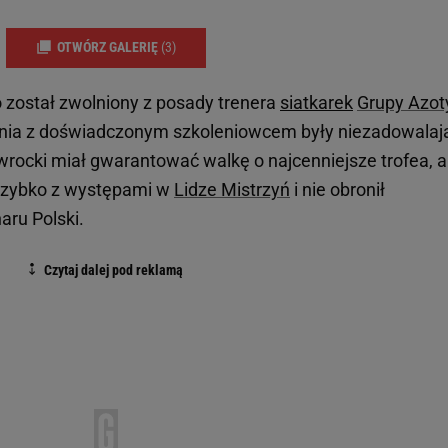
OTWÓRZ GALERIĘ
(3)
 został zwolniony z posady trenera
siatkarek
Grupy Azot
nia z doświadczonym szkoleniowcem były niezadowalaj
rocki miał gwarantować walkę o najcenniejsze trofea, a
szybko z występami w
Lidze Mistrzyń
i nie obronił
aru Polski.