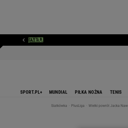
WIADOMOŚCI
NEXT
SPORT
PLOTEK
D
SPORT.PL+
MUNDIAL
PIŁKA NOŻNA
TENIS
Siatkówka
PlusLiga
Wielki powrót Jacka Naw