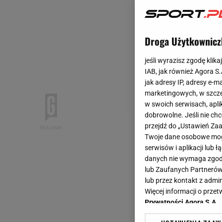
Droga Użytkownicz
jeśli wyrazisz zgodę klika
IAB, jak również Agora S
jak adresy IP, adresy e-m
marketingowych, w szcze
w swoich serwisach, aplik
dobrowolne. Jeśli nie ch
przejdź do „Ustawień Z
Twoje dane osobowe mogą
serwisów i aplikacji lub
danych nie wymaga zgody 
lub Zaufanych Partnerów
lub przez kontakt z admi
Więcej informacji o prz
Prywatności Agora S.A.