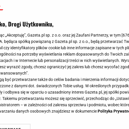
ko, Drogi Użytkowniku,
jąc „Akceptuję”, Gazeta.pl sp. z o.o. oraz jej Zaufani Partnerzy, w tym [
67
.A. będąca spółką powiązaną z Gazeta.pl sp. z o.o., będą przetwarzać T
ail czy identyfikatory plików cookie lub inne informacje zapisane w tych p
gólności na potrzeby wyświetlania reklam dopasowanych do Twoich zain
acjach i w Internecie lub personalizacji treści w nich wyświetlanych. Wyr
cesz wyrazić zgody, chcesz ograniczyć jej zakres lub chcesz wycofać zgo
aawansowanych”.
 być przetwarzane także do celów badania i mierzenia informacji dot
 łączone z danymi dot. świadczonych Tobie usług. W określonych przypad
i odbywa się w oparciu o uzasadniony interes Gazeta.pl, jej spółki powi
. Takiemu przetwarzaniu możesz się sprzeciwić, przechodząc do „Ust
nistratorem – w zależności od zakresu sprzeciwu i podmiotu, wobec które
etwarzaniu danych osobowych znajdziesz w dokumencie
Polityka Prywatn