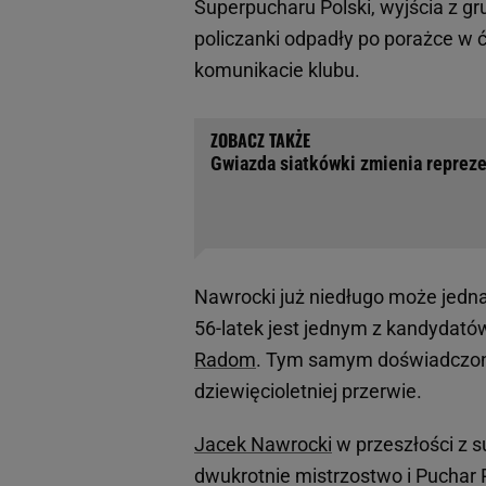
Superpucharu Polski, wyjścia z g
policzanki odpadły po porażce w ć
komunikacie klubu.
Gwiazda siatkówki zmienia reprezen
Nawrocki już niedługo może jedn
56-latek jest jednym z kandydató
Radom
. Tym samym doświadczony
dziewięcioletniej przerwie.
Jacek Nawrocki
w przeszłości z 
dwukrotnie mistrzostwo i Puchar P