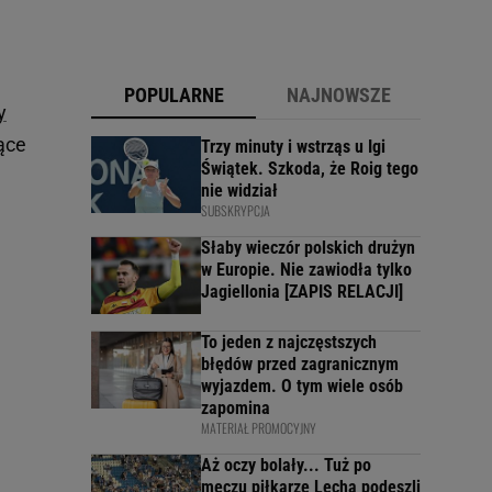
POPULARNE
NAJNOWSZE
y
ące
Trzy minuty i wstrząs u Igi
Świątek. Szkoda, że Roig tego
nie widział
SUBSKRYPCJA
Słaby wieczór polskich drużyn
w Europie. Nie zawiodła tylko
Jagiellonia [ZAPIS RELACJI]
To jeden z najczęstszych
błędów przed zagranicznym
wyjazdem. O tym wiele osób
zapomina
MATERIAŁ PROMOCYJNY
Aż oczy bolały... Tuż po
meczu piłkarze Lecha podeszli