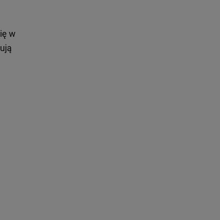
ię w
ują