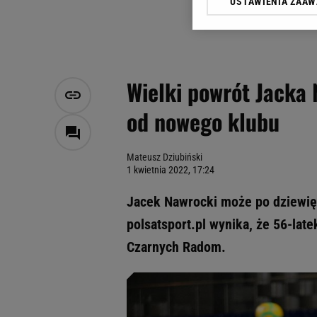
USTAWIENIA ZAA
Klikając „Akceptuję” wyra
Zaufanych Partnerów i A
dotyczące plików cookie,
odnośnik „Ustawienia pr
plików cookie możliwa je
Wielki powrót Jacka
My, nasi Zaufani Partne
od nowego klubu
Użycie dokładnych danych
Przechowywanie informacji
badnie odbiorców i uleps
Mateusz Dziubiński
1 kwietnia 2022, 17:24
Jacek Nawrocki może po dziewięci
polsatsport.pl wynika, że 56-lat
Czarnych Radom.