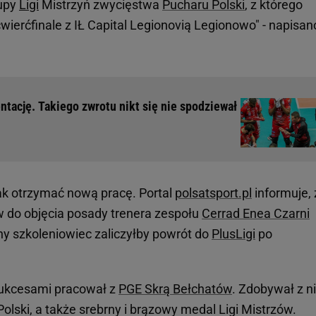
rupy
Ligi
Mistrzyń zwycięstwa
Pucharu Polski
, z którego
wierćfinale z IŁ Capital Legionovią Legionowo" - napisan
tację. Takiego zwrotu nikt się nie spodziewał
ak otrzymać nową pracę. Portal
polsatsport.pl
informuje, 
w do objęcia posady trenera zespołu
Cerrad Enea Czarni
 szkoleniowiec zaliczyłby powrót do
PlusLigi
po
sukcesami pracował z
PGE Skrą Bełchatów
. Zdobywał z n
olski, a także srebrny i brązowy medal Ligi Mistrzów.