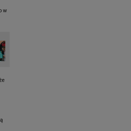
o w
że
ią