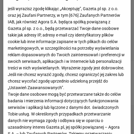
jeśli wyrazisz zgodę klikając „Akceptuję”, Gazeta.pl sp. z o.o.
oraz jej Zaufani Partnerzy, w tym [
676
] Zaufanych Partnerów
IAB, jak również Agora S.A. będąca spółką powiązaną z
Gazeta.pl sp. z o.o., będą przetwarzać Twoje dane osobowe
takie jak adresy IP, adresy e-mail czy identyfikatory plików
cookie lub inne informacje zapisane w tych plikach do celów
marketingowych, w szczególności na potrzeby wyświetlania
reklam dopasowanych do Twoich zainteresowań i preferencji w
swoich serwisach, aplikacjach i w Internecie lub personalizacji
treści w nich wyświetlanych. Wyrażenie zgody jest dobrowolne.
Jeffrey Jendryk poprzednio występował
Jeśli nie chcesz wyrazić zgody, chcesz ograniczyć jej zakres lub
chcesz wycofać zgodę uprzednio udzieloną przejdź do
w niemieckim Berlin Recycling Volleys. Z ekipą z
„Ustawień Zaawansowanych”.
PlusLigi
związał się dwuletnim kontraktem.
Twoje dane osobowe mogą być przetwarzane także do celów
badania i mierzenia informacji dotyczących funkcjonowania
serwisów i aplikacji lub łączone z danymi dot. świadczonych
Tobie usług. W określonych przypadkach przetwarzanie
danych nie wymaga zgody i odbywa się w oparciu o
uzasadniony interes Gazeta.pl, jej spółki powiązanej – Agora
S.A. – lub Zaufanych Partnerów. Takiemu przetwarzaniu