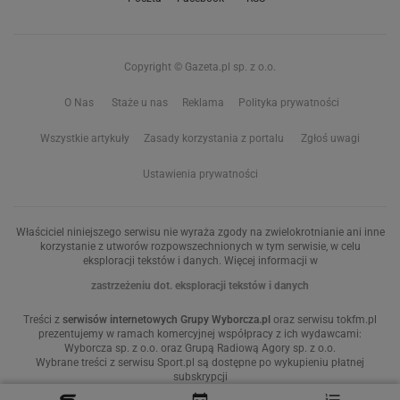
Copyright © Gazeta.pl sp. z o.o.
O Nas
Staże u nas
Reklama
Polityka prywatności
Wszystkie artykuły
Zasady korzystania z portalu
Zgłoś uwagi
Ustawienia prywatności
Właściciel niniejszego serwisu nie wyraża zgody na zwielokrotnianie ani inne
korzystanie z utworów rozpowszechnionych w tym serwisie, w celu
eksploracji tekstów i danych. Więcej informacji w
zastrzeżeniu dot. eksploracji tekstów i danych
Treści z
serwisów internetowych Grupy Wyborcza.pl
oraz serwisu tokfm.pl
prezentujemy w ramach komercyjnej współpracy z ich wydawcami:
Wyborcza sp. z o.o. oraz Grupą Radiową Agory sp. z o.o.
Wybrane treści z serwisu Sport.pl są dostępne po wykupieniu płatnej
subskrypcji