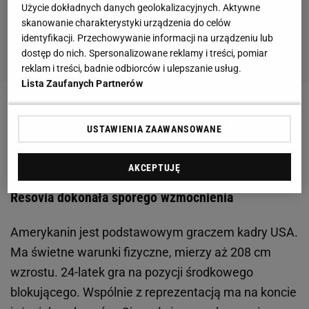
Użycie dokładnych danych geolokalizacyjnych. Aktywne
skanowanie charakterystyki urządzenia do celów
identyfikacji. Przechowywanie informacji na urządzeniu lub
dostęp do nich. Spersonalizowane reklamy i treści, pomiar
reklam i treści, badnie odbiorców i ulepszanie usług.
Lista Zaufanych Partnerów
Zobacz wideo
Vital Heynen: "To niesamowite, że
USTAWIENIA ZAAWANSOWANE
cały kraj nam pomaga".
AKCEPTUJĘ
Kolejny siatkarz z USA zagra w PlusLidze. Asecco
Resovia dokonała sporego wzmocnienia
Amerykanin jest podstawowym graczem kadry USA.
Ma świetne warunki fizyczne, mierzy aż 208 cm
wzrostu. 24-latek gra na pozycji środkowego
blokującego. Wspólnie z reprezentacją ma na koncie