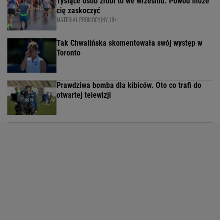
Tysiące osób zrobi to we wrześniu. Powód może
cię zaskoczyć
MATERIAŁ PROMOCYJNY, 18+
Tak Chwalińska skomentowała swój występ w
Toronto
Prawdziwa bomba dla kibiców. Oto co trafi do
otwartej telewizji