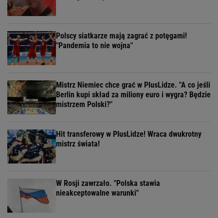
Polscy siatkarze mają zagrać z potęgami!
"Pandemia to nie wojna"
Mistrz Niemiec chce grać w PlusLidze. "A co jeśli
Berlin kupi skład za miliony euro i wygra? Będzie
mistrzem Polski?"
Hit transferowy w PlusLidze! Wraca dwukrotny
mistrz świata!
W Rosji zawrzało. "Polska stawia
nieakceptowalne warunki"