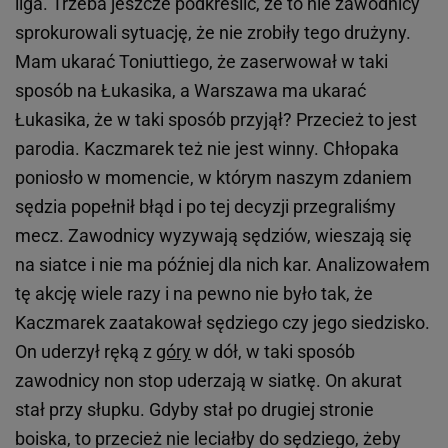
liga. Trzeba jeszcze podkreślić, że to nie zawodnicy
sprokurowali sytuację, że nie zrobiły tego drużyny.
Mam ukarać Toniuttiego, że zaserwował w taki
sposób na Łukasika, a Warszawa ma ukarać
Łukasika, że w taki sposób przyjął? Przecież to jest
parodia. Kaczmarek też nie jest winny. Chłopaka
poniosło w momencie, w którym naszym zdaniem
sędzia popełnił błąd i po tej decyzji przegraliśmy
mecz. Zawodnicy wyzywają sędziów, wieszają się
na siatce i nie ma później dla nich kar. Analizowałem
tę akcję wiele razy i na pewno nie było tak, że
Kaczmarek zaatakował sędziego czy jego siedzisko.
On uderzył ręką z
góry
w dół, w taki sposób
zawodnicy non stop uderzają w siatkę. On akurat
stał przy słupku. Gdyby stał po drugiej stronie
boiska, to przecież nie leciałby do sędziego, żeby