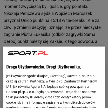
moment zwycięzcą byli goście, gdy po ataku
Nikołaja Penczewa sędzia Wojciech Maroszek
przyznał Onico punkt na 15:13 w tie-breaku. Ale za
chwilę zmienił decyzję, uznając, że przez nieczyste
zagranie Piotra Łukasika (odbiór zagrywki Sama
Deroo) punkt należy się Zaksie. Z tego powodu, a
także przez zgubiony punkt dla Onico w czwartym
secie, klub z Warszawy
postanowił złożyć protest
.
Droga Użytkowniczko, Drogi Użytkowniku,
jeśli wyrazisz zgodę klikając „Akceptuję”, Gazeta.pl sp. z o.o.
oraz jej Zaufani Partnerzy, w tym [
676
] Zaufanych Partnerów
IAB, jak również Agora S.A. będąca spółką powiązaną z
Gazeta.pl sp. z o.o., będą przetwarzać Twoje dane osobowe
takie jak adresy IP, adresy e-mail czy identyfikatory plików
cookie lub inne informacje zapisane w tych plikach do celów
marketingowych, w szczególności na potrzeby wyświetlania