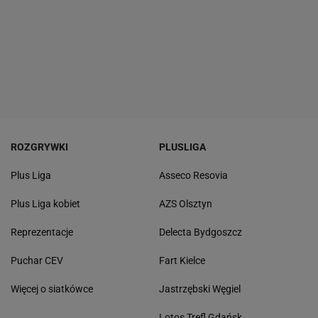
ROZGRYWKI
PLUSLIGA
Plus Liga
Asseco Resovia
Plus Liga kobiet
AZS Olsztyn
Reprezentacje
Delecta Bydgoszcz
Puchar CEV
Fart Kielce
Więcej o siatkówce
Jastrzębski Węgiel
Lotos Trefl Gdańsk