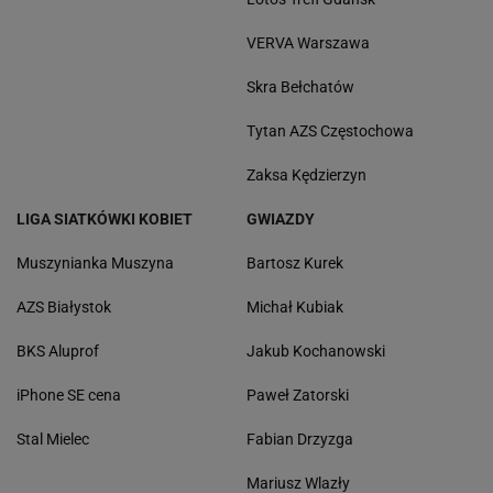
VERVA Warszawa
Skra Bełchatów
Tytan AZS Częstochowa
Zaksa Kędzierzyn
LIGA SIATKÓWKI KOBIET
GWIAZDY
Muszynianka Muszyna
Bartosz Kurek
AZS Białystok
Michał Kubiak
BKS Aluprof
Jakub Kochanowski
iPhone SE cena
Paweł Zatorski
Stal Mielec
Fabian Drzyzga
Mariusz Wlazły