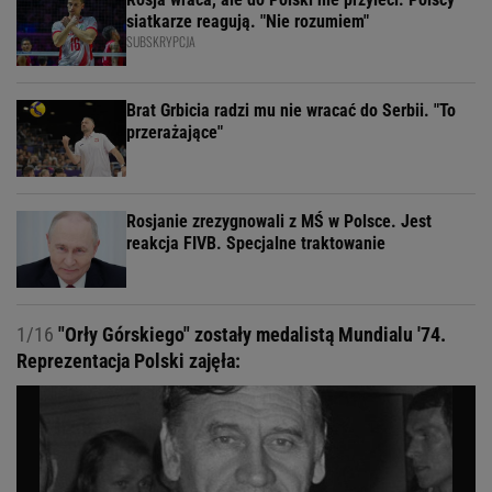
siatkarze reagują. "Nie rozumiem"
SUBSKRYPCJA
Brat Grbicia radzi mu nie wracać do Serbii. "To
przerażające"
Rosjanie zrezygnowali z MŚ w Polsce. Jest
reakcja FIVB. Specjalne traktowanie
1/16
"Orły Górskiego" zostały medalistą Mundialu '74.
Reprezentacja Polski zajęła: