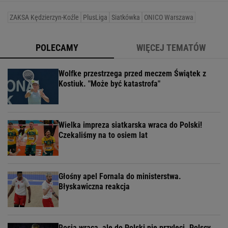
ZAKSA Kędzierzyn-Koźle
PlusLiga
Siatkówka
ONICO Warszawa
POLECAMY
WIĘCEJ TEMATÓW
Wolfke przestrzega przed meczem Świątek z
Kostiuk. "Może być katastrofa"
Wielka impreza siatkarska wraca do Polski!
Czekaliśmy na to osiem lat
Głośny apel Fornala do ministerstwa.
Błyskawiczna reakcja
Rosja wraca, ale do Polski nie przyleci. Polscy