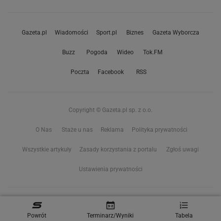
Gazeta.pl
Wiadomości
Sport.pl
Biznes
Gazeta Wyborcza
Buzz
Pogoda
Wideo
Tok.FM
Poczta
Facebook
RSS
Copyright © Gazeta.pl sp. z o.o.
O Nas
Staże u nas
Reklama
Polityka prywatności
Wszystkie artykuły
Zasady korzystania z portalu
Zgłoś uwagi
Ustawienia prywatności
Właściciel niniejszego serwisu nie wyraża zgody na zwielokrotnianie ani inne
korzystanie z utworów rozpowszechnionych w tym serwisie, w celu
Powrót
Terminarz/Wyniki
Tabela
eksploracji tekstów i danych. Więcej informacji w