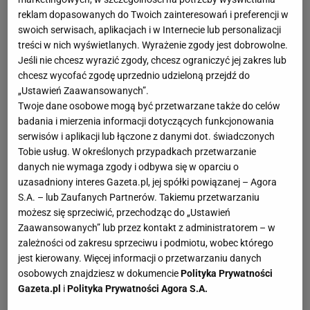
reklam dopasowanych do Twoich zainteresowań i preferencji w
swoich serwisach, aplikacjach i w Internecie lub personalizacji
treści w nich wyświetlanych. Wyrażenie zgody jest dobrowolne.
Jeśli nie chcesz wyrazić zgody, chcesz ograniczyć jej zakres lub
chcesz wycofać zgodę uprzednio udzieloną przejdź do
„Ustawień Zaawansowanych”.
Twoje dane osobowe mogą być przetwarzane także do celów
badania i mierzenia informacji dotyczących funkcjonowania
serwisów i aplikacji lub łączone z danymi dot. świadczonych
Tobie usług. W określonych przypadkach przetwarzanie
danych nie wymaga zgody i odbywa się w oparciu o
uzasadniony interes Gazeta.pl, jej spółki powiązanej – Agora
S.A. – lub Zaufanych Partnerów. Takiemu przetwarzaniu
możesz się sprzeciwić, przechodząc do „Ustawień
Zaawansowanych” lub przez kontakt z administratorem – w
zależności od zakresu sprzeciwu i podmiotu, wobec którego
jest kierowany. Więcej informacji o przetwarzaniu danych
osobowych znajdziesz w dokumencie
Polityka Prywatności
Gazeta.pl
i
Polityka Prywatności Agora S.A.