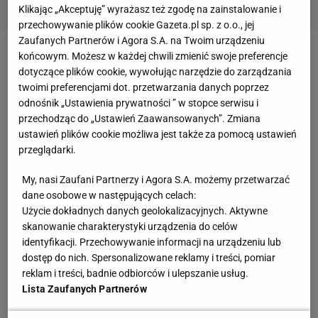
Klikając „Akceptuję” wyrażasz też zgodę na zainstalowanie i
przechowywanie plików cookie Gazeta.pl sp. z o.o., jej
Zaufanych Partnerów i Agora S.A. na Twoim urządzeniu
końcowym. Możesz w każdej chwili zmienić swoje preferencje
W poniedziałek szefowie Onico
wydali oświadczenie
,
dotyczące plików cookie, wywołując narzędzie do zarządzania
w którym napisali, czego oczekują od Polskiej Ligi
twoimi preferencjami dot. przetwarzania danych poprzez
Siatkówki i Polskiego Związku Piłki Siatkowej. Onico
odnośnik „Ustawienia prywatności ” w stopce serwisu i
przechodząc do „Ustawień Zaawansowanych”. Zmiana
domagało się weryfikacji wyniku z 3:2 na 2:3 i
ustawień plików cookie możliwa jest także za pomocą ustawień
dyskwalifikacji dla Łukasza Kaczmarka do końca
przeglądarki.
sezonu, za zachowanie atakującego Zaksy w
My, nasi Zaufani Partnerzy i Agora S.A. możemy przetwarzać
momencie, w którym sędzia Maroszek na moment
dane osobowe w następujących celach:
za zwycięzcę meczu uznał Onico.
Użycie dokładnych danych geolokalizacyjnych. Aktywne
skanowanie charakterystyki urządzenia do celów
Polska
Liga Siatkówki
postanowiła nie zmieniać
identyfikacji. Przechowywanie informacji na urządzeniu lub
dostęp do nich. Spersonalizowane reklamy i treści, pomiar
wyniku
, choć przyznała, że sędzia Maroszek popełnił
reklam i treści, badnie odbiorców i ulepszanie usług.
błąd i ukarała go. Na razie kary nie dostał
Lista Zaufanych Partnerów
Kaczmarek, ale prezes PLS-u Paweł Zagumny ma