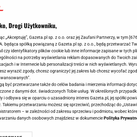
ko, Drogi Użytkowniku,
jąc „Akceptuję”, Gazeta.pl sp. z o.o. oraz jej Zaufani Partnerzy, w tym [
67
.A. będąca spółką powiązaną z Gazeta.pl sp. z o.o., będą przetwarzać T
ail czy identyfikatory plików cookie lub inne informacje zapisane w tych p
gólności na potrzeby wyświetlania reklam dopasowanych do Twoich zain
acjach i w Internecie lub personalizacji treści w nich wyświetlanych. Wyr
cesz wyrazić zgody, chcesz ograniczyć jej zakres lub chcesz wycofać zgo
aawansowanych”.
 być przetwarzane także do celów badania i mierzenia informacji dot
 łączone z danymi dot. świadczonych Tobie usług. W określonych przypad
i odbywa się w oparciu o uzasadniony interes Gazeta.pl, jej spółki powi
. Takiemu przetwarzaniu możesz się sprzeciwić, przechodząc do „Ust
nistratorem – w zależności od zakresu sprzeciwu i podmiotu, wobec które
etwarzaniu danych osobowych znajdziesz w dokumencie
Polityka Prywatn