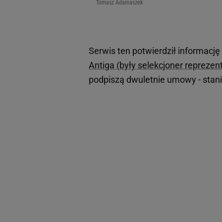
Tomasz Adamaszek
Serwis ten potwierdził informacj
Antiga (były selekcjoner reprezen
podpiszą dwuletnie umowy - stani