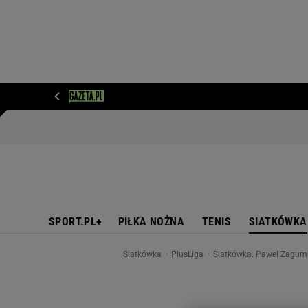
WIADOMOŚCI
NEXT
SPORT
PLOTEK
D
SPORT.PL+
PIŁKA NOŻNA
TENIS
SIATKÓWKA
Siatkówka
PlusLiga
Siatkówka. Paweł Zagumn