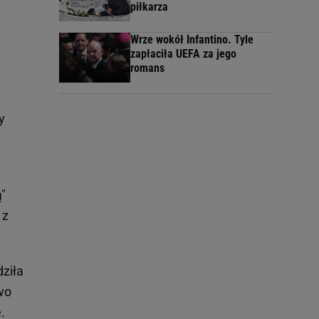
piłkarza
Wrze wokół Infantino. Tyle
zapłaciła UEFA za jego
romans
y
"
 z
ziła
wo
.