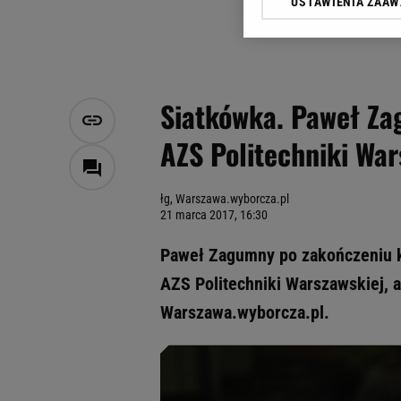
USTAWIENIA ZAA
Klikając „Akceptuję” wyra
Zaufanych Partnerów i A
dotyczące plików cookie,
odnośnik „Ustawienia pr
plików cookie możliwa je
Siatkówka. Paweł Z
My, nasi Zaufani Partne
AZS Politechniki Wa
Użycie dokładnych danych
Przechowywanie informacji
badnie odbiorców i uleps
łg, Warszawa.wyborcza.pl
21 marca 2017, 16:30
Paweł Zagumny po zakończeniu k
AZS Politechniki Warszawskiej, 
Warszawa.wyborcza.pl.