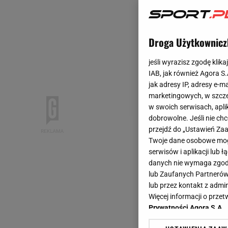
Droga Użytkownicz
jeśli wyrazisz zgodę klika
IAB, jak również Agora S
jak adresy IP, adresy e-m
marketingowych, w szcze
w swoich serwisach, aplik
dobrowolne. Jeśli nie ch
przejdź do „Ustawień Z
Twoje dane osobowe mogą
serwisów i aplikacji lub
danych nie wymaga zgody 
lub Zaufanych Partnerów
lub przez kontakt z admi
Więcej informacji o prz
Prywatności Agora S.A.