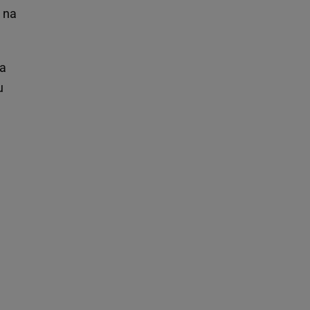
 na
na
u