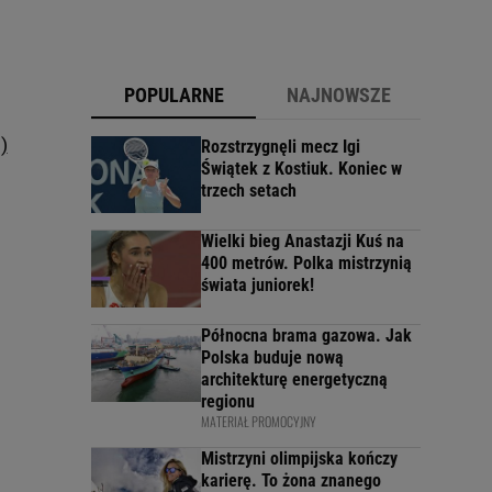
POPULARNE
NAJNOWSZE
)
Rozstrzygnęli mecz Igi
Świątek z Kostiuk. Koniec w
trzech setach
Wielki bieg Anastazji Kuś na
400 metrów. Polka mistrzynią
świata juniorek!
Północna brama gazowa. Jak
Polska buduje nową
architekturę energetyczną
regionu
MATERIAŁ PROMOCYJNY
Mistrzyni olimpijska kończy
karierę. To żona znanego