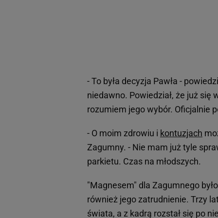
- To była decyzja Pawła - powiedz
niedawno. Powiedział, że już się 
rozumiem jego wybór. Oficjalnie 
- O moim zdrowiu i
kontuzjach
moż
Zagumny. - Nie mam już tyle spraw
parkietu. Czas na młodszych.
"Magnesem" dla Zagumnego było z
również jego zatrudnienie. Trzy l
świata, a z kadrą rozstał się po n