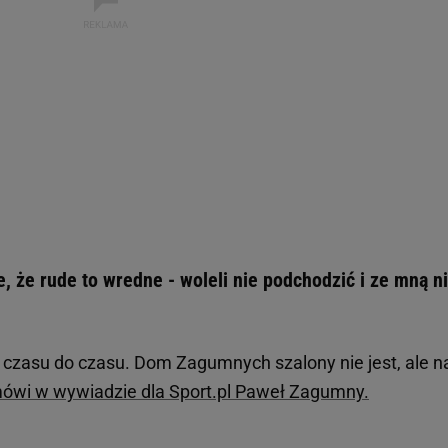
, że rude to wredne - woleli nie podchodzić i ze mną n
czasu do czasu. Dom Zagumnych szalony nie jest, ale n
ówi w wywiadzie dla Sport.pl Paweł Zagumny.