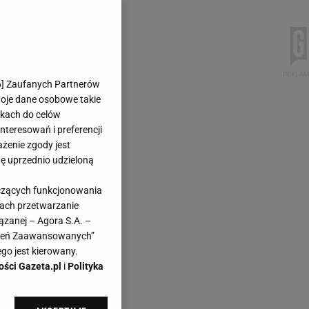
6
] Zaufanych Partnerów
woje dane osobowe takie
likach do celów
teresowań i preferencji
ażenie zgody jest
dę uprzednio udzieloną
yczących funkcjonowania
kach przetwarzanie
ązanej – Agora S.A. –
awień Zaawansowanych”
go jest kierowany.
ości Gazeta.pl
i
Polityka