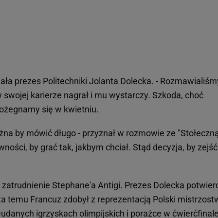
iała prezes Politechniki Jolanta Dolecka. - Rozmawialiśm
w swojej karierze nagrał i mu wystarczy. Szkoda, choć
pożegnamy się w kwietniu.
na by mówić długo - przyznał w rozmowie ze "Stołeczną
ności, by grać tak, jakbym chciał. Stąd decyzja, by zejść
atrudnienie Stephane'a Antigi. Prezes Dolecka potwierd
ata temu Francuz zdobył z reprezentacją Polski mistrzost
ieudanych igrzyskach olimpijskich i porażce w ćwierćfinale