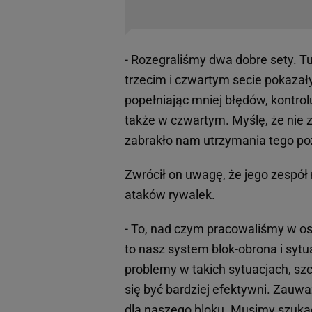
- Rozegraliśmy dwa dobre sety. T
trzecim i czwartym secie pokazały
popełniając mniej błędów, kontrol
także w czwartym. Myślę, że nie za
zabrakło nam utrzymania tego po
Zwrócił on uwagę, że jego zespół
ataków rywalek.
- To, nad czym pracowaliśmy w os
to nasz system blok-obrona i syt
problemy w takich sytuacjach, sz
się być bardziej efektywni. Zauwa
dla naszego bloku. Musimy szuka