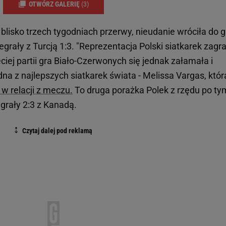
OTWÓRZ GALERIĘ
(3)
blisko trzech tygodniach przerwy, nieudanie wróciła do g
grały z Turcją 1:3. "Reprezentacja Polski siatkarek zagr
ciej partii gra Biało-Czerwonych się jednak załamała i
dna z najlepszych siatkarek świata - Melissa Vargas, któr
l w relacji z meczu.
To druga porażka Polek z rzędu po ty
grały 2:3 z Kanadą.