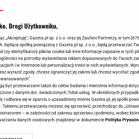
ko, Drogi Użytkowniku,
jąc „Akceptuję”, Gazeta.pl sp. z o.o. oraz jej Zaufani Partnerzy, w tym [
67
.A. będąca spółką powiązaną z Gazeta.pl sp. z o.o., będą przetwarzać T
ail czy identyfikatory plików cookie lub inne informacje zapisane w tych p
gólności na potrzeby wyświetlania reklam dopasowanych do Twoich zain
acjach i w Internecie lub personalizacji treści w nich wyświetlanych. Wyr
cesz wyrazić zgody, chcesz ograniczyć jej zakres lub chcesz wycofać zgo
aawansowanych”.
 być przetwarzane także do celów badania i mierzenia informacji dot
 łączone z danymi dot. świadczonych Tobie usług. W określonych przypad
i odbywa się w oparciu o uzasadniony interes Gazeta.pl, jej spółki powi
. Takiemu przetwarzaniu możesz się sprzeciwić, przechodząc do „Ust
nistratorem – w zależności od zakresu sprzeciwu i podmiotu, wobec które
etwarzaniu danych osobowych znajdziesz w dokumencie
Polityka Prywatn