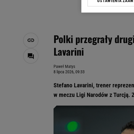
USTAWIENIA ZAA
Klikając „Akceptuję” wyra
Zaufanych Partnerów i A
dotyczące plików cookie,
odnośnik „Ustawienia pr
plików cookie możliwa je
Polki przegrały drug
My, nasi Zaufani Partne
Lavarini
Użycie dokładnych danych
Przechowywanie informacji
badnie odbiorców i uleps
Paweł Matys
8 lipca 2026, 09:33
Stefano Lavarini, trener reprezen
w meczu Ligi Narodów z Turcją. 