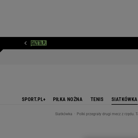
WIADOMOŚCI
NEXT
SPORT
PLOTEK
D
SPORT.PL+
PIŁKA NOŻNA
TENIS
SIATKÓWKA
Siatkówka
Polki przegrały drugi mecz z rzędu. 