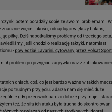
urczynki potem poradziły sobie ze swoimi problemami. W
 znacznie więcej jakości, odnajdując większy balans,
ując piłkę. Dziś napotkaliśmy problemy od trzeciego seta,
wiedliśmy, jeśli chodzi o realizację taktyki, natomiast
ziomu -
powiedział Lavarini, cytowany przez Polsat Sport
 miał problem po przyjęciu zagrywki oraz z zablokowani
tatnich dniach, coś, co jest bardzo ważne w takich mecz
uacje po trudnym przyjęciu. Zdarza nam się mieć duże
czególnie gdy przeciwnik bardzo dobrze przyjmuje i star
żyłem też, że siła ich ataku była trudna do skontrolowan
ć różnych rozwiązań od naszych środkowych, dobrej