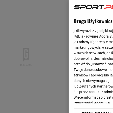
Droga Użytkownicz
jeśli wyrazisz zgodę klika
IAB, jak również Agora S
jak adresy IP, adresy e-m
marketingowych, w szcze
w swoich serwisach, aplik
dobrowolne. Jeśli nie ch
przejdź do „Ustawień Z
Twoje dane osobowe mogą
serwisów i aplikacji lub
danych nie wymaga zgody 
lub Zaufanych Partnerów
lub przez kontakt z admi
Więcej informacji o prz
Prywatności Agora S.A.