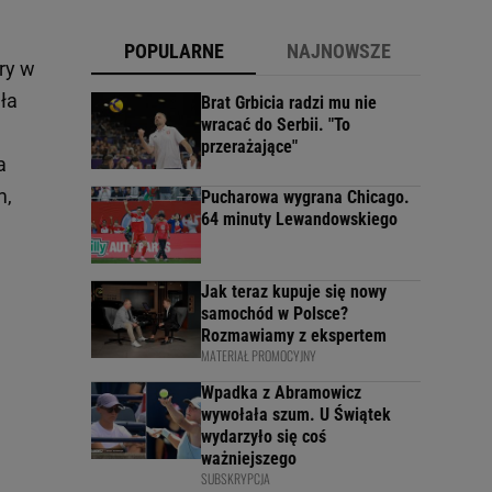
POPULARNE
NAJNOWSZE
ry w
ała
Brat Grbicia radzi mu nie
wracać do Serbii. "To
przerażające"
a
m,
Pucharowa wygrana Chicago.
64 minuty Lewandowskiego
Jak teraz kupuje się nowy
samochód w Polsce?
Rozmawiamy z ekspertem
MATERIAŁ PROMOCYJNY
Wpadka z Abramowicz
wywołała szum. U Świątek
wydarzyło się coś
ważniejszego
SUBSKRYPCJA