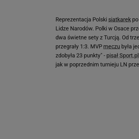
Reprezentacja Polski
siatkarek
po 
Lidze Narodów. Polki w Osace prze
dwa świetne sety z Turcją. Od trze
przegrały 1:3. MVP
meczu
była je
zdobyła 23 punkty" -
pisał Sport.p
jak w poprzednim turnieju LN prze