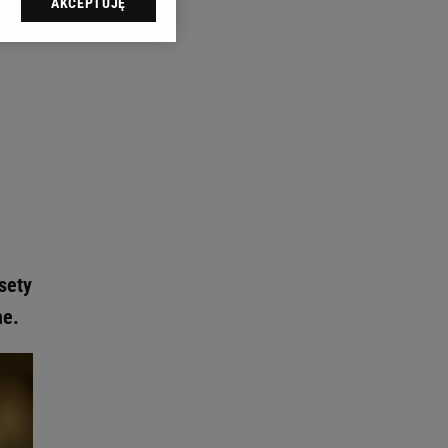
AKCEPTUJĘ
l sp. z o.o., jej
ić swoje preferencje
arzania danych poprzez
ych”. Zmiana ustawień
ach:
 celów identyfikacji.
omiar reklam i treści,
sety
ne.