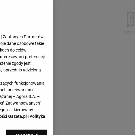
6
] Zaufanych Partnerów
woje dane osobowe takie
likach do celów
teresowań i preferencji
ażenie zgody jest
dę uprzednio udzieloną
yczących funkcjonowania
kach przetwarzanie
ązanej – Agora S.A. –
awień Zaawansowanych”
go jest kierowany.
ości Gazeta.pl
i
Polityka