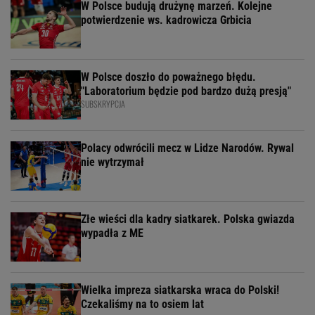
W Polsce budują drużynę marzeń. Kolejne
potwierdzenie ws. kadrowicza Grbicia
W Polsce doszło do poważnego błędu.
"Laboratorium będzie pod bardzo dużą presją"
SUBSKRYPCJA
Polacy odwrócili mecz w Lidze Narodów. Rywal
nie wytrzymał
Złe wieści dla kadry siatkarek. Polska gwiazda
wypadła z ME
Wielka impreza siatkarska wraca do Polski!
Czekaliśmy na to osiem lat