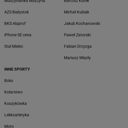
Muszynianka Muszyna
Bartosz Kurek
AZS Białystok
Michał Kubiak
BKS Aluprof
Jakub Kochanowski
iPhone SE cena
Paweł Zatorski
Stal Mielec
Fabian Drzyzga
Mariusz Wlazły
INNE SPORTY
Boks
Kolarstwo
Koszykówka
Lekkoatletyka
Moto