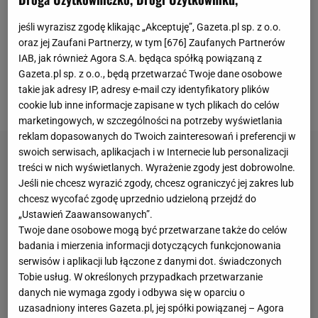
Czeszki 3:0. Na koniec turnieju w Nankin poległy z
jeśli wyrazisz zgodę klikając „Akceptuję”, Gazeta.pl sp. z o.o.
Chinkami, ale w Bangkoku wróciły na zwycięską
oraz jej Zaufani Partnerzy, w tym [
676
] Zaufanych Partnerów
ścieżkę - najpierw udało im się wygrać z Bułgarkami
IAB, jak również Agora S.A. będąca spółką powiązaną z
Gazeta.pl sp. z o.o., będą przetwarzać Twoje dane osobowe
3:0, a w czwartkowe popołudnie pokonały Ukrainki
takie jak adresy IP, adresy e-mail czy identyfikatory plików
3:1.
cookie lub inne informacje zapisane w tych plikach do celów
marketingowych, w szczególności na potrzeby wyświetlania
reklam dopasowanych do Twoich zainteresowań i preferencji w
swoich serwisach, aplikacjach i w Internecie lub personalizacji
treści w nich wyświetlanych. Wyrażenie zgody jest dobrowolne.
Jeśli nie chcesz wyrazić zgody, chcesz ograniczyć jej zakres lub
chcesz wycofać zgodę uprzednio udzieloną przejdź do
„Ustawień Zaawansowanych”.
Twoje dane osobowe mogą być przetwarzane także do celów
badania i mierzenia informacji dotyczących funkcjonowania
serwisów i aplikacji lub łączone z danymi dot. świadczonych
Tobie usług. W określonych przypadkach przetwarzanie
danych nie wymaga zgody i odbywa się w oparciu o
uzasadniony interes Gazeta.pl, jej spółki powiązanej – Agora