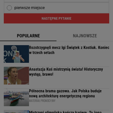
pierwsze miejsce
NASTĘPNE PYTANIE
POPULARNE
NAJNOWSZE
Rozstrzygnęli mecz Igi Świątek z Kostiuk. Koniec
w trzech setach
Anastazja Kuś mistrzynią świata! Historyczny
występ, brawo!
Północna brama gazowa. Jak Polska buduje
nową architekturę energetyczną regionu
MATERIAŁ PROMOCYJNY
Mistrzyni olimpijska kończy karierę. To żona