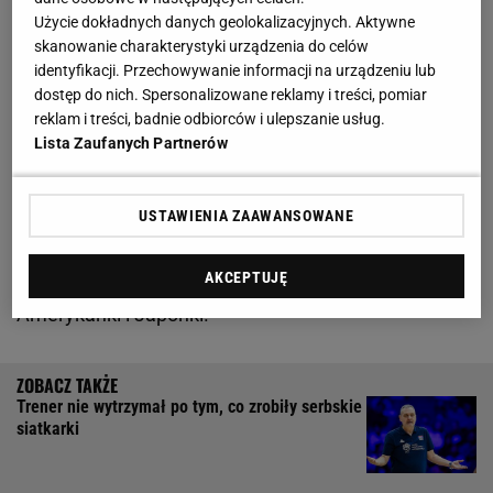
Użycie dokładnych danych geolokalizacyjnych. Aktywne
skanowanie charakterystyki urządzenia do celów
Polki wciąż walczą o turniej finałowy Ligi Narodów.
identyfikacji. Przechowywanie informacji na urządzeniu lub
Oto tabela
dostęp do nich. Spersonalizowane reklamy i treści, pomiar
reklam i treści, badnie odbiorców i ulepszanie usług.
Lista Zaufanych Partnerów
Dzięki wygranej Biało-Czerwone zanotowały kolejny
awans w tabeli Ligi Narodów. Awans do turnieju
finałowego wywalczy siedem najlepszych drużyn, a
USTAWIENIA ZAAWANSOWANE
Polki obecnie zajmują czwartą pozycję. Przed
AKCEPTUJĘ
naszymi
siatkarkami
plasują się liderujące Brazylijki,
Amerykanki i Japonki.
Trener nie wytrzymał po tym, co zrobiły serbskie
siatkarki