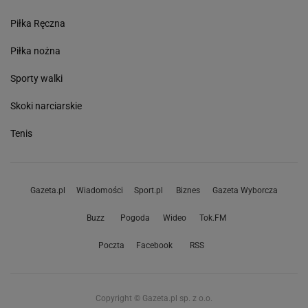
Piłka Ręczna
Piłka nożna
Sporty walki
Skoki narciarskie
Tenis
Gazeta.pl
Wiadomości
Sport.pl
Biznes
Gazeta Wyborcza
Buzz
Pogoda
Wideo
Tok.FM
Poczta
Facebook
RSS
Copyright © Gazeta.pl sp. z o.o.