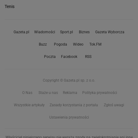
Tenis
Gazeta.pl
Wiadomości
Sport.pl
Biznes
Gazeta Wyborcza
Buzz
Pogoda
Wideo
Tok.FM
Poczta
Facebook
RSS
Copyright © Gazeta.pl sp. z o.o.
O Nas
Staże u nas
Reklama
Polityka prywatności
Wszystkie artykuły
Zasady korzystania z portalu
Zgłoś uwagi
Ustawienia prywatności
Właściciel niniejszego serwisu nie wyraża zgody na zwielokrotnianie ani inne