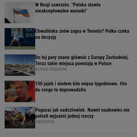
W Rosji zawrzało. "Polska stawia
nieakceptowalne warunki"
Chwalińska znów zagra w Toronto? Polka czeka
na decyzję
Do tej pory znane głównie z Europy Zachodniej.
Teraz takie miejsca powstają w Polsce
MATERIAŁ PROMOCYJNY
150 jajek i siedem kilo mięsa tygodniowo. Oto
do czego to doprowadziło
Pogacar jak nadczłowiek. Nawet naukowiec nie
potrafi wyjaśnić jednej rzeczy
SUBSKRYPCJA