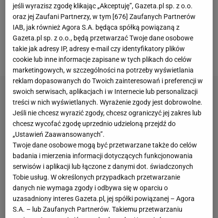
jeśli wyrazisz zgodę klikając „Akceptuję”, Gazeta.pl sp. z o.o.
piątek po tie-breaku. Słoweńcy pozostali zaś
oraz jej Zaufani Partnerzy, w tym [
676
] Zaufanych Partnerów
niepokonani. Niewiele jednak brakowało, by ten
IAB, jak również Agora S.A. będąca spółką powiązaną z
Gazeta.pl sp. z o.o., będą przetwarzać Twoje dane osobowe
status stracili już w sobotę. Wtedy dość
takie jak adresy IP, adresy e-mail czy identyfikatory plików
nieoczekiwanie postawiła im się drużyna z Kuby.
cookie lub inne informacje zapisane w tych plikach do celów
marketingowych, w szczególności na potrzeby wyświetlania
reklam dopasowanych do Twoich zainteresowań i preferencji w
swoich serwisach, aplikacjach i w Internecie lub personalizacji
treści w nich wyświetlanych. Wyrażenie zgody jest dobrowolne.
Jeśli nie chcesz wyrazić zgody, chcesz ograniczyć jej zakres lub
chcesz wycofać zgodę uprzednio udzieloną przejdź do
„Ustawień Zaawansowanych”.
Twoje dane osobowe mogą być przetwarzane także do celów
badania i mierzenia informacji dotyczących funkcjonowania
serwisów i aplikacji lub łączone z danymi dot. świadczonych
Tobie usług. W określonych przypadkach przetwarzanie
danych nie wymaga zgody i odbywa się w oparciu o
uzasadniony interes Gazeta.pl, jej spółki powiązanej – Agora
S.A. – lub Zaufanych Partnerów. Takiemu przetwarzaniu