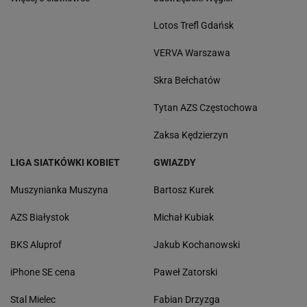
Lotos Trefl Gdańsk
VERVA Warszawa
Skra Bełchatów
Tytan AZS Częstochowa
Zaksa Kędzierzyn
LIGA SIATKÓWKI KOBIET
GWIAZDY
Muszynianka Muszyna
Bartosz Kurek
AZS Białystok
Michał Kubiak
BKS Aluprof
Jakub Kochanowski
iPhone SE cena
Paweł Zatorski
Stal Mielec
Fabian Drzyzga