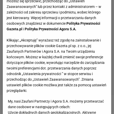
możesz się sprzeciwić, przechodząc do „Ustawień
Zaawansowanych” lub przez kontakt z administratorem – w
zależności od zakresu sprzeciwu i podmiotu, wobec którego
jest kierowany. Więcej informacji o przetwarzaniu danych
osobowych znajdziesz w dokumencie
Polityka Prywatności
Gazeta.pl
i
Polityka Prywatności Agora S.A.
Klikając „Akceptuję” wyrażasz też zgodę na zainstalowanie i
przechowywanie plików cookie Gazeta.pl sp. z o.o., jej
Zaufanych Partnerów i Agora S.A. na Twoim urządzeniu
końcowym. Możesz w każdej chwili zmienić swoje preferencje
dotyczące plików cookie, wywołując narzędzie do zarządzania
twoimi preferencjami dot. przetwarzania danych poprzez
odnośnik „Ustawienia prywatności ” w stopce serwisu i
przechodząc do „Ustawień Zaawansowanych”. Zmiana
ustawień plików cookie możliwa jest także za pomocą ustawień
przeglądarki.
My, nasi Zaufani Partnerzy i Agora S.A. możemy przetwarzać
Zobacz wideo
Dorota Borowska: Nie był to wyścig
dane osobowe w następujących celach:
Użycie dokładnych danych geolokalizacyjnych. Aktywne
marzeń