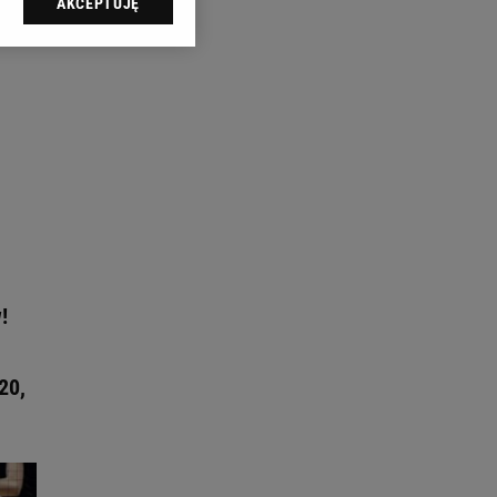
AKCEPTUJĘ
l sp. z o.o., jej
ić swoje preferencje
arzania danych poprzez
ych”. Zmiana ustawień
ach:
 celów identyfikacji.
omiar reklam i treści,
!
20,