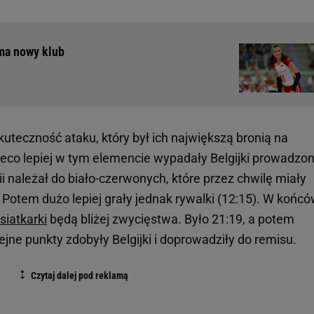
 ma nowy klub
kuteczność ataku, który był ich największą bronią na
eco lepiej w tym elemencie wypadały Belgijki prowadzo
ii należał do biało-czerwonych, które przez chwilę miały
 Potem dużo lepiej grały jednak rywalki (12:15). W końc
siatkarki
będą bliżej zwycięstwa. Było 21:19, a potem
lejne punkty zdobyły Belgijki i doprowadziły do remisu.