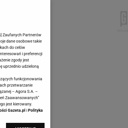
6
] Zaufanych Partnerów
woje dane osobowe takie
likach do celów
teresowań i preferencji
ażenie zgody jest
dę uprzednio udzieloną
yczących funkcjonowania
kach przetwarzanie
ązanej – Agora S.A. –
awień Zaawansowanych”
go jest kierowany.
ości Gazeta.pl
i
Polityka