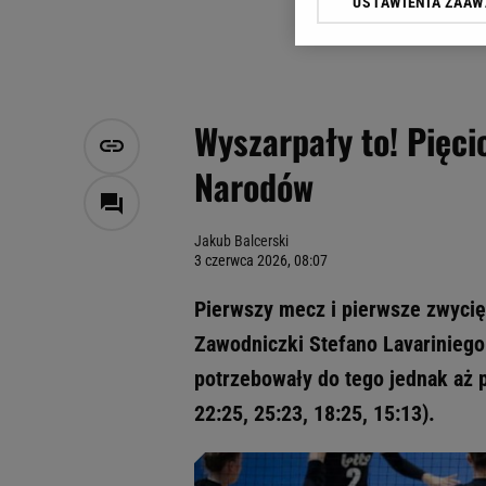
USTAWIENIA ZAA
Klikając „Akceptuję” wyra
Zaufanych Partnerów i A
dotyczące plików cookie,
odnośnik „Ustawienia pr
plików cookie możliwa je
Wyszarpały to! Pięcio
My, nasi Zaufani Partne
Narodów
Użycie dokładnych danych
Przechowywanie informacji
badnie odbiorców i uleps
Jakub Balcerski
3 czerwca 2026, 08:07
Pierwszy mecz i pierwsze zwycię
Zawodniczki Stefano Lavariniego 
potrzebowały do tego jednak aż pi
22:25, 25:23, 18:25, 15:13).