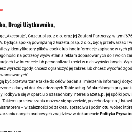
ko, Drogi Użytkowniku,
jąc „Akceptuję”, Gazeta.pl sp. z o.o. oraz jej Zaufani Partnerzy, w tym [
67
.A. będąca spółką powiązaną z Gazeta.pl sp. z o.o., będą przetwarzać T
ail czy identyfikatory plików cookie lub inne informacje zapisane w tych p
gólności na potrzeby wyświetlania reklam dopasowanych do Twoich zain
acjach i w Internecie lub personalizacji treści w nich wyświetlanych. Wyr
cesz wyrazić zgody, chcesz ograniczyć jej zakres lub chcesz wycofać zgo
aawansowanych”.
 być przetwarzane także do celów badania i mierzenia informacji dot
 łączone z danymi dot. świadczonych Tobie usług. W określonych przypad
i odbywa się w oparciu o uzasadniony interes Gazeta.pl, jej spółki powi
. Takiemu przetwarzaniu możesz się sprzeciwić, przechodząc do „Ust
nistratorem – w zależności od zakresu sprzeciwu i podmiotu, wobec które
etwarzaniu danych osobowych znajdziesz w dokumencie
Polityka Prywatn