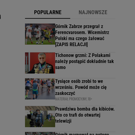
POPULARNE
NAJNOWSZE
d
Górnik Zabrze przegrał z
Ferencvarosem. Wicemistrz
Polski ma czego żałować
[ZAPIS RELACJI]
Tichonow grzmi: Z Polakami
należy postąpić dokładnie tak
samo
Tysiące osób zrobi to we
wrześniu. Powód może cię
zaskoczyć
MATERIAŁ PROMOCYJNY, 18+
Prawdziwa bomba dla kibiców.
Oto co trafi do otwartej
telewizji
Górnik marnował na potęgę.