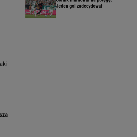
Jeden gol zadecydował
aki
o
sza