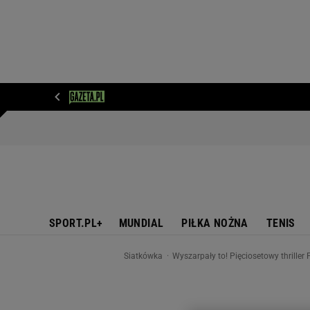
WIADOMOŚCI
NEXT
SPORT
PLOTEK
D
SPORT.PL+
MUNDIAL
PIŁKA NOŻNA
TENIS
Siatkówka
Wyszarpały to! Pięciosetowy thriller 