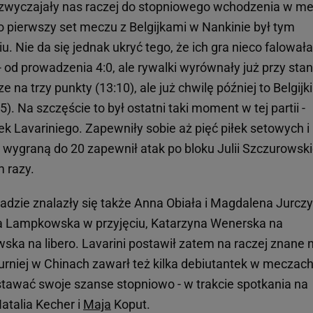
yzwyczajały nas raczej do stopniowego wchodzenia w me
o pierwszy set meczu z Belgijkami w Nankinie był tym
. Nie da się jednak ukryć tego, że ich gra nieco falowała
 od prowadzenia 4:0, ale rywalki wyrównały już przy stan
 na trzy punkty (13:10), ale już chwilę później to Belgijki
. Na szczęście to był ostatni taki moment w tej partii -
 Lavariniego. Zapewniły sobie aż pięć piłek setowych i
 wygraną do 20 zapewnił atak po bloku Julii Szczurowski
m razy.
dzie znalazły się także Anna Obiała i Magdalena Jurczy
a Lampkowska w przyjęciu, Katarzyna Wenerska na
wska na libero. Lavarini postawił zatem na raczej znane
urniej w Chinach zawarł też kilka debiutantek w meczach
tawać swoje szanse stopniowo - w trakcie spotkania na
Natalia Kecher i
Maja
Koput.