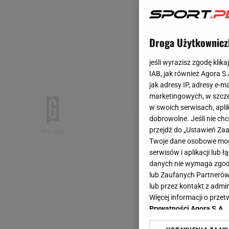
Droga Użytkownicz
jeśli wyrazisz zgodę klika
IAB, jak również Agora S
jak adresy IP, adresy e-m
marketingowych, w szcze
w swoich serwisach, aplik
dobrowolne. Jeśli nie ch
przejdź do „Ustawień Z
Twoje dane osobowe mogą
serwisów i aplikacji lub
danych nie wymaga zgody 
lub Zaufanych Partnerów
lub przez kontakt z admi
Więcej informacji o prz
Prywatności Agora S.A.