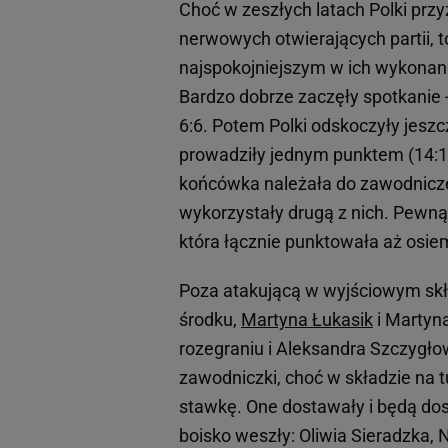
Choć w zeszłych latach Polki prz
nerwowych otwierających partii, t
najspokojniejszym w ich wykonaniu
Bardzo dobrze zaczęły spotkanie -
6:6. Potem Polki odskoczyły jeszcze
prowadziły jednym punktem (14:15)
końcówka należała do zawodniczek
wykorzystały drugą z nich. Pewną
która łącznie punktowała aż osie
Poza atakującą w wyjściowym skła
środku,
Martyna Łukasik
i Martyn
rozegraniu i Aleksandra Szczygło
zawodniczki, choć w składzie na t
stawkę. One dostawały i będą dos
boisko weszły: Oliwia Sieradzka, 