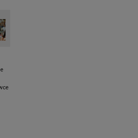
ne
ówce