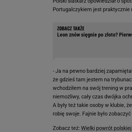
Polski siatkarz opowiedział o spot
Portugalczykiem jest praktycznie
Leon znów sięgnie po złoto? Pierwsz
- Ja na pewno bardziej zapamiętał
że gdzieś tam jestem na trybunac
wchodziłem na swój trening w pra
niemożliwy, cały czas dwójka ochr
A były też takie osoby w klubie, ż
robię swoje. Fajnie było zobaczyć
Zobacz też:
Wielki powrót polski