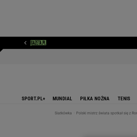
WIADOMOŚCI
NEXT
SPORT
PLOTEK
D
SPORT.PL+
MUNDIAL
PIŁKA NOŻNA
TENIS
Siatkówka
Polski mistrz świata spotkał się z R