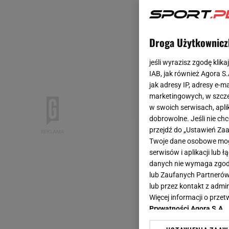
Droga Użytkownicz
jeśli wyrazisz zgodę klika
IAB, jak również Agora S
jak adresy IP, adresy e-m
marketingowych, w szcze
w swoich serwisach, aplik
dobrowolne. Jeśli nie ch
przejdź do „Ustawień Z
Twoje dane osobowe mogą
serwisów i aplikacji lub
danych nie wymaga zgody 
lub Zaufanych Partnerów
lub przez kontakt z admi
Więcej informacji o prz
Prywatności Agora S.A.