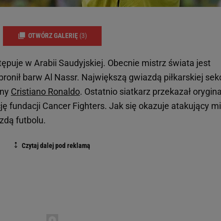
OTWÓRZ GALERIĘ
(3)
puje w Arabii Saudyjskiej. Obecnie mistrz świata jest
bronił barw Al Nassr. Największą gwiazdą piłkarskiej sekc
rny
Cristiano Ronaldo
. Ostatnio siatkarz przekazał orygin
ję fundacji Cancer Fighters. Jak się okazuje atakujący mi
zdą futbolu.