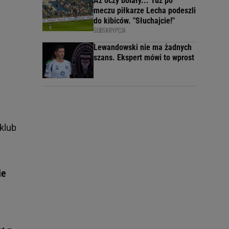
Aż oczy bolały... Tuż po
meczu piłkarze Lecha podeszli
do kibiców. "Słuchajcie!"
SUBSKRYPCJA
Lewandowski nie ma żadnych
szans. Ekspert mówi to wprost
klub
ie
.