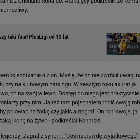
kaniu z Cristiano Ronaldo. Atakujący podkreślił, że kontak
 niemożliwy.
y taki finał PlusLigi od 13 lat
em to spotkanie niż on. Myślę, że on nie zwrócił uwagi na
h, czy na klubowym parkingu. W zeszłym roku akurat ja
wo, on na swój w lewo. Dostęp do niego jest praktycznie
oniarzy przy nim. Ja też tam pojechałem robić swoją rob
eby polować na fotkę czy jakiś autograf. On robi swoje, ja
 taką ikonę na żywo - podkreślał Konarski.
ej legendy! Zagrał z synem. "Coś naprawdę wyjątkowego"