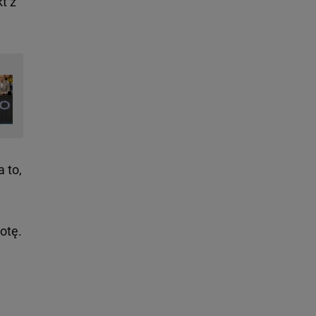
t z
 to,
otę.