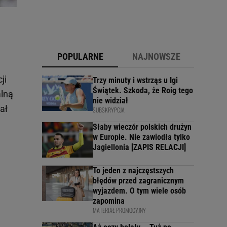
POPULARNE
NAJNOWSZE
ji
Trzy minuty i wstrząs u Igi
Świątek. Szkoda, że Roig tego
alną
nie widział
ał
SUBSKRYPCJA
Słaby wieczór polskich drużyn
w Europie. Nie zawiodła tylko
Jagiellonia [ZAPIS RELACJI]
To jeden z najczęstszych
błędów przed zagranicznym
wyjazdem. O tym wiele osób
zapomina
MATERIAŁ PROMOCYJNY