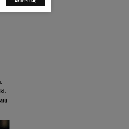
AKCEPTUJĘ
l sp. z o.o., jej
ić swoje preferencje
arzania danych poprzez
ych”. Zmiana ustawień
ach:
 celów identyfikacji.
omiar reklam i treści,
u.
ki.
atu