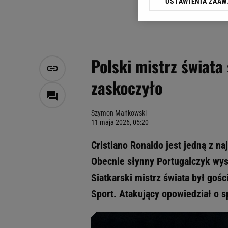
USTAWIENIA ZAA
Klikając „Akceptuję” wyra
Zaufanych Partnerów i A
dotyczące plików cookie,
odnośnik „Ustawienia pr
plików cookie możliwa je
Polski mistrz świata 
My, nasi Zaufani Partne
zaskoczyło
Użycie dokładnych danych
Przechowywanie informacji
badnie odbiorców i uleps
Szymon Mańkowski
11 maja 2026, 05:20
Cristiano Ronaldo jest jedną z n
Obecnie słynny Portugalczyk wyst
Siatkarski mistrz świata był go
Sport. Atakujący opowiedział o s