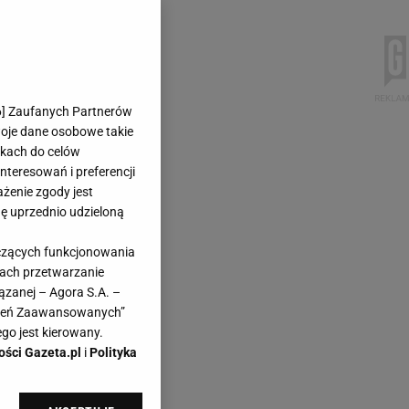
6
] Zaufanych Partnerów
woje dane osobowe takie
likach do celów
teresowań i preferencji
ażenie zgody jest
dę uprzednio udzieloną
yczących funkcjonowania
kach przetwarzanie
ązanej – Agora S.A. –
awień Zaawansowanych”
go jest kierowany.
ości Gazeta.pl
i
Polityka