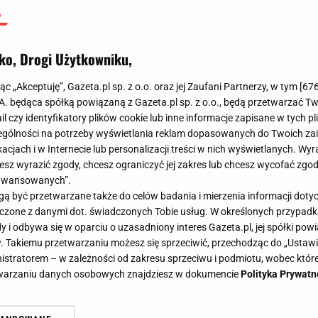
ko, Drogi Użytkowniku,
jąc „Akceptuję”, Gazeta.pl sp. z o.o. oraz jej Zaufani Partnerzy, w tym [
67
.A. będąca spółką powiązaną z Gazeta.pl sp. z o.o., będą przetwarzać T
ail czy identyfikatory plików cookie lub inne informacje zapisane w tych p
gólności na potrzeby wyświetlania reklam dopasowanych do Twoich zain
acjach i w Internecie lub personalizacji treści w nich wyświetlanych. Wyr
cesz wyrazić zgody, chcesz ograniczyć jej zakres lub chcesz wycofać zgo
aawansowanych”.
 być przetwarzane także do celów badania i mierzenia informacji dot
 łączone z danymi dot. świadczonych Tobie usług. W określonych przypad
i odbywa się w oparciu o uzasadniony interes Gazeta.pl, jej spółki powi
. Takiemu przetwarzaniu możesz się sprzeciwić, przechodząc do „Ust
nistratorem – w zależności od zakresu sprzeciwu i podmiotu, wobec które
etwarzaniu danych osobowych znajdziesz w dokumencie
Polityka Prywatn