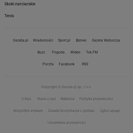
Skoki narciarskie
Tenis
Gazeta.pl
Wiadomości
Sport.pl
Biznes
Gazeta Wyborcza
Buzz
Pogoda
Wideo
Tok.FM
Poczta
Facebook
RSS
Copyright © Gazeta.pl sp. z o.o.
O Nas
Staże u nas
Reklama
Polityka prywatności
Wszystkie artykuły
Zasady korzystania z portalu
Zgłoś uwagi
Ustawienia prywatności