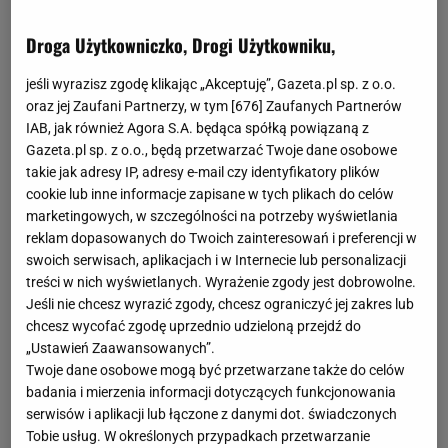
Droga Użytkowniczko, Drogi Użytkowniku,
jeśli wyrazisz zgodę klikając „Akceptuję”, Gazeta.pl sp. z o.o.
oraz jej Zaufani Partnerzy, w tym [
676
] Zaufanych Partnerów
IAB, jak również Agora S.A. będąca spółką powiązaną z
Gazeta.pl sp. z o.o., będą przetwarzać Twoje dane osobowe
takie jak adresy IP, adresy e-mail czy identyfikatory plików
cookie lub inne informacje zapisane w tych plikach do celów
marketingowych, w szczególności na potrzeby wyświetlania
reklam dopasowanych do Twoich zainteresowań i preferencji w
swoich serwisach, aplikacjach i w Internecie lub personalizacji
treści w nich wyświetlanych. Wyrażenie zgody jest dobrowolne.
Jeśli nie chcesz wyrazić zgody, chcesz ograniczyć jej zakres lub
chcesz wycofać zgodę uprzednio udzieloną przejdź do
„Ustawień Zaawansowanych”.
Twoje dane osobowe mogą być przetwarzane także do celów
badania i mierzenia informacji dotyczących funkcjonowania
serwisów i aplikacji lub łączone z danymi dot. świadczonych
Tobie usług. W określonych przypadkach przetwarzanie