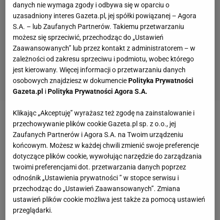
danych nie wymaga zgody i odbywa się w oparciu o
uzasadniony interes Gazeta.pl, jej spółki powiązanej – Agora
S.A. – lub Zaufanych Partnerów. Takiemu przetwarzaniu
możesz się sprzeciwić, przechodząc do „Ustawień
Zaawansowanych” lub przez kontakt z administratorem – w
zależności od zakresu sprzeciwu i podmiotu, wobec którego
jest kierowany. Więcej informacji o przetwarzaniu danych
osobowych znajdziesz w dokumencie
Polityka Prywatności
Gazeta.pl
i
Polityka Prywatności Agora S.A.
Klikając „Akceptuję” wyrażasz też zgodę na zainstalowanie i
Zobacz wideo
Mendy podbije Ekstraklasę?
przechowywanie plików cookie Gazeta.pl sp. z o.o., jej
Zaufanych Partnerów i Agora S.A. na Twoim urządzeniu
Rzeźniczak: Pytanie, czy będzie mu się w ogóle
końcowym. Możesz w każdej chwili zmienić swoje preferencje
chciało?
dotyczące plików cookie, wywołując narzędzie do zarządzania
twoimi preferencjami dot. przetwarzania danych poprzez
odnośnik „Ustawienia prywatności ” w stopce serwisu i
Mecz siatkówki Polska - Kanada. Kiedy i o której
przechodząc do „Ustawień Zaawansowanych”. Zmiana
godzinie grają polscy siatkarze?
ustawień plików cookie możliwa jest także za pomocą ustawień
przeglądarki.