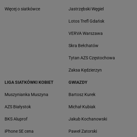
Więcej o siatkówce
Jastrzębski Węgiel
Lotos Trefl Gdańsk
VERVA Warszawa
Skra Bełchatów
Tytan AZS Częstochowa
Zaksa Kędzierzyn
LIGA SIATKÓWKI KOBIET
GWIAZDY
Muszynianka Muszyna
Bartosz Kurek
AZS Białystok
Michał Kubiak
BKS Aluprof
Jakub Kochanowski
iPhone SE cena
Paweł Zatorski