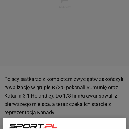
Polscy siatkarze z kompletem zwycięstw zakończyli
rywalizację w grupie B (3:0 pokonali Rumunię oraz
Katar, a 3:1 Holandię). Do 1/8 finału awansowali z
pierwszego miejsca, a teraz czeka ich starcie z
reprezentacją Kanady.