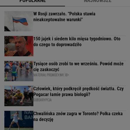
POPULARNE
NAJNOWSZE
W Rosji zawrzało. "Polska stawia
nieakceptowalne warunki"
150 jajek i siedem kilo mięsa tygodniowo. Oto
do czego to doprowadziło
Tysiące osób zrobi to we wrześniu. Powód może
cię zaskoczyć
MATERIAŁ PROMOCYJNY, 18+
Człowiek, który podkręcił prędkość światła. Czy
Pogacar łamie prawa biologii?
SUBSKRYPCJA
Chwalińska znów zagra w Toronto? Polka czeka
na decyzję