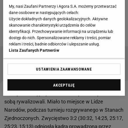
Jak w fazie grupowej radzili sobie rywale Polaków?
My, nasi Zaufani Partnerzy i Agora S.A. możemy przetwarzać
Zaczęli od pokonania 3:1 Libii, następnie sensacyjnie
dane osobowe w następujących celach:
ograli 3:0 Japończyków, a na koniec przegrali 0:3 z
Użycie dokładnych danych geolokalizacyjnych. Aktywne
Turcją, za którą ostatecznie zakończyli zmagania w
skanowanie charakterystyki urządzenia do celów
identyfikacji. Przechowywanie informacji na urządzeniu lub
grupie G.
dostęp do nich. Spersonalizowane reklamy i treści, pomiar
reklam i treści, badnie odbiorców i ulepszanie usług.
Lista Zaufanych Partnerów
Oto jak Polska stała się potęgą. "Żyjemy w
takich fajnych czasach"
SUBSKRYPCJA
USTAWIENIA ZAAWANSOWANE
AKCEPTUJĘ
Polscy i kanadyjscy siatkarze w tym roku już raz ze
sobą rywalizowali. Miało to miejsce w Lidze
Narodów, podczas turnieju rozgrywanego w Stanach
Zjednoczonych. Zwycięstwo 3:2 (30:32, 14:25, 25:17,
25:23, 15:13) odniosła kadra prowadzona przez