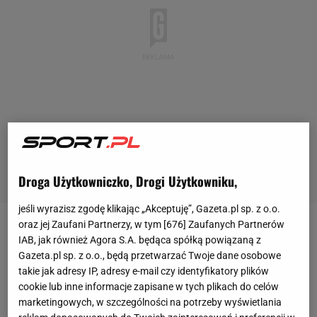
Droga Użytkowniczko, Drogi Użytkowniku,
jeśli wyrazisz zgodę klikając „Akceptuję”, Gazeta.pl sp. z o.o.
oraz jej Zaufani Partnerzy, w tym [
676
] Zaufanych Partnerów
Zgodnie z postanowieniem
sądu
, każda osoba,
IAB, jak również Agora S.A. będąca spółką powiązaną z
której uzasadniony interes mógłby sprzeciwić się
Gazeta.pl sp. z o.o., będą przetwarzać Twoje dane osobowe
takie jak adresy IP, adresy e-mail czy identyfikatory plików
rozwiązaniu podmiotu bez postępowania
cookie lub inne informacje zapisane w tych plikach do celów
likwidacyjnego i jego wykreśleniu z rejestru, w
marketingowych, w szczególności na potrzeby wyświetlania
terminie trzech miesięcy od dnia ogłoszenia ma