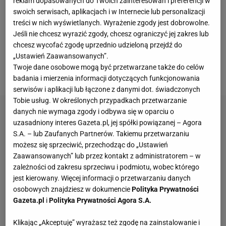
reklam dopasowanych do Twoich zainteresowań i preferencji w
swoich serwisach, aplikacjach i w Internecie lub personalizacji
prawo wnieść sprzeciw. To ostatnia szansa na
treści w nich wyświetlanych. Wyrażenie zgody jest dobrowolne.
zatrzymanie procesu, który może doprowadzić do
Jeśli nie chcesz wyrazić zgody, chcesz ograniczyć jej zakres lub
definitywnego końca działalności spółki bez
chcesz wycofać zgodę uprzednio udzieloną przejdź do
„Ustawień Zaawansowanych”.
jakiejkolwiek procedury likwidacyjnej i rozliczenia
Twoje dane osobowe mogą być przetwarzane także do celów
majątku.
badania i mierzenia informacji dotyczących funkcjonowania
serwisów i aplikacji lub łączone z danymi dot. świadczonych
Tobie usług. W określonych przypadkach przetwarzanie
danych nie wymaga zgody i odbywa się w oparciu o
uzasadniony interes Gazeta.pl, jej spółki powiązanej – Agora
S.A. – lub Zaufanych Partnerów. Takiemu przetwarzaniu
możesz się sprzeciwić, przechodząc do „Ustawień
Zaawansowanych” lub przez kontakt z administratorem – w
zależności od zakresu sprzeciwu i podmiotu, wobec którego
jest kierowany. Więcej informacji o przetwarzaniu danych
osobowych znajdziesz w dokumencie
Polityka Prywatności
Gazeta.pl
i
Polityka Prywatności Agora S.A.
Klikając „Akceptuję” wyrażasz też zgodę na zainstalowanie i