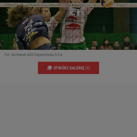
Fot. Archiwum AZS Częstochowa S.S.A
OTWÓRZ GALERIĘ
(3)