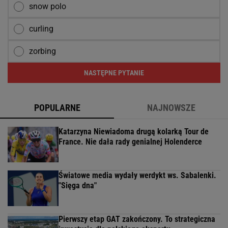
snow polo
curling
zorbing
NASTĘPNE PYTANIE
POPULARNE
NAJNOWSZE
Katarzyna Niewiadoma drugą kolarką Tour de
France. Nie dała rady genialnej Holenderce
Światowe media wydały werdykt ws. Sabalenki.
"Sięga dna"
Pierwszy etap GAT zakończony. To strategiczna