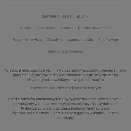
Copyright © Gazeta.pl sp. z o.o.
O Nas
Staże u nas
Reklama
Polityka prywatności
Wszystkie artykuły
Zasady korzystania z portalu
Zgłoś uwagi
Ustawienia prywatności
Właściciel niniejszego serwisu nie wyraża zgody na zwielokrotnianie ani inne
korzystanie z utworów rozpowszechnionych w tym serwisie, w celu
eksploracji tekstów i danych. Więcej informacji w
zastrzeżeniu dot. eksploracji tekstów i danych
Treści z
serwisów internetowych Grupy Wyborcza.pl
oraz serwisu tokfm.pl
prezentujemy w ramach komercyjnej współpracy z ich wydawcami:
Wyborcza sp. z o.o. oraz Grupą Radiową Agory sp. z o.o.
Wybrane treści z serwisu Sport.pl są dostępne po wykupieniu płatnej
subskrypcji