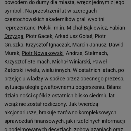
powodem do dumy dla miasta, wręcz jednym z jego
symboli. Na przestrzeni lat w szeregach
częstochowskich akademików grali wybitni
reprezentanci Polski, m.in. Michał Bąkiewicz,
Fabian
Drzyzga
, Piotr Gacek, Arkadiusz Gołaś, Piotr
Gruszka, Krzysztof Ignaczak, Marcin Janusz, Dawid
Murek,
Piotr Nowakowski
, Andrzej Stelmach,
Krzysztof Stelmach, Michał Winiarski, Paweł
Zatorski i wielu, wielu innych. W ostatnich latach, po
przejęciu władzy w spółce przez obecnego prezesa,
sytuacja uległa gwałtownemu pogorszeniu. Bilans
działalności spółki z ostatnich blisko siedmiu lat
wciąż nie został rozliczony. Jak twierdzą
akcjonariusze, brakuje zarówno kompleksowych
sprawozdań finansowych, jak i rzetelnych informacji
o podejmowanych decyzjach, zobowiązaniach oraz