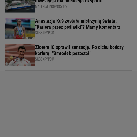
inwestycja dla polskiego eksportu
MATERIAŁ PROMOCYJNY
Anastazja Kuś została mistrzynią świata.
"Kariera przez pośladki"? Mamy komentarz
SUBSKRYPCJA
Złotem IO sprawił sensację. Po cichu kończy
karierę. "Smrodek pozostał"
SUBSKRYPCJA