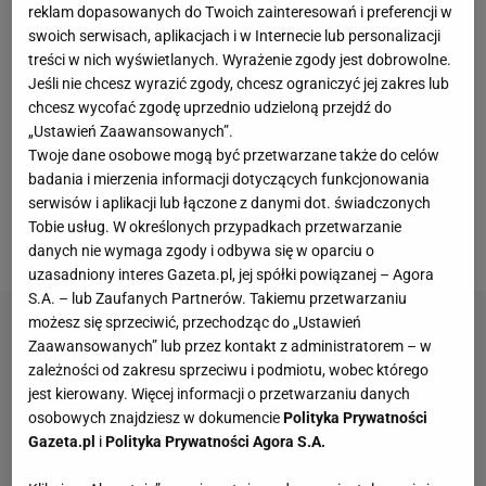
reklam dopasowanych do Twoich zainteresowań i preferencji w
kluczowa okazała się dla nich znakomita postawa
swoich serwisach, aplikacjach i w Internecie lub personalizacji
MVP Antoine'a Brizarda oraz ciągnącego atak
treści w nich wyświetlanych. Wyrażenie zgody jest dobrowolne.
zespołu Jeana Patry'ego. Ta dwójka nie była jednak
Jeśli nie chcesz wyrazić zgody, chcesz ograniczyć jej zakres lub
chcesz wycofać zgodę uprzednio udzieloną przejdź do
w tym tygodniu do dyspozycji trenera Andrei
„Ustawień Zaawansowanych”.
Gianiego, bo dostała wolne. Tylko że Trójkolorowi
Twoje dane osobowe mogą być przetwarzane także do celów
dawali radę również w rezerwowym
składzie
badania i mierzenia informacji dotyczących funkcjonowania
serwisów i aplikacji lub łączone z danymi dot. świadczonych
- dopiero co grali Włochów oraz Kanadyjczyków
Tobie usług. W określonych przypadkach przetwarzanie
(którzy notabane wygrali z Niemcami).
danych nie wymaga zgody i odbywa się w oparciu o
uzasadniony interes Gazeta.pl, jej spółki powiązanej – Agora
S.A. – lub Zaufanych Partnerów. Takiemu przetwarzaniu
możesz się sprzeciwić, przechodząc do „Ustawień
Zaawansowanych” lub przez kontakt z administratorem – w
zależności od zakresu sprzeciwu i podmiotu, wobec którego
jest kierowany. Więcej informacji o przetwarzaniu danych
osobowych znajdziesz w dokumencie
Polityka Prywatności
Gazeta.pl
i
Polityka Prywatności Agora S.A.