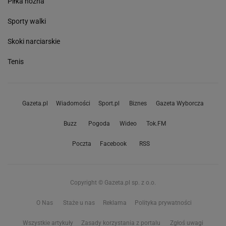
Piłka nożna
Sporty walki
Skoki narciarskie
Tenis
Gazeta.pl
Wiadomości
Sport.pl
Biznes
Gazeta Wyborcza
Buzz
Pogoda
Wideo
Tok.FM
Poczta
Facebook
RSS
Copyright © Gazeta.pl sp. z o.o.
O Nas
Staże u nas
Reklama
Polityka prywatności
Wszystkie artykuły
Zasady korzystania z portalu
Zgłoś uwagi