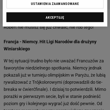
USTAWIENIA ZAAWANSOWANE
AKCEPTUJĘ
Zobacz wideo
Kosecki ostro o Lewandowskim:
Robert nie musisz się już chwalić, nie rób tego!
Francja - Niemcy. Hit Ligi Narodów dla drużyny
Winiarskiego
W tej sytuacji trudno było nie uważać Francuzów za
faworytów niedzielnego spotkania. Niemcy jednak
pokazali już w turnieju olimpijskim w Paryżu, że lubią
rywalizować z Trójkolorowymi (doprowadzili do tie-
breaka w ćwierćfinale). I dzisiaj to potwierdzili. Mimo
porażki w pierwszym secie, byli w stanie podnieść
poziom gry i kolejnego wygrać już dość pewnie. Od