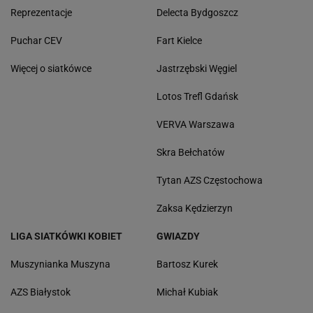
Reprezentacje
Delecta Bydgoszcz
Puchar CEV
Fart Kielce
Więcej o siatkówce
Jastrzębski Węgiel
Lotos Trefl Gdańsk
VERVA Warszawa
Skra Bełchatów
Tytan AZS Częstochowa
Zaksa Kędzierzyn
LIGA SIATKÓWKI KOBIET
GWIAZDY
Muszynianka Muszyna
Bartosz Kurek
AZS Białystok
Michał Kubiak