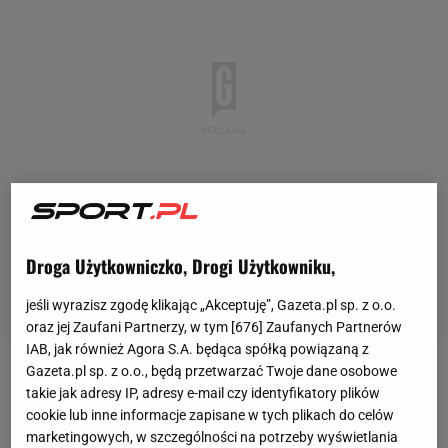
Droga Użytkowniczko, Drogi Użytkowniku,
jeśli wyrazisz zgodę klikając „Akceptuję”, Gazeta.pl sp. z o.o.
oraz jej Zaufani Partnerzy, w tym [
676
] Zaufanych Partnerów
IAB, jak również Agora S.A. będąca spółką powiązaną z
Gazeta.pl sp. z o.o., będą przetwarzać Twoje dane osobowe
Francuzi są nie tylko aktualnymi mistrzami
takie jak adresy IP, adresy e-mail czy identyfikatory plików
olimpijskimi, ale obrońcami tytułu w Lidze Narodów.
cookie lub inne informacje zapisane w tych plikach do celów
marketingowych, w szczególności na potrzeby wyświetlania
Rok temu w decydującej fazie tego turnieju