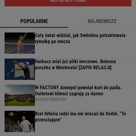
NASTĘPNE PYTANIE
POPULARNE
NAJNOWSZE
Cały świat widział, jak Switolina potraktowała
rywalkę po meczu
Hurkacz miał już piłki meczowe. Bolesna
porażka w Montrealu! [ZAPIS RELACJI]
W FACTORY Annopol powstał kort do padla.
Outletowi klienci zagrają za darmo
MATERIAŁ PROMOCYJNY
Brat Grbicia radzi mu nie wracać do Serbii. "To
przerażające"