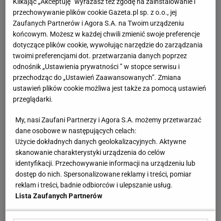
Klikając „Akceptuję” wyrażasz też zgodę na zainstalowanie i
Oczywiście, w meczu z 14. drużyną światowego
przechowywanie plików cookie Gazeta.pl sp. z o.o., jej
rankingu Polki, które zajmują czwartą pozycję w tym
Zaufanych Partnerów i Agora S.A. na Twoim urządzeniu
zestawieniu, były zdecydowanymi faworytkami. Gdy
końcowym. Możesz w każdej chwili zmienić swoje preferencje
dotyczące plików cookie, wywołując narzędzie do zarządzania
ostatnim razem grały z Belgijkami, na
twoimi preferencjami dot. przetwarzania danych poprzez
mistrzostwach Europy w 2023 roku, wygrały dość
odnośnik „Ustawienia prywatności ” w stopce serwisu i
pewnie w trzech setach, choć rywalki starały się
przechodząc do „Ustawień Zaawansowanych”. Zmiana
ustawień plików cookie możliwa jest także za pomocą ustawień
napsuć im krwi. Z Belgią nie grało nam się najłatwiej
przeglądarki.
w poprzednich latach, czego przykładem mógł być
choćby ostatni
mecz
z Polkami w Lidze Narodów
My, nasi Zaufani Partnerzy i Agora S.A. możemy przetwarzać
dane osobowe w następujących celach:
sprzed trzech lat -
przegrany przez drużynę Stefano
Użycie dokładnych danych geolokalizacyjnych. Aktywne
Lavariniego po tie-breaku na własne życzenie
.
skanowanie charakterystyki urządzenia do celów
identyfikacji. Przechowywanie informacji na urządzeniu lub
Teraz na boisku oglądamy już jednak zupełnie inne
dostęp do nich. Spersonalizowane reklamy i treści, pomiar
reklam i treści, badnie odbiorców i ulepszanie usług.
Polki. I one są o klasę lepsze od Belgijek.
Lista Zaufanych Partnerów
Udowadniały to od samego początku spotkania w
Pekinie. Zaczęły je w dość eksperymentalnym