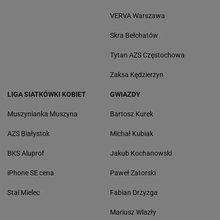
VERVA Warszawa
Skra Bełchatów
Tytan AZS Częstochowa
Zaksa Kędzierzyn
LIGA SIATKÓWKI KOBIET
GWIAZDY
Muszynianka Muszyna
Bartosz Kurek
AZS Białystok
Michał Kubiak
BKS Aluprof
Jakub Kochanowski
iPhone SE cena
Paweł Zatorski
Stal Mielec
Fabian Drzyzga
Mariusz Wlazły