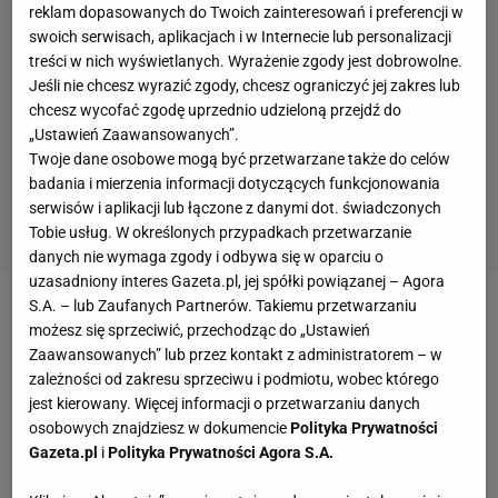
reklam dopasowanych do Twoich zainteresowań i preferencji w
swoich serwisach, aplikacjach i w Internecie lub personalizacji
treści w nich wyświetlanych. Wyrażenie zgody jest dobrowolne.
Jeśli nie chcesz wyrazić zgody, chcesz ograniczyć jej zakres lub
chcesz wycofać zgodę uprzednio udzieloną przejdź do
„Ustawień Zaawansowanych”.
Twoje dane osobowe mogą być przetwarzane także do celów
badania i mierzenia informacji dotyczących funkcjonowania
serwisów i aplikacji lub łączone z danymi dot. świadczonych
Tobie usług. W określonych przypadkach przetwarzanie
danych nie wymaga zgody i odbywa się w oparciu o
uzasadniony interes Gazeta.pl, jej spółki powiązanej – Agora
S.A. – lub Zaufanych Partnerów. Takiemu przetwarzaniu
Zobacz wideo
Tak kibice reprezentacji Polski
możesz się sprzeciwić, przechodząc do „Ustawień
żegnają Kamila Grosickiego i oceniają decyzję
Zaawansowanych” lub przez kontakt z administratorem – w
zależności od zakresu sprzeciwu i podmiotu, wobec którego
Lewandowskiego
jest kierowany. Więcej informacji o przetwarzaniu danych
osobowych znajdziesz w dokumencie
Polityka Prywatności
Tak Polki zareagowały na pierwszą porażkę. 25:11
Gazeta.pl
i
Polityka Prywatności Agora S.A.