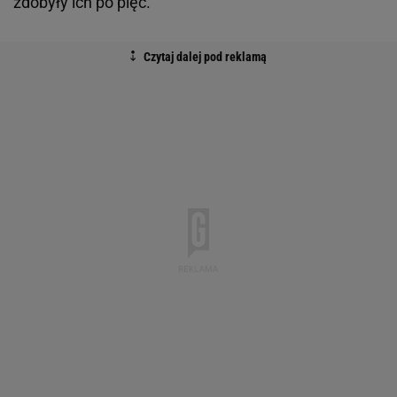
zdobyły ich po pięć.