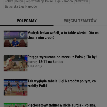
Polska
Belgia
Reprezentacja Polski
Liga Narodów
Siatkówka
Siatkarska Liga Narodów
POLECAMY
WIĘCEJ TEMATÓW
Mudryk ledwo wrócił, a tu takie wieści. Oto co
chcą z nim zrobić
Potęga wyrzucona po meczu z Polską! To był
horror, 15:11 na koniec
SUBSKRYPCJA
Tak wygląda tabela Ligi Narodów po tym, co
zrobiły Polki
Pięciosetowy thriller w hicie Turcja - Polska.