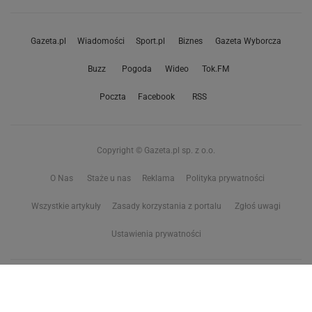
Gazeta.pl
Wiadomości
Sport.pl
Biznes
Gazeta Wyborcza
Buzz
Pogoda
Wideo
Tok.FM
Poczta
Facebook
RSS
Copyright © Gazeta.pl sp. z o.o.
O Nas
Staże u nas
Reklama
Polityka prywatności
Wszystkie artykuły
Zasady korzystania z portalu
Zgłoś uwagi
Ustawienia prywatności
Właściciel niniejszego serwisu nie wyraża zgody na zwielokrotnianie ani inne
korzystanie z utworów rozpowszechnionych w tym serwisie, w celu
eksploracji tekstów i danych. Więcej informacji w