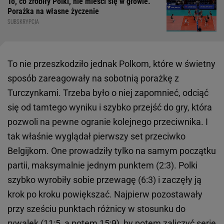
To, co zrobiły Polki, nie mieści się w głowie.
Porażka na własne życzenie
SUBSKRYPCJA
To nie przeszkodziło jednak Polkom, które w świetny
sposób zareagowały na sobotnią porażkę z
Turczynkami. Trzeba było o niej zapomnieć, odciąć
się od tamtego wyniku i szybko przejść do gry, która
pozwoli na pewne ogranie kolejnego przeciwnika. I
tak właśnie wyglądał pierwszy set przeciwko
Belgijkom. One prowadziły tylko na samym początku
partii, maksymalnie jednym punktem (2:3). Polki
szybko wyrobiły sobie przewagę (6:3) i zaczęły ją
krok po kroku powiększać. Najpierw pozostawały
przy sześciu punktach różnicy w stosunku do
rywalek (11:5, a potem 15:9), by potem zaliczyć serię