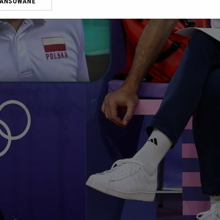
WANSOWANE
żasz też zgodę na zainstalowanie i przechowywanie plików cookie Gazeta.p
gora S.A. na Twoim urządzeniu końcowym. Możesz w każdej chwili zmien
 wywołując narzędzie do zarządzania twoimi preferencjami dot. przetw
ywatności ” w stopce serwisu i przechodząc do „Ustawień Zaawansowan
st także za pomocą ustawień przeglądarki.
rzy i Agora S.A. możemy przetwarzać dane osobowe w następujących cel
 geolokalizacyjnych. Aktywne skanowanie charakterystyki urządzenia do
 na urządzeniu lub dostęp do nich. Spersonalizowane reklamy i treści, p
zanie usług.
Lista Zaufanych Partnerów