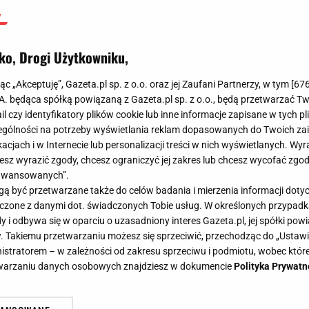
bawełnę
ko, Drogi Użytkowniku,
Agnieszka Niedziałek
28 kwietnia 2025, 06:12
jąc „Akceptuję”, Gazeta.pl sp. z o.o. oraz jej Zaufani Partnerzy, w tym [
67
.A. będąca spółką powiązaną z Gazeta.pl sp. z o.o., będą przetwarzać T
ail czy identyfikatory plików cookie lub inne informacje zapisane w tych p
gólności na potrzeby wyświetlania reklam dopasowanych do Twoich zain
acjach i w Internecie lub personalizacji treści w nich wyświetlanych. Wyr
cesz wyrazić zgody, chcesz ograniczyć jej zakres lub chcesz wycofać zgo
aawansowanych”.
 być przetwarzane także do celów badania i mierzenia informacji dot
 łączone z danymi dot. świadczonych Tobie usług. W określonych przypad
i odbywa się w oparciu o uzasadniony interes Gazeta.pl, jej spółki powi
. Takiemu przetwarzaniu możesz się sprzeciwić, przechodząc do „Ust
nistratorem – w zależności od zakresu sprzeciwu i podmiotu, wobec które
etwarzaniu danych osobowych znajdziesz w dokumencie
Polityka Prywatn