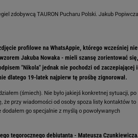
giel zdobywcą TAURON Pucharu Polski. Jakub Popiwcza
zdjęcie profilowe na WhatsAppie, którego wcześniej nie
- wzorem Jakuba Nowaka - mieli szansę zorientować się,
dpisem "Nikola" jednak nie pochodzi od zaczepiającej 
ie dlatego 19-latek najpierw tę prośbę zignorował.
iałem (śmiech). Nie było jakiejś konkretnej sytuacji, po
, że przy wiadomości od osoby spoza listy kontaktów to
e dodałem go specjalnie z myślą o powoływanych
nnego tegorocznego debiutanta - Mateusza Czunkiewicza