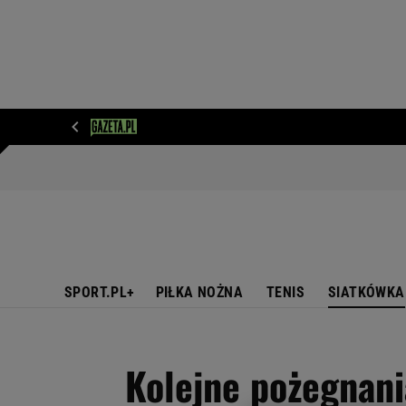
WIADOMOŚCI
NEXT
SPORT
PLOTEK
D
SPORT.PL+
PIŁKA NOŻNA
TENIS
SIATKÓWKA
Kolejne pożegnani