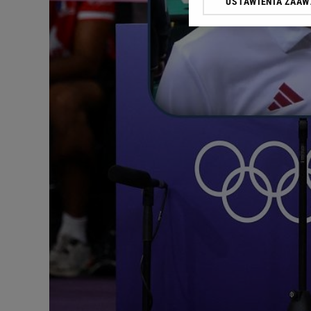
USTAWIENIA ZAA
Klikając „Akceptuję” wyra
Zaufanych Partnerów i A
dotyczące plików cookie,
odnośnik „Ustawienia pr
plików cookie możliwa je
My, nasi Zaufani Partne
Użycie dokładnych danych
Przechowywanie informacji
badnie odbiorców i uleps