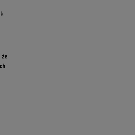
k:
 że
ich
.