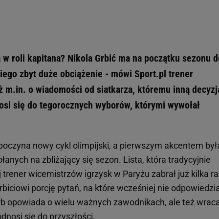
 w roli kapitana? Nikola Grbić ma na początku sezonu d
niego zbyt duże obciążenie - mówi Sport.pl trener
ż m.in. o wiadomości od siatkarza, któremu inną decyzj
nosi się do tegorocznych wyborów, którymi wywołał
zpoczyna nowy cykl olimpijski, a pierwszym akcentem był
anych na zbliżający się sezon. Lista, która tradycyjnie
 trener wicemistrzów igrzysk w Paryżu zabrał już kilka r
rbiciowi porcję pytań, na które wcześniej nie odpowiedzia
rb opowiada o wielu ważnych zawodnikach, ale też wrac
nosi się do przyszłości.