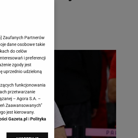
6
] Zaufanych Partnerów
woje dane osobowe takie
likach do celów
teresowań i preferencji
ażenie zgody jest
dę uprzednio udzieloną
yczących funkcjonowania
kach przetwarzanie
ązanej – Agora S.A. –
awień Zaawansowanych”
go jest kierowany.
ości Gazeta.pl
i
Polityka