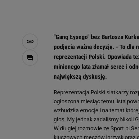
"Gang Łysego" bez Bartosza Kurka
podjęcia ważną decyzję. - To dla 
reprezentacji Polski. Opowiada te
minionego lata złamał serce i od
największą dyskusję.
Reprezentacja Polski siatkarzy ro
ogłoszona miesiąc temu lista powoł
wzbudziła emocje i na temat której
głos. My jednak zadaliśmy Nikoli G
W długiej rozmowie ze Sport.pl Se
kluczowych meczów igrzysk oraz od