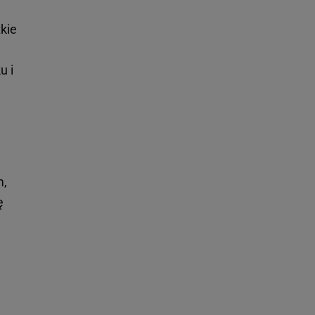
kie
u i
m,
ę