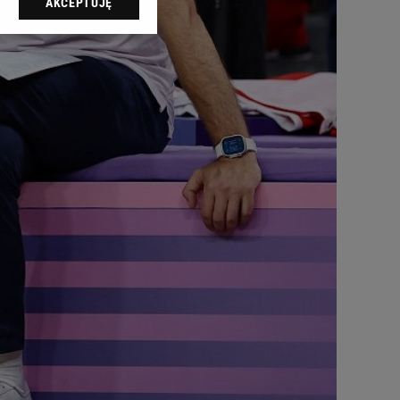
AKCEPTUJĘ
l sp. z o.o., jej
ić swoje preferencje
arzania danych poprzez
ych”. Zmiana ustawień
ach:
 celów identyfikacji.
omiar reklam i treści,