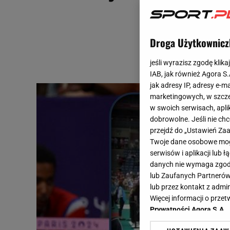
Droga Użytkownicz
jeśli wyrazisz zgodę klika
IAB, jak również Agora S
jak adresy IP, adresy e-m
marketingowych, w szcze
w swoich serwisach, aplik
dobrowolne. Jeśli nie ch
przejdź do „Ustawień Z
Twoje dane osobowe mogą
serwisów i aplikacji lub
danych nie wymaga zgody 
lub Zaufanych Partnerów
lub przez kontakt z admi
Więcej informacji o prz
Prywatności Agora S.A.