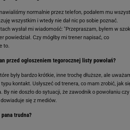
awialiśmy normalnie przez telefon, podałem mu wszyst
zuję wszystkim i wtedy nie dał nic po sobie poznać.
nutach wysłał mi wiadomość: "Przepraszam, byłem w szok
er powiedział. Czy mógłby mi trener napisać, co
 to.
an przed ogłoszeniem tegorocznej listy powołań?
óre były bardzo krótkie, inne trochę dłuższe, ale uważa
typu kontakt. Usłyszeć od trenera, co mam zrobić, jak si
. By nie doszło do sytuacji, że zawodnik o powołaniu czy
 dowiaduje się z mediów.
a pana trudna?