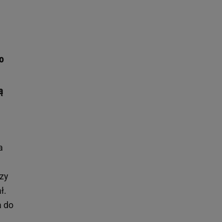
o
ą
a
azy
ł.
a do