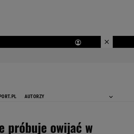
PORT.PL
AUTORZY
e próbuje owijać w