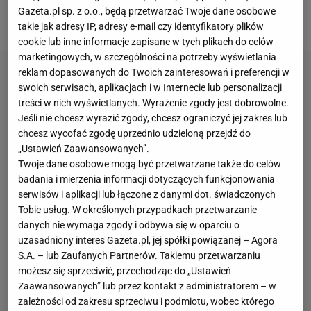
wydarzeniem upamiętniającym legendarnego
Gazeta.pl sp. z o.o., będą przetwarzać Twoje dane osobowe
trenera
polskich
siatkarzy.
takie jak adresy IP, adresy e-mail czy identyfikatory plików
cookie lub inne informacje zapisane w tych plikach do celów
marketingowych, w szczególności na potrzeby wyświetlania
reklam dopasowanych do Twoich zainteresowań i preferencji w
swoich serwisach, aplikacjach i w Internecie lub personalizacji
treści w nich wyświetlanych. Wyrażenie zgody jest dobrowolne.
Jeśli nie chcesz wyrazić zgody, chcesz ograniczyć jej zakres lub
chcesz wycofać zgodę uprzednio udzieloną przejdź do
„Ustawień Zaawansowanych”.
Twoje dane osobowe mogą być przetwarzane także do celów
badania i mierzenia informacji dotyczących funkcjonowania
serwisów i aplikacji lub łączone z danymi dot. świadczonych
Tobie usług. W określonych przypadkach przetwarzanie
danych nie wymaga zgody i odbywa się w oparciu o
uzasadniony interes Gazeta.pl, jej spółki powiązanej – Agora
S.A. – lub Zaufanych Partnerów. Takiemu przetwarzaniu
możesz się sprzeciwić, przechodząc do „Ustawień
Zaawansowanych” lub przez kontakt z administratorem – w
zależności od zakresu sprzeciwu i podmiotu, wobec którego