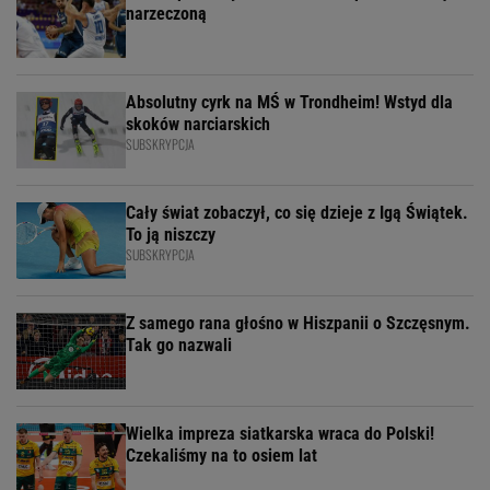
narzeczoną
Absolutny cyrk na MŚ w Trondheim! Wstyd dla
skoków narciarskich
SUBSKRYPCJA
Cały świat zobaczył, co się dzieje z Igą Świątek.
To ją niszczy
SUBSKRYPCJA
Z samego rana głośno w Hiszpanii o Szczęsnym.
Tak go nazwali
Wielka impreza siatkarska wraca do Polski!
Czekaliśmy na to osiem lat