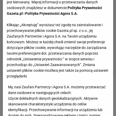
jest kierowany. Więcej informacji o przetwarzaniu danych
osobowych znajdziesz w dokumencie
Polityka Prywatności
Gazeta.pl
i
Polityka Prywatności Agora S.A.
Klikając „Akceptuję” wyrażasz też zgodę na zainstalowanie i
przechowywanie plików cookie Gazeta.pl sp. z o.o., jej
Zaufanych Partnerów i Agora S.A. na Twoim urządzeniu
końcowym. Możesz w każdej chwili zmienić swoje preferencje
dotyczące plików cookie, wywołując narzędzie do zarządzania
twoimi preferencjami dot. przetwarzania danych poprzez
odnośnik „Ustawienia prywatności ” w stopce serwisu i
przechodząc do „Ustawień Zaawansowanych”. Zmiana
ustawień plików cookie możliwa jest także za pomocą ustawień
przeglądarki.
Zobacz wideo
Oto prawda o siatkarskiej
My, nasi Zaufani Partnerzy i Agora S.A. możemy przetwarzać
dane osobowe w następujących celach:
reprezentacji Polski w 2024 roku
Użycie dokładnych danych geolokalizacyjnych. Aktywne
skanowanie charakterystyki urządzenia do celów
Poznaliśmy uczestnika Memoriału Wagnera
identyfikacji. Przechowywanie informacji na urządzeniu lub
dostęp do nich. Spersonalizowane reklamy i treści, pomiar