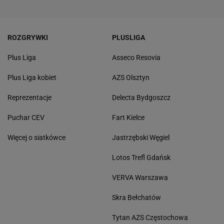
ROZGRYWKI
PLUSLIGA
Plus Liga
Asseco Resovia
Plus Liga kobiet
AZS Olsztyn
Reprezentacje
Delecta Bydgoszcz
Puchar CEV
Fart Kielce
Więcej o siatkówce
Jastrzębski Węgiel
Lotos Trefl Gdańsk
VERVA Warszawa
Skra Bełchatów
Tytan AZS Częstochowa