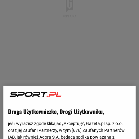
Choć do startu siatkarskiego sezonu
reprezentacyjnego pozostało jeszcze trochę czasu,
Droga Użytkowniczko, Drogi Użytkowniku,
już poznajemy kolejne szczegóły dotyczące
wydarzenia zaplanowanego w terminie 29-31
jeśli wyrazisz zgodę klikając „Akceptuję”, Gazeta.pl sp. z o.o.
sierpnia 2025. Tegoroczna edycja będzie 22.
oraz jej Zaufani Partnerzy, w tym [
676
] Zaufanych Partnerów
IAB, jak również Agora S.A. będąca spółką powiązaną z