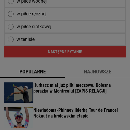
w piłce wodnej
w piłce ręcznej
w piłce siatkowej
w tenisie
NASTĘPNE PYTANIE
POPULARNE
NAJNOWSZE
Hurkacz miał już piłki meczowe. Bolesna
porażka w Montrealu! [ZAPIS RELACJI]
Niewiadoma-Phinney liderką Tour de France!
Nokaut na królewskim etapie