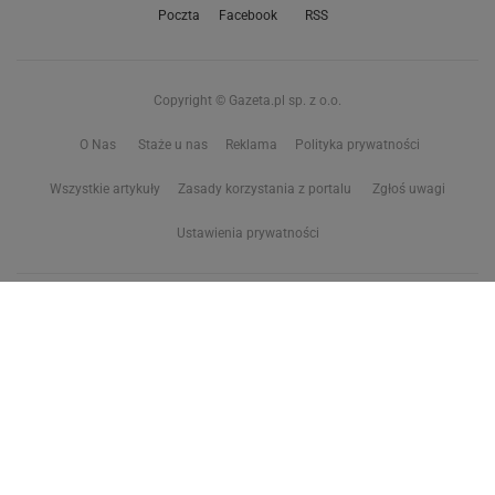
Poczta
Facebook
RSS
Copyright © Gazeta.pl sp. z o.o.
O Nas
Staże u nas
Reklama
Polityka prywatności
Wszystkie artykuły
Zasady korzystania z portalu
Zgłoś uwagi
Ustawienia prywatności
Właściciel niniejszego serwisu nie wyraża zgody na zwielokrotnianie ani inne
korzystanie z utworów rozpowszechnionych w tym serwisie, w celu
eksploracji tekstów i danych. Więcej informacji w
zastrzeżeniu dot. eksploracji tekstów i danych
Treści z
serwisów internetowych Grupy Wyborcza.pl
oraz serwisu tokfm.pl
prezentujemy w ramach komercyjnej współpracy z ich wydawcami:
Wyborcza sp. z o.o. oraz Grupą Radiową Agory sp. z o.o.
Wybrane treści z serwisu Sport.pl są dostępne po wykupieniu płatnej
subskrypcji