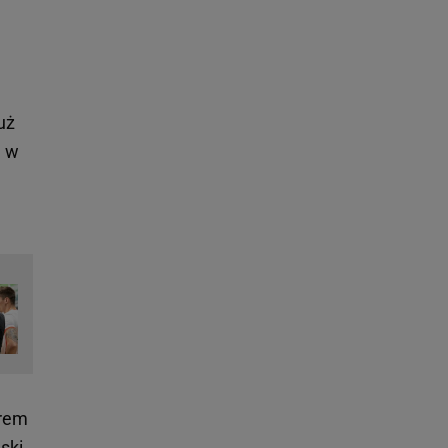
uż
e w
erem
ski,