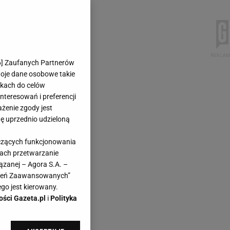
6
] Zaufanych Partnerów
woje dane osobowe takie
likach do celów
teresowań i preferencji
ażenie zgody jest
dę uprzednio udzieloną
yczących funkcjonowania
kach przetwarzanie
ązanej – Agora S.A. –
awień Zaawansowanych”
go jest kierowany.
ości Gazeta.pl
i
Polityka