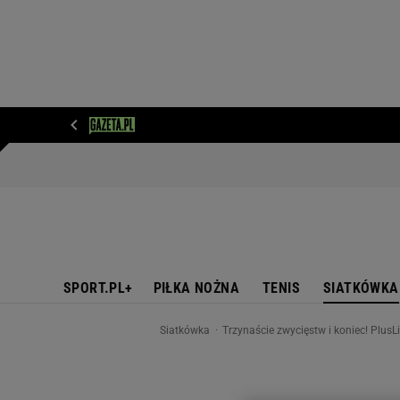
WIADOMOŚCI
NEXT
SPORT
PLOTEK
D
SPORT.PL+
PIŁKA NOŻNA
TENIS
SIATKÓWKA
Siatkówka
Trzynaście zwycięstw i koniec! Plus