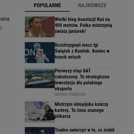
POPULARNE
NAJNOWSZE
bana
Wielki bieg Anastazji Kuś na
400 metrów. Polka mistrzynią
c
świata juniorek!
Rozstrzygnęli mecz Igi
Świątek z Kostiuk. Koniec w
trzech setach
Pierwszy etap GAT
zakończony. To strategiczna
inwestycja dla polskiego
eksportu
MATERIAŁ PROMOCYJNY
Mistrzyni olimpijska kończy
karierę. To żona znanego
piłkarza
Trudno uwierzyć w to, co zrobił