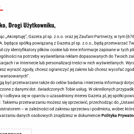
ko, Drogi Użytkowniku,
jąc „Akceptuję”, Gazeta.pl sp. z o.o. oraz jej Zaufani Partnerzy, w tym [
67
.A. będąca spółką powiązaną z Gazeta.pl sp. z o.o., będą przetwarzać T
ail czy identyfikatory plików cookie lub inne informacje zapisane w tych p
gólności na potrzeby wyświetlania reklam dopasowanych do Twoich zain
acjach i w Internecie lub personalizacji treści w nich wyświetlanych. Wyr
cesz wyrazić zgody, chcesz ograniczyć jej zakres lub chcesz wycofać zgo
aawansowanych”.
 być przetwarzane także do celów badania i mierzenia informacji dot
 łączone z danymi dot. świadczonych Tobie usług. W określonych przypad
i odbywa się w oparciu o uzasadniony interes Gazeta.pl, jej spółki powi
. Takiemu przetwarzaniu możesz się sprzeciwić, przechodząc do „Ust
nistratorem – w zależności od zakresu sprzeciwu i podmiotu, wobec które
etwarzaniu danych osobowych znajdziesz w dokumencie
Polityka Prywatn