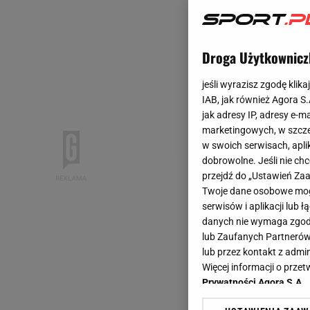
Droga Użytkownicz
jeśli wyrazisz zgodę klika
IAB, jak również Agora S
jak adresy IP, adresy e-m
marketingowych, w szcze
w swoich serwisach, aplik
dobrowolne. Jeśli nie ch
przejdź do „Ustawień Z
Twoje dane osobowe mogą
serwisów i aplikacji lub
danych nie wymaga zgody 
lub Zaufanych Partnerów
lub przez kontakt z admi
Więcej informacji o prz
Prywatności Agora S.A.