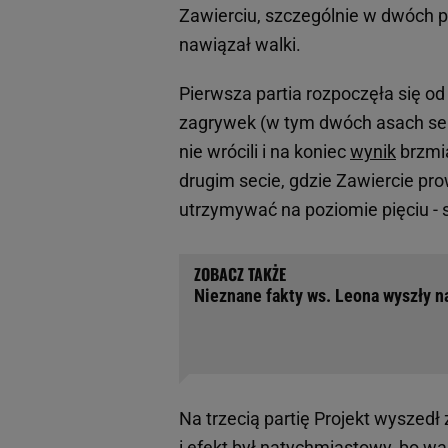
Zawierciu, szczególnie w dwóch pi
nawiązał walki.
Pierwsza partia rozpoczęła się o
zagrywek (w tym dwóch asach serw
nie wrócili i na koniec
wynik
brzmia
drugim secie, gdzie Zawiercie pro
utrzymywać na poziomie pięciu - 
Nieznane fakty ws. Leona wyszły na
Na trzecią partię Projekt wysz
i efekt był natychmiastowy, bo w