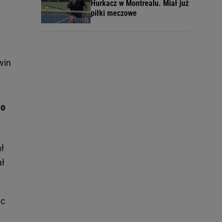
Hurkacz w Montrealu. Miał już
piłki meczowe
win
go
ł
ał
ec