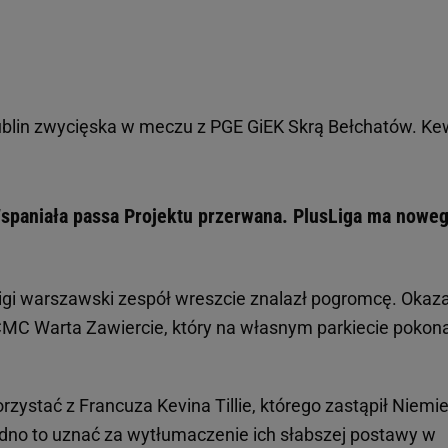
in zwycięska w meczu z PGE GiEK Skrą Bełchatów. Ke
Wspaniała passa Projektu przerwana. PlusLiga ma nowe
Ligi warszawski zespół wreszcie znalazł pogromcę. Okaza
 CMC Warta Zawiercie, który na własnym parkiecie pokon
zystać z Francuza Kevina Tillie, którego zastąpił Niemi
udno to uznać za wytłumaczenie ich słabszej postawy w