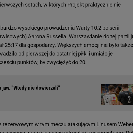
erwszych setach, w których Projekt praktycznie nie
d bardzo wysokiego prowadzenia Warty 10:2 po serii
isowych) Aarona Russella. Warszawianie do tej partii j
ł 25:17 dla gospodarzy. Większych emocji nie było takż
wadziło od pierwszej do ostatniej
piłki
i umiało je
sześciu punktów, by zwyciężyć do 20.
 jaw. "Wtedy nie dowierzali"
edł z rezerwowym w tym meczu atakującym Linusem Web
arszawianie wreszcie nawiązali walkę z wicemistrzem Pol