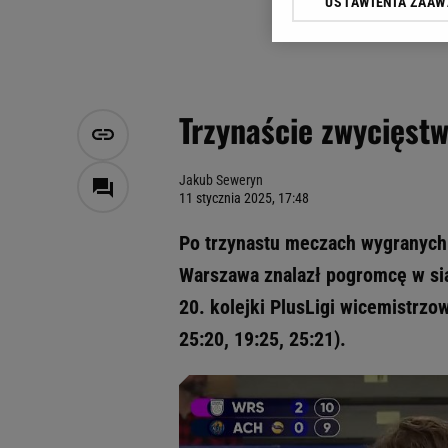
USTAWIENIA ZAA
Klikając „Akceptuję” wyra
Zaufanych Partnerów i A
dotyczące plików cookie,
odnośnik „Ustawienia pr
plików cookie możliwa je
Trzynaście zwycięstw
My, nasi Zaufani Partne
Użycie dokładnych danych
Przechowywanie informacji
Jakub Seweryn
11 stycznia 2025, 17:48
badnie odbiorców i uleps
Po trzynastu meczach wygranych
Warszawa znalazł pogromcę w si
20. kolejki PlusLigi wicemistrzo
25:20, 19:25, 25:21).