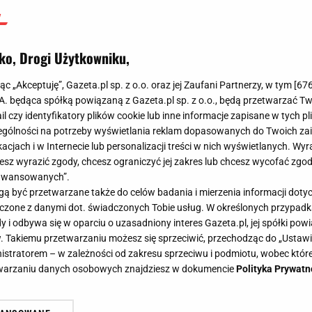
ko, Drogi Użytkowniku,
jąc „Akceptuję”, Gazeta.pl sp. z o.o. oraz jej Zaufani Partnerzy, w tym [
67
.A. będąca spółką powiązaną z Gazeta.pl sp. z o.o., będą przetwarzać T
ail czy identyfikatory plików cookie lub inne informacje zapisane w tych p
gólności na potrzeby wyświetlania reklam dopasowanych do Twoich zain
acjach i w Internecie lub personalizacji treści w nich wyświetlanych. Wyr
cesz wyrazić zgody, chcesz ograniczyć jej zakres lub chcesz wycofać zgo
aawansowanych”.
 być przetwarzane także do celów badania i mierzenia informacji dot
 łączone z danymi dot. świadczonych Tobie usług. W określonych przypad
i odbywa się w oparciu o uzasadniony interes Gazeta.pl, jej spółki powi
. Takiemu przetwarzaniu możesz się sprzeciwić, przechodząc do „Ust
nistratorem – w zależności od zakresu sprzeciwu i podmiotu, wobec które
etwarzaniu danych osobowych znajdziesz w dokumencie
Polityka Prywatn