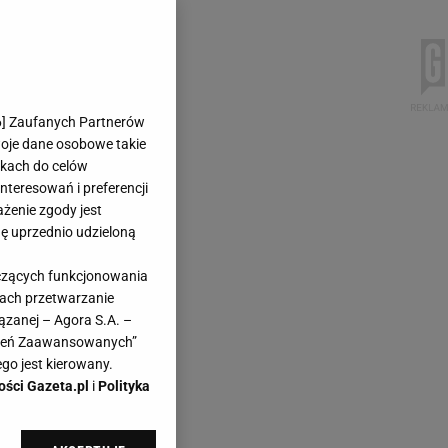
6
] Zaufanych Partnerów
woje dane osobowe takie
likach do celów
teresowań i preferencji
ażenie zgody jest
dę uprzednio udzieloną
yczących funkcjonowania
kach przetwarzanie
ązanej – Agora S.A. –
awień Zaawansowanych”
go jest kierowany.
ości Gazeta.pl
i
Polityka