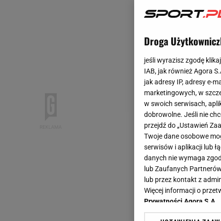
Droga Użytkownicz
jeśli wyrazisz zgodę klika
IAB, jak również Agora S
jak adresy IP, adresy e-m
marketingowych, w szcze
w swoich serwisach, aplik
dobrowolne. Jeśli nie ch
przejdź do „Ustawień Z
Twoje dane osobowe mogą
serwisów i aplikacji lub
danych nie wymaga zgody 
lub Zaufanych Partnerów
lub przez kontakt z admi
Więcej informacji o prz
Prywatności Agora S.A.