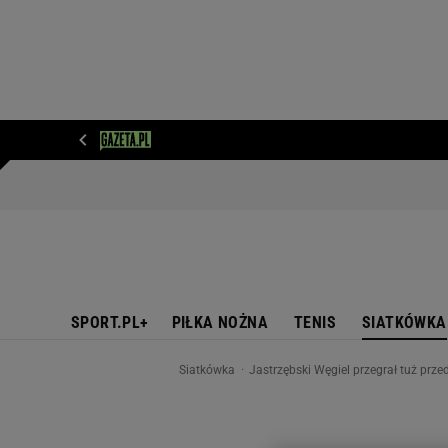
WIADOMOŚCI
NEXT
SPORT
PLOTEK
D
SPORT.PL+
PIŁKA NOŻNA
TENIS
SIATKÓWKA
Siatkówka
Jastrzębski Węgiel przegrał tuż prze