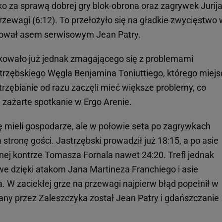
ko za sprawą dobrej gry blok-obrona oraz zagrywek Jurij
zewagi (6:12). To przełożyło się na gładkie zwycięstwo 
ętował asem serwisowym Jean Patry.
akowało już jednak zmagającego się z problemami
rzębskiego Węgla Benjamina Toniuttiego, którego miejs
strzębianie od razu zaczęli mieć większe problemy, co
 zażarte spotkanie w Ergo Arenie.
ywę mieli gospodarze, ale w połowie seta po zagrywkach
stronę gości. Jastrzębski prowadził już 18:15, a po asie
ej kontrze Tomasza Fornala nawet 24:20. Trefl jednak
towe dzięki atakom Jana Martineza Franchiego i asie
W zaciekłej grze na przewagi najpierw błąd popełnił w
any przez Zaleszczyka został Jean Patry i gdańszczanie