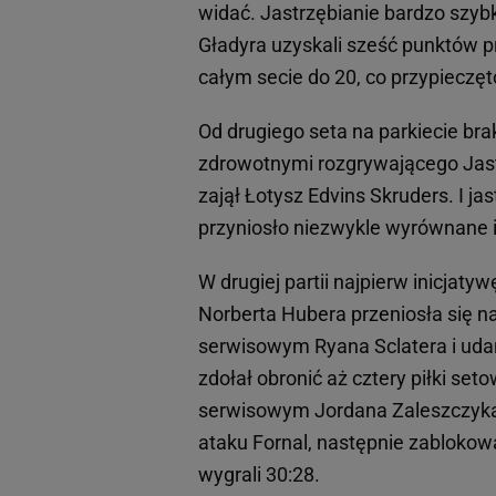
widać. Jastrzębianie bardzo szyb
Gładyra uzyskali sześć punktów pr
całym secie do 20, co przypiecz
Od drugiego seta na parkiecie br
zdrowotnymi rozgrywającego Jast
zajął Łotysz Edvins Skruders. I ja
przyniosło niezwykle wyrównane i
W drugiej partii najpierw inicjat
Norberta Hubera przeniosła się na 
serwisowym Ryana Sclatera i udan
zdołał obronić aż cztery piłki se
serwisowym Jordana Zaleszczyka. 
ataku Fornal, następnie zablokow
wygrali 30:28.