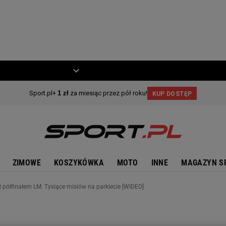
ZIECKO
MOTO
ZIMOWE
KOSZYKÓWKA
MOTO
INNE
MAGAZYN S
d półfinałem LM. Tysiące misiów na parkiecie [WIDEO]