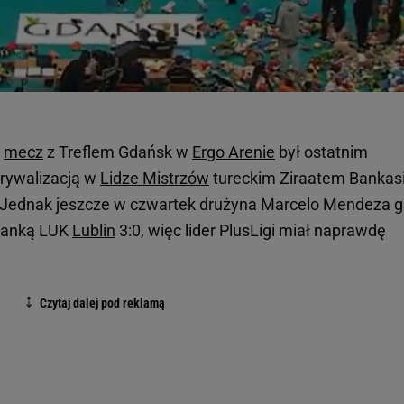
i
mecz
z Treflem Gdańsk w
Ergo Arenie
był ostatnim
rywalizacją w
Lidze Mistrzów
tureckim Ziraatem Bankas
 Jednak jeszcze w czwartek drużyna Marcelo Mendeza g
gdanką LUK
Lublin
3:0, więc lider PlusLigi miał naprawdę