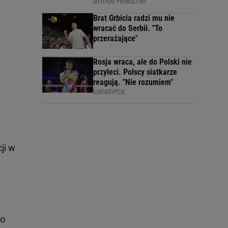
MATERIAŁ PROMOCYJNY
Brat Grbicia radzi mu nie
wracać do Serbii. "To
przerażające"
Rosja wraca, ale do Polski nie
przyleci. Polscy siatkarze
reagują. "Nie rozumiem"
SUBSKRYPCJA
ji w
go