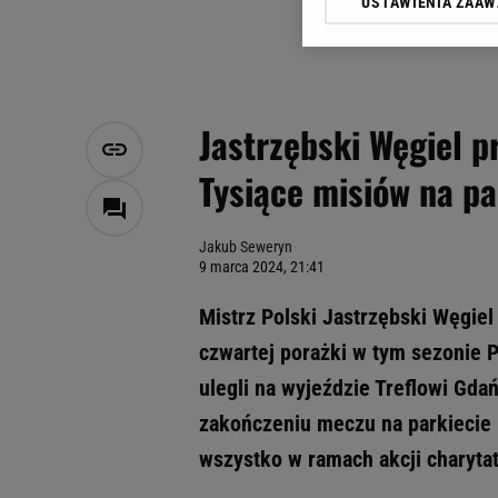
USTAWIENIA ZAA
Klikając „Akceptuję” wyra
Zaufanych Partnerów i A
dotyczące plików cookie,
odnośnik „Ustawienia pr
plików cookie możliwa je
Jastrzębski Węgiel p
My, nasi Zaufani Partne
Tysiące misiów na pa
Użycie dokładnych danych
Przechowywanie informacji
badnie odbiorców i uleps
Jakub Seweryn
9 marca 2024, 21:41
Mistrz Polski Jastrzębski Węgiel 
czwartej porażki w tym sezonie 
ulegli na wyjeździe Treflowi Gdań
zakończeniu meczu na parkiecie E
wszystko w ramach akcji charytat