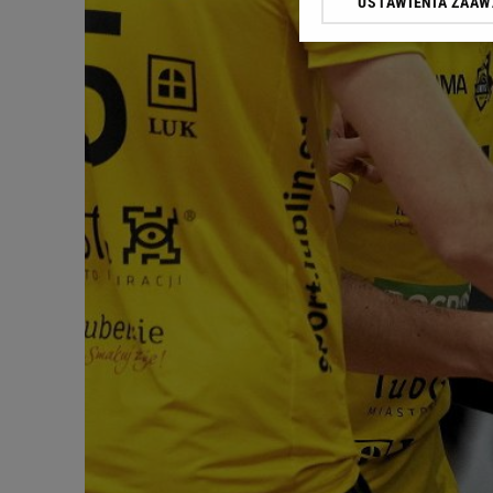
USTAWIENIA ZAA
Klikając „Akceptuję” wyra
Zaufanych Partnerów i A
dotyczące plików cookie,
odnośnik „Ustawienia pr
plików cookie możliwa je
My, nasi Zaufani Partne
Użycie dokładnych danych
Przechowywanie informacji
badnie odbiorców i uleps