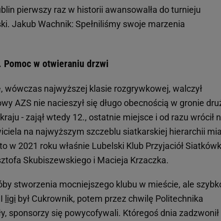
n pierwszy raz w historii awansowalła do turnieju
i. Jakub Wachnik: Spełniliśmy swoje marzenia
t. Pomoc w otwieraniu drzwi
ze, wówczas najwyższej klasie rozgrywkowej, walczył
owy AZS nie nacieszył się długo obecnością w gronie dru
ju - zajął wtedy 12., ostatnie miejsce i od razu wrócił 
ciela na najwyższym szczeblu siatkarskiej hierarchii mi
to w 2021 roku właśnie Lubelski Klub Przyjaciół Siatkówk
ztofa Skubiszewskiego i Macieja Krzaczka.
óby stworzenia mocniejszego klubu w mieście, ale szybk
II
ligi
był Cukrownik, potem przez chwilę Politechnika
dły, sponsorzy się powycofywali. Któregoś dnia zadzwonił