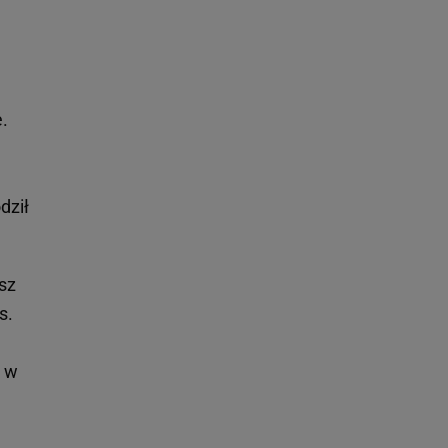
ą
e.
dził
sz
s.
, w