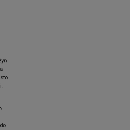
żyn
na
asto
i.
o
 do