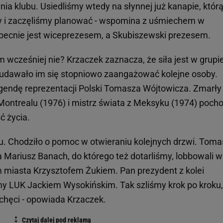
ia klubu. Usiedliśmy wtedy na słynnej już kanapie, któr
y i zaczęliśmy planować - wspomina z uśmiechem w
Obecnie jest wiceprezesem, a Skubiszewski prezesem.
m wcześniej nie? Krzaczek zaznacza, że siła jest w grupi
 udawało im się stopniowo zaangażować kolejne osoby.
egendę reprezentacji Polski Tomasza Wójtowicza. Zmarły
 Montrealu (1976) i mistrz świata z Meksyku (1974) pocho
ć życia.
u. Chodziło o pomoc w otwieraniu kolejnych drzwi. Toma
 Mariusz Banach, do którego też dotarliśmy, lobbowali w
 miasta Krzysztofem Żukiem. Pan prezydent z kolei
my LUK Jackiem Wysokińskim. Tak szliśmy krok po kroku
chęci - opowiada Krzaczek.