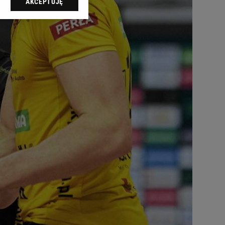
AKCEPTUJĘ
l sp. z o.o., jej
ić swoje preferencje
arzania danych poprzez
ych”. Zmiana ustawień
ach:
 celów identyfikacji.
omiar reklam i treści,