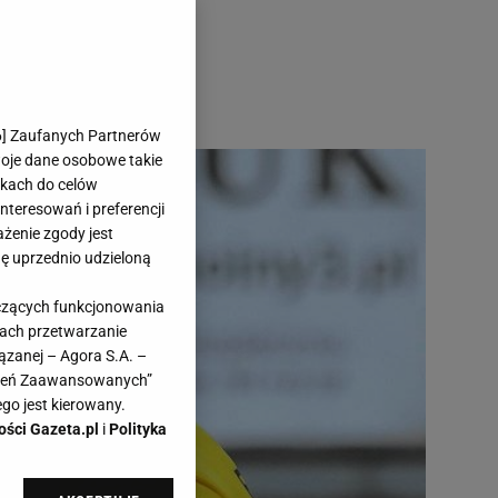
6
] Zaufanych Partnerów
woje dane osobowe takie
likach do celów
teresowań i preferencji
ażenie zgody jest
dę uprzednio udzieloną
yczących funkcjonowania
kach przetwarzanie
ązanej – Agora S.A. –
awień Zaawansowanych”
go jest kierowany.
ości Gazeta.pl
i
Polityka