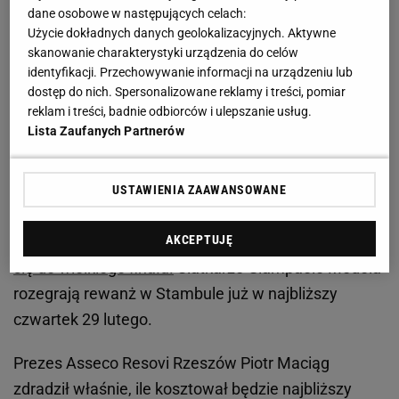
Zobacz wideo
Legia kontra ochrona! Kuriozalne
dane osobowe w następujących celach:
Użycie dokładnych danych geolokalizacyjnych. Aktywne
obrazki sprzed Stadionu Śląskiego
skanowanie charakterystyki urządzenia do celów
identyfikacji. Przechowywanie informacji na urządzeniu lub
Prezes Asseco Resovii zdradził, ile można wygrać
dostęp do nich. Spersonalizowane reklamy i treści, pomiar
reklam i treści, badnie odbiorców i ulepszanie usług.
w Pucharze CEV. To musi być żart
Lista Zaufanych Partnerów
W ubiegłą środę Asseco Resovia Rzeszów pokonała
na własnym parkiecie tureckie Fenerbahce 3:1
USTAWIENIA ZAAWANSOWANE
(25:12, 25:17, 22:25, 25:21) w pierwszym meczu
AKCEPTUJĘ
półfinałowym Pucharu CEV i znacząco przybliżyła
się do wielkiego finału.
Siatkarze Giampaolo Medeia
rozegrają rewanż w Stambule już w najbliższy
czwartek 29 lutego.
Prezes Asseco Resovi Rzeszów Piotr Maciąg
zdradził właśnie, ile kosztował będzie najbliższy