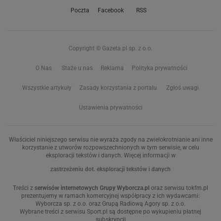
Poczta
Facebook
RSS
Copyright © Gazeta.pl sp. z o.o.
O Nas
Staże u nas
Reklama
Polityka prywatności
Wszystkie artykuły
Zasady korzystania z portalu
Zgłoś uwagi
Ustawienia prywatności
Właściciel niniejszego serwisu nie wyraża zgody na zwielokrotnianie ani inne
korzystanie z utworów rozpowszechnionych w tym serwisie, w celu
eksploracji tekstów i danych. Więcej informacji w
zastrzeżeniu dot. eksploracji tekstów i danych
Treści z
serwisów internetowych Grupy Wyborcza.pl
oraz serwisu tokfm.pl
prezentujemy w ramach komercyjnej współpracy z ich wydawcami:
Wyborcza sp. z o.o. oraz Grupą Radiową Agory sp. z o.o.
Wybrane treści z serwisu Sport.pl są dostępne po wykupieniu płatnej
subskrypcji