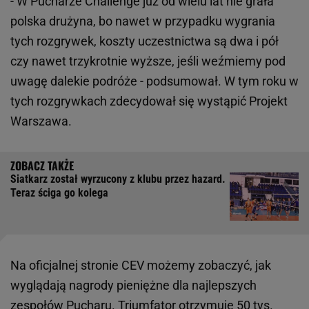
- W Pucharze Challenge już od wielu lat nie grała
polska drużyna, bo nawet w przypadku wygrania
tych rozgrywek, koszty uczestnictwa są dwa i pół
czy nawet trzykrotnie wyższe, jeśli weźmiemy pod
uwagę dalekie podróże - podsumował. W tym roku w
tych rozgrywkach zdecydował się wystąpić Projekt
Warszawa.
Siatkarz został wyrzucony z klubu przez hazard.
Teraz ściga go kolega
Na oficjalnej stronie CEV możemy zobaczyć, jak
wyglądają nagrody pieniężne dla najlepszych
zespołów Pucharu. Triumfator otrzymuje 50 tys.