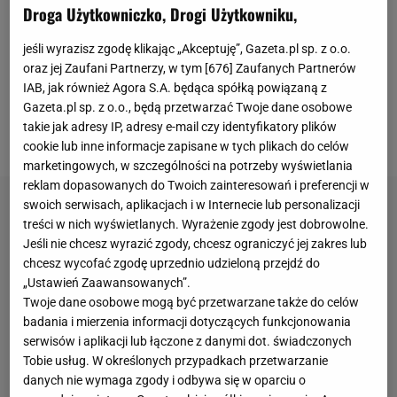
zwycięzca ubiegłorocznej siatkarskiej Ligi Mistrzów
Droga Użytkowniczko, Drogi Użytkowniku,
(czyli ZAKSA Kędzierzyn-Koźle) zgarnął 500 tys.
jeśli wyrazisz zgodę klikając „Akceptuję”, Gazeta.pl sp. z o.o.
euro, czyli ok. 2,2 mln złotych.
Serwis Business
oraz jej Zaufani Partnerzy, w tym [
676
] Zaufanych Partnerów
Insider poinformował za to, że za triumf w piłkarskiej
IAB, jak również Agora S.A. będąca spółką powiązaną z
Gazeta.pl sp. z o.o., będą przetwarzać Twoje dane osobowe
Lidze Mistrzów
Manchester City otrzymał ostatnio
takie jak adresy IP, adresy e-mail czy identyfikatory plików
20 mln euro, czyli ok. 86 mln zł.
cookie lub inne informacje zapisane w tych plikach do celów
marketingowych, w szczególności na potrzeby wyświetlania
reklam dopasowanych do Twoich zainteresowań i preferencji w
swoich serwisach, aplikacjach i w Internecie lub personalizacji
treści w nich wyświetlanych. Wyrażenie zgody jest dobrowolne.
Jeśli nie chcesz wyrazić zgody, chcesz ograniczyć jej zakres lub
chcesz wycofać zgodę uprzednio udzieloną przejdź do
„Ustawień Zaawansowanych”.
Twoje dane osobowe mogą być przetwarzane także do celów
badania i mierzenia informacji dotyczących funkcjonowania
serwisów i aplikacji lub łączone z danymi dot. świadczonych
Tobie usług. W określonych przypadkach przetwarzanie
danych nie wymaga zgody i odbywa się w oparciu o