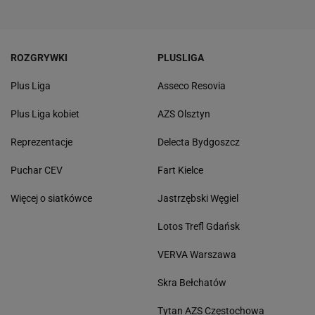
ROZGRYWKI
PLUSLIGA
Plus Liga
Asseco Resovia
Plus Liga kobiet
AZS Olsztyn
Reprezentacje
Delecta Bydgoszcz
Puchar CEV
Fart Kielce
Więcej o siatkówce
Jastrzębski Węgiel
Lotos Trefl Gdańsk
VERVA Warszawa
Skra Bełchatów
Tytan AZS Częstochowa