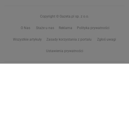
Copyright © Gazeta.pl sp. z o.o.
O Nas
Staże u nas
Reklama
Polityka prywatności
Wszystkie artykuły
Zasady korzystania z portalu
Zgłoś uwagi
Ustawienia prywatności
Właściciel niniejszego serwisu nie wyraża zgody na zwielokrotnianie ani inne
korzystanie z utworów rozpowszechnionych w tym serwisie, w celu
eksploracji tekstów i danych. Więcej informacji w
zastrzeżeniu dot. eksploracji tekstów i danych
Treści z
serwisów internetowych Grupy Wyborcza.pl
oraz serwisu tokfm.pl
prezentujemy w ramach komercyjnej współpracy z ich wydawcami:
Wyborcza sp. z o.o. oraz Grupą Radiową Agory sp. z o.o.
Wybrane treści z serwisu Sport.pl są dostępne po wykupieniu płatnej
subskrypcji