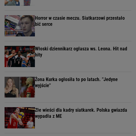
Horror w czasie meczu. Siatkarzowi przestało
bić serce
Włoski dziennikarz ogłasza ws. Leona. Hit nad
hity
Żona Kurka ogłosiła to po latach. "Jedyne
wyjście"
Złe wieści dla kadry siatkarek. Polska gwiazda
wypadła z ME