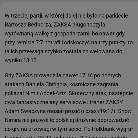
W trzeciej partii, w której dalej nie było na parkiecie
Bartosza Bednorza, ZAKSA długo toczyła
wyrównaną walkę z gospodarzami, bo nawet gdy
przy remisie 7:7 potrafili odskoczyć na trzy punkty, to
ta ich przewaga szybko została zniwelowana do
wyniku 13:13.
Gdy ZAKSA prowadziła nawet 17:16 po dobrych
atakach Daniela Chitigoia, kosmiczne zagrania
pokazał Nimir Abdel-Aziz. Skuteczny atak, następnie
dwa fantastyczne asy serwisowe i trener ZAKSY
Adam Swaczyna musiał prosić o czas (19:17). Show
Nimira nie pozwoliło polskiej drużynie doprowadzić
do gry na przewagi w tym secie. Po Halkbank wygrał
trzecią partię 25:22, cały
mecz
3:0 i awansował do