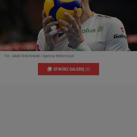
Fot. Jakub Orzechowski / Agencja Wyborcza.pl
OTWÓRZ GALERIĘ
(3)