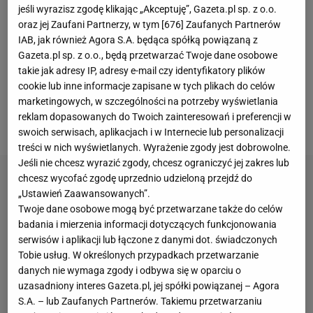
bez kapitana Aleksandra Śliwki, musiał bronić
jeśli wyrazisz zgodę klikając „Akceptuję”, Gazeta.pl sp. z o.o.
skromnej przewagi z pierwszego
meczu
oraz jej Zaufani Partnerzy, w tym [
676
] Zaufanych Partnerów
IAB, jak również Agora S.A. będąca spółką powiązaną z
barażowego z tureckim Halkbankiem Ankara, w
Gazeta.pl sp. z o.o., będą przetwarzać Twoje dane osobowe
którym wygrała 3:2. Jasne było jednak, że grając na
takie jak adresy IP, adresy e-mail czy identyfikatory plików
gorącym terenie w Ankarze gospodarze z Earvinem
cookie lub inne informacje zapisane w tych plikach do celów
marketingowych, w szczególności na potrzeby wyświetlania
Ngapethem i Nimirem Abdel-Azizem w składzie
reklam dopasowanych do Twoich zainteresowań i preferencji w
postawią im bardzo trudne warunki.
swoich serwisach, aplikacjach i w Internecie lub personalizacji
treści w nich wyświetlanych. Wyrażenie zgody jest dobrowolne.
Jeśli nie chcesz wyrazić zgody, chcesz ograniczyć jej zakres lub
chcesz wycofać zgodę uprzednio udzieloną przejdź do
„Ustawień Zaawansowanych”.
Twoje dane osobowe mogą być przetwarzane także do celów
badania i mierzenia informacji dotyczących funkcjonowania
serwisów i aplikacji lub łączone z danymi dot. świadczonych
Tobie usług. W określonych przypadkach przetwarzanie
danych nie wymaga zgody i odbywa się w oparciu o
uzasadniony interes Gazeta.pl, jej spółki powiązanej – Agora
S.A. – lub Zaufanych Partnerów. Takiemu przetwarzaniu