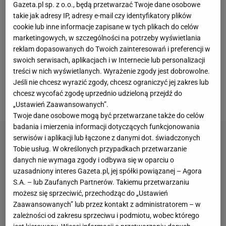
Gazeta.pl sp. z o.o., będą przetwarzać Twoje dane osobowe
Nikolą Grbiciem. - Dziękuję wszystkim, którzy
takie jak adresy IP, adresy e-mail czy identyfikatory plików
towarzyszyli mi w tej pięknej podróży. Cieszę się, że
cookie lub inne informacje zapisane w tych plikach do celów
marketingowych, w szczególności na potrzeby wyświetlania
mogłem być częścią tak świetnej rodziny jaką jest
reklam dopasowanych do Twoich zainteresowań i preferencji w
Nasza Reprezentacja. W sercu, ta Drużyna, nadal
swoich serwisach, aplikacjach i w Internecie lub personalizacji
będzie zajmowała specjalne miejsce. Niestety pora
treści w nich wyświetlanych. Wyrażenie zgody jest dobrowolne.
Jeśli nie chcesz wyrazić zgody, chcesz ograniczyć jej zakres lub
się pożegnać -
poinformował wtedy środkowy w
chcesz wycofać zgodę uprzednio udzieloną przejdź do
mediach społecznościowych.
„Ustawień Zaawansowanych”.
Twoje dane osobowe mogą być przetwarzane także do celów
badania i mierzenia informacji dotyczących funkcjonowania
serwisów i aplikacji lub łączone z danymi dot. świadczonych
Tobie usług. W określonych przypadkach przetwarzanie
danych nie wymaga zgody i odbywa się w oparciu o
uzasadniony interes Gazeta.pl, jej spółki powiązanej – Agora
S.A. – lub Zaufanych Partnerów. Takiemu przetwarzaniu
możesz się sprzeciwić, przechodząc do „Ustawień
Zaawansowanych” lub przez kontakt z administratorem – w
zależności od zakresu sprzeciwu i podmiotu, wobec którego