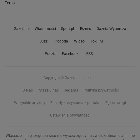
Tenis
Gazeta.pl
Wiadomości
Sport.pl
Biznes
Gazeta Wyborcza
Buzz
Pogoda
Wideo
Tok.FM
Poczta
Facebook
RSS
Copyright © Gazeta.pl sp. z o.o.
O Nas
Staże u nas
Reklama
Polityka prywatności
Wszystkie artykuły
Zasady korzystania z portalu
Zgłoś uwagi
Ustawienia prywatności
Właściciel niniejszego serwisu nie wyraża zgody na zwielokrotnianie ani inne