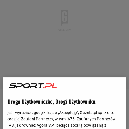
Droga Użytkowniczko, Drogi Użytkowniku,
W kwietniu 2022 roku Piotr Nowakowski
poinformował o zakończeniu kariery
jeśli wyrazisz zgodę klikając „Akceptuję”, Gazeta.pl sp. z o.o.
reprezentacyjnej po rozmowie, którą przeprowadził
oraz jej Zaufani Partnerzy, w tym [
676
] Zaufanych Partnerów
IAB, jak również Agora S.A. będąca spółką powiązaną z
z nowym wtedy selekcjonerem
polskich
siatkarzy