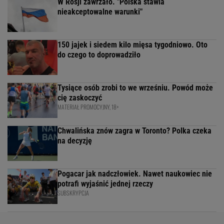
W Rosji zawrzało. "Polska stawia
nieakceptowalne warunki"
150 jajek i siedem kilo mięsa tygodniowo. Oto
do czego to doprowadziło
Tysiące osób zrobi to we wrześniu. Powód może
cię zaskoczyć
MATERIAŁ PROMOCYJNY, 18+
Chwalińska znów zagra w Toronto? Polka czeka
na decyzję
Pogacar jak nadczłowiek. Nawet naukowiec nie
potrafi wyjaśnić jednej rzeczy
SUBSKRYPCJA