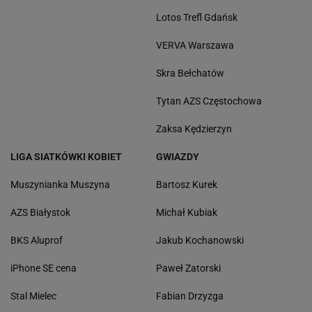
Lotos Trefl Gdańsk
VERVA Warszawa
Skra Bełchatów
Tytan AZS Częstochowa
Zaksa Kędzierzyn
LIGA SIATKÓWKI KOBIET
GWIAZDY
Muszynianka Muszyna
Bartosz Kurek
AZS Białystok
Michał Kubiak
BKS Aluprof
Jakub Kochanowski
iPhone SE cena
Paweł Zatorski
Stal Mielec
Fabian Drzyzga