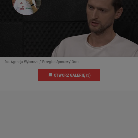
fot. Agencja Wyborcza / 'Przegląd Sportowy' Onet
OTWÓRZ GALERIĘ
(3)