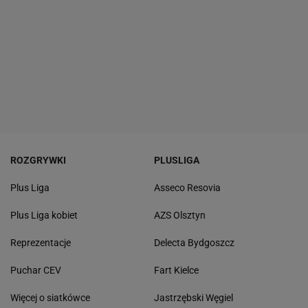
ROZGRYWKI
PLUSLIGA
Plus Liga
Asseco Resovia
Plus Liga kobiet
AZS Olsztyn
Reprezentacje
Delecta Bydgoszcz
Puchar CEV
Fart Kielce
Więcej o siatkówce
Jastrzębski Węgiel