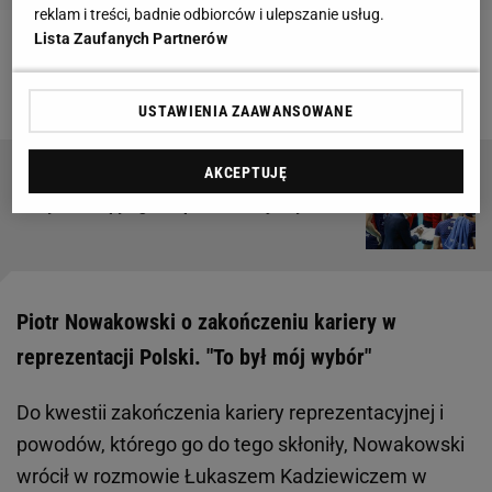
reklam i treści, badnie odbiorców i ulepszanie usług.
Lista Zaufanych Partnerów
Zobacz wideo
Ślepsk Malow Suwałki nadal
zaskakuje i zwycięża. Jakub Macyra: Nie ma litości
USTAWIENIA ZAAWANSOWANE
AKCEPTUJĘ
Gigantyczna sensacja w PlusLidze. Najlepsza
drużyna Europy ograna przez nowicjuszy
Piotr Nowakowski o zakończeniu kariery w
reprezentacji Polski. "To był mój wybór"
Do kwestii zakończenia kariery reprezentacyjnej i
powodów, którego go do tego skłoniły, Nowakowski
wrócił w rozmowie Łukaszem Kadziewiczem w