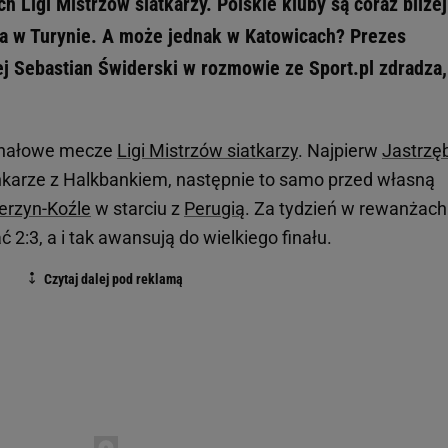
h Ligi Mistrzów siatkarzy. Polskie kluby są coraz bliżej
aja w Turynie. A może jednak w Katowicach? Prezes
ej Sebastian Świderski w rozmowie ze Sport.pl zdradza,
finałowe mecze
Ligi Mistrzów siatkarzy
. Najpierw
Jastrzę
nkarze z Halkbankiem, następnie to samo przed własną
erzyn-Koźle
w starciu z
Perugią
. Za tydzień w rewanżach
2:3, a i tak awansują do wielkiego finału.