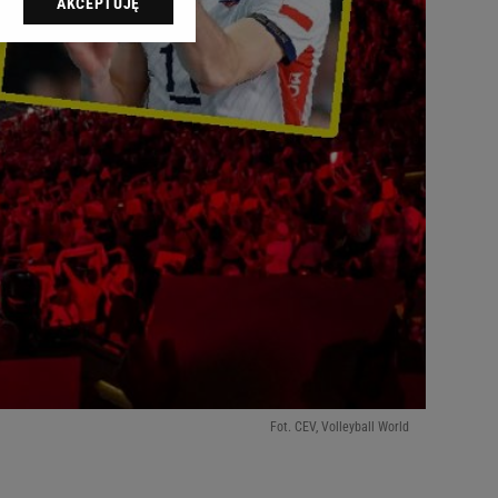
AKCEPTUJĘ
l sp. z o.o., jej
ić swoje preferencje
arzania danych poprzez
ych”. Zmiana ustawień
ach:
 celów identyfikacji.
omiar reklam i treści,
Fot. CEV, Volleyball World