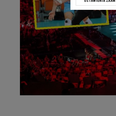
USTAWIENIA ZAA
Klikając „Akceptuję” wyra
Zaufanych Partnerów i A
dotyczące plików cookie,
odnośnik „Ustawienia pr
plików cookie możliwa je
My, nasi Zaufani Partne
Użycie dokładnych danych
Przechowywanie informacji
badnie odbiorców i uleps