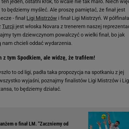
 ten jeden, ostatni krok, to wcale nie tak mało. Niech wię
e, to będziemy myśleć. Ale proszę pamiętać, że finał jest
ecze - finał
Ligi Mistrzów
i finał Ligi Mistrzyń. W półfinał
z
Turcji
jest włoska Novara z trenerem naszej reprezentac
ajmy tym dziewczynom powalczyć o wielki finał, bo jak
ą nam chcieli oddać wydarzenia.
 z tym Spodkiem, ale widzę, że trafiłem!
yszło to od ligi, padła taka propozycja na spotkaniu z jej
wszystko wyjaśni, poznajmy finalistów Ligi Mistrzów i Lig
szansa, to będziemy działać.
anżem o finał LM. "Zaczniemy od