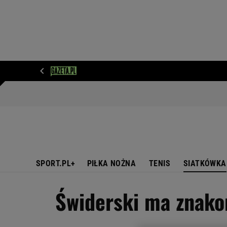
WIADOMOŚCI
NEXT
SPORT
PLOTEK
D
SPORT.PL+
PIŁKA NOŻNA
TENIS
SIATKÓWKA
Świderski ma znakom