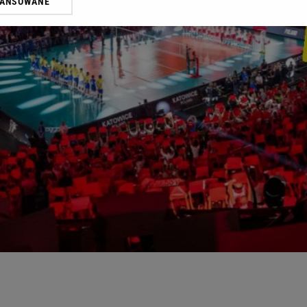
WANSOWANE
żasz też zgodę na zainstalowanie i przechowywanie plików cookie Gazeta.p
gora S.A. na Twoim urządzeniu końcowym. Możesz w każdej chwili zmien
 wywołując narzędzie do zarządzania twoimi preferencjami dot. przetw
ywatności ” w stopce serwisu i przechodząc do „Ustawień Zaawansowan
st także za pomocą ustawień przeglądarki.
rzy i Agora S.A. możemy przetwarzać dane osobowe w następujących cel
 geolokalizacyjnych. Aktywne skanowanie charakterystyki urządzenia do
 na urządzeniu lub dostęp do nich. Spersonalizowane reklamy i treści, p
zanie usług.
Lista Zaufanych Partnerów