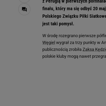
z Perugią w pierwszych półfinałac
finału, który ma się odbyć 20 m
Polskiego Związku Piłki Siatkow
jest taki pomysł.
W środę rozegrano pierwsze pół
Węgiel
wygrał za trzy punkty w A
publicznością zrobiła
Zaksa Kędzi
polskie kluby mogą nawet przegrać 