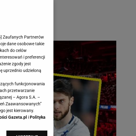
6
] Zaufanych Partnerów
woje dane osobowe takie
likach do celów
teresowań i preferencji
ażenie zgody jest
dę uprzednio udzieloną
yczących funkcjonowania
kach przetwarzanie
ązanej – Agora S.A. –
awień Zaawansowanych”
go jest kierowany.
ości Gazeta.pl
i
Polityka