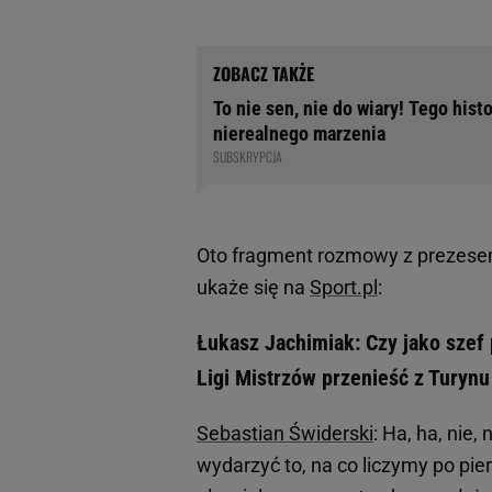
To nie sen, nie do wiary! Tego histo
nierealnego marzenia
SUBSKRYPCJA
Oto fragment rozmowy z prezesem
ukaże się na
Sport.pl
:
Łukasz Jachimiak: Czy jako szef p
Ligi Mistrzów przenieść z Turyn
Sebastian Świderski
: Ha, ha, nie,
wydarzyć to, na co liczymy po pi