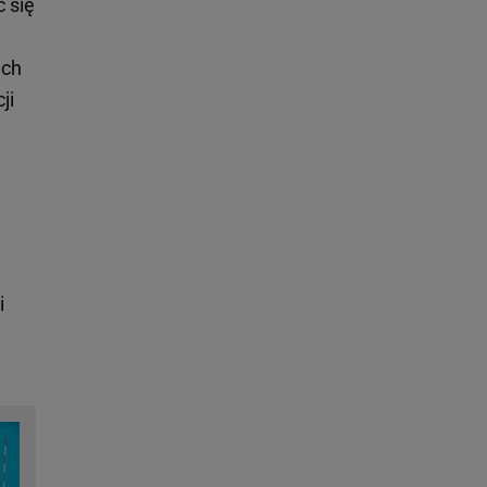
c się
ach
ji
i