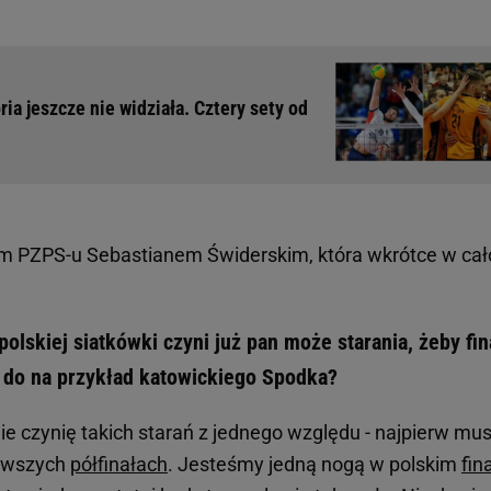
ria jeszcze nie widziała. Cztery sety od
 PZPS-u Sebastianem Świderskim, która wkrótce w cał
olskiej siatkówki czyni już pan może starania, żeby fin
u do na przykład katowickiego Spodka?
 nie czynię takich starań z jednego względu - najpierw mus
erwszych
półfinałach
. Jesteśmy jedną nogą w polskim
fin