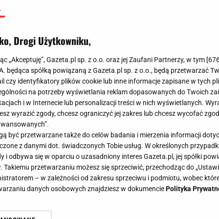
Ligi Mistrzów
Łukasz Jachimiak
ko, Drogi Użytkowniku,
30 marca 2023, 16:45
jąc „Akceptuję”, Gazeta.pl sp. z o.o. oraz jej Zaufani Partnerzy, w tym [
67
.A. będąca spółką powiązaną z Gazeta.pl sp. z o.o., będą przetwarzać T
ail czy identyfikatory plików cookie lub inne informacje zapisane w tych p
gólności na potrzeby wyświetlania reklam dopasowanych do Twoich zain
acjach i w Internecie lub personalizacji treści w nich wyświetlanych. Wyr
cesz wyrazić zgody, chcesz ograniczyć jej zakres lub chcesz wycofać zgo
aawansowanych”.
 być przetwarzane także do celów badania i mierzenia informacji dot
 łączone z danymi dot. świadczonych Tobie usług. W określonych przypad
i odbywa się w oparciu o uzasadniony interes Gazeta.pl, jej spółki powi
. Takiemu przetwarzaniu możesz się sprzeciwić, przechodząc do „Ust
nistratorem – w zależności od zakresu sprzeciwu i podmiotu, wobec które
etwarzaniu danych osobowych znajdziesz w dokumencie
Polityka Prywatn