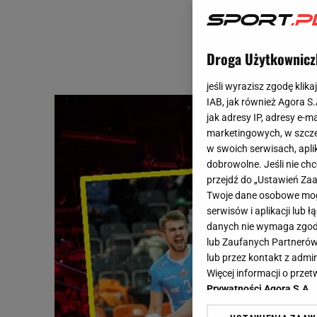
Droga Użytkownicz
jeśli wyrazisz zgodę klika
IAB, jak również Agora S
jak adresy IP, adresy e-m
marketingowych, w szcze
w swoich serwisach, aplik
dobrowolne. Jeśli nie ch
przejdź do „Ustawień Z
Twoje dane osobowe mogą
serwisów i aplikacji lub
danych nie wymaga zgody 
lub Zaufanych Partnerów
lub przez kontakt z admi
Więcej informacji o prz
Prywatności Agora S.A.