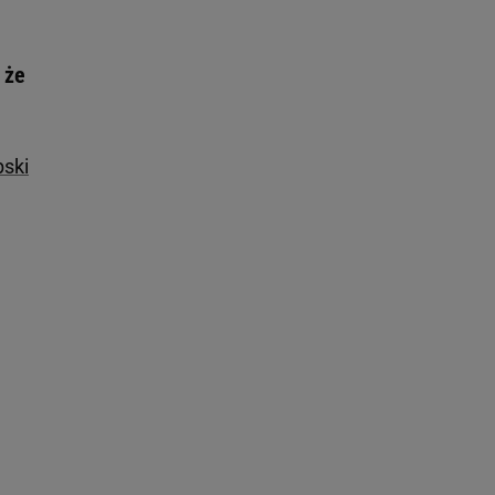
 że
bski