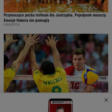
Przynoszące pecha trofeum dla Jastrzębia. Pojedynek murarzy.
Emocje Hubera nie pomogły
SUBSKRYPCJA
Polak siatkarzem roku w Europie. Oficjalnie. Brawo, brawo,
brawo