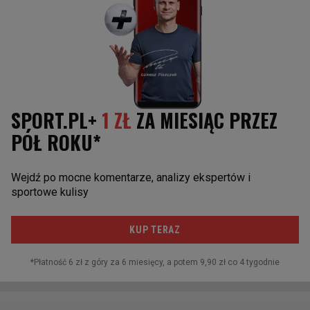
Powtórka z finału Ligi Mistrzów już w grupie. Wielkie szczęście
polskiego debiutanta
SUBSKRYPCJA
Wczytywanie kolejnego artykułu...