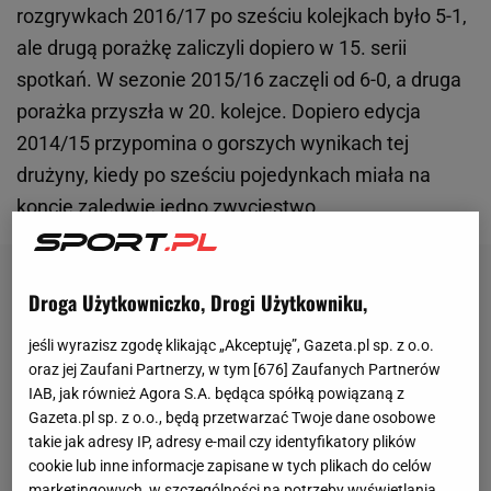
rozgrywkach 2016/17 po sześciu kolejkach było 5-1,
ale drugą porażkę zaliczyli dopiero w 15. serii
spotkań. W sezonie 2015/16 zaczęli od 6-0, a druga
porażka przyszła w 20. kolejce. Dopiero edycja
2014/15 przypomina o gorszych wynikach tej
drużyny, kiedy po sześciu pojedynkach miała na
koncie zaledwie jedno zwycięstwo.
Droga Użytkowniczko, Drogi Użytkowniku,
jeśli wyrazisz zgodę klikając „Akceptuję”, Gazeta.pl sp. z o.o.
oraz jej Zaufani Partnerzy, w tym [
676
] Zaufanych Partnerów
IAB, jak również Agora S.A. będąca spółką powiązaną z
Gazeta.pl sp. z o.o., będą przetwarzać Twoje dane osobowe
takie jak adresy IP, adresy e-mail czy identyfikatory plików
cookie lub inne informacje zapisane w tych plikach do celów
marketingowych, w szczególności na potrzeby wyświetlania