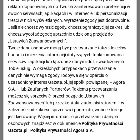
reklam dopasowanych do Twoich zainteresowań i preferencji w
swoich serwisach, aplikacjach i w Internecie lub personalizacji
treści w nich wyświetlanych. Wyrażenie zgody jest dobrowolne.
Jeśli nie chcesz wyrazić zgody, chcesz ograniczyć jej zakres lub
chcesz wycofać zgodę uprzednio udzieloną przejdź do
„Ustawień Zaawansowanych”.
Twoje dane osobowe mogą być przetwarzane także do celów
badania i mierzenia informacji dotyczących funkcjonowania
serwisów i aplikacji lub łączone z danymi dot. świadczonych
Tobie usług. W określonych przypadkach przetwarzanie
danych nie wymaga zgody i odbywa się w oparciu o
uzasadniony interes Gazeta.pl, jej spółki powiązanej – Agora
S.A. – lub Zaufanych Partnerów. Takiemu przetwarzaniu
możesz się sprzeciwić, przechodząc do „Ustawień
Zaawansowanych” lub przez kontakt z administratorem – w
zależności od zakresu sprzeciwu i podmiotu, wobec którego
jest kierowany. Więcej informacji o przetwarzaniu danych
osobowych znajdziesz w dokumencie
Polityka Prywatności
Gazeta.pl
i
Polityka Prywatności Agora S.A.