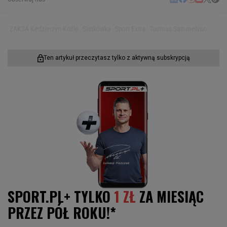
ZAKSA Kędzierzyn-Koźle
Siatkówka
Sport Extra
Tuomas Sammelvuo