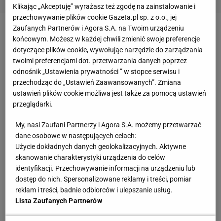
Klikając „Akceptuję” wyrażasz też zgodę na zainstalowanie i
przechowywanie plików cookie Gazeta.pl sp. z o.o., jej
Zaufanych Partnerów i Agora S.A. na Twoim urządzeniu
Zobacz wideo
Siatkarski fenomen w Nysie. "Mimo
końcowym. Możesz w każdej chwili zmienić swoje preferencje
porażek kibice chcieli przychodzić na mecze"
dotyczące plików cookie, wywołując narzędzie do zarządzania
twoimi preferencjami dot. przetwarzania danych poprzez
odnośnik „Ustawienia prywatności ” w stopce serwisu i
Kosmiczne serie zwycięstw Zaksy w ostatnich
przechodząc do „Ustawień Zaawansowanych”. Zmiana
latach. "Musimy odnaleźć naszą tożsamość"
ustawień plików cookie możliwa jest także za pomocą ustawień
przeglądarki.
Teraz po sześciu meczach kędzierzynianie mają
My, nasi Zaufani Partnerzy i Agora S.A. możemy przetwarzać
bilans 4-2. A do tego dochodzi przegrany
dane osobowe w następujących celach:
Użycie dokładnych danych geolokalizacyjnych. Aktywne
Superpuchar Polski, choć porażka w tym meczu
skanowanie charakterystyki urządzenia do celów
niekoniecznie musi być dużym powodem do
identyfikacji. Przechowywanie informacji na urządzeniu lub
zmartwienia. W dwóch poprzednich edycjach
dostęp do nich. Spersonalizowane reklamy i treści, pomiar
reklam i treści, badnie odbiorców i ulepszanie usług.
również mierzyły się ZAKSA i Jastrzębski Węgiel, a
Lista Zaufanych Partnerów
triumfator przegrywał potem finał w PlusLidze.