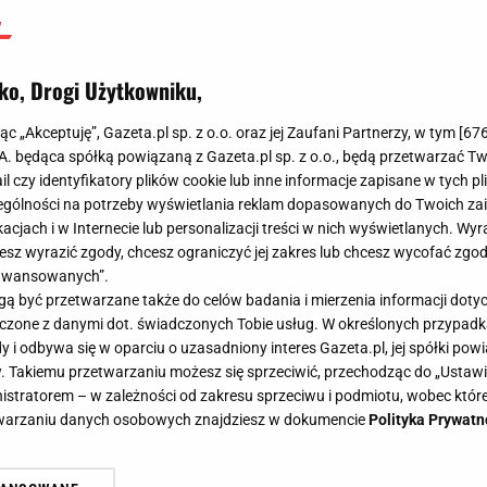
ko, Drogi Użytkowniku,
jąc „Akceptuję”, Gazeta.pl sp. z o.o. oraz jej Zaufani Partnerzy, w tym [
67
.A. będąca spółką powiązaną z Gazeta.pl sp. z o.o., będą przetwarzać T
ail czy identyfikatory plików cookie lub inne informacje zapisane w tych p
gólności na potrzeby wyświetlania reklam dopasowanych do Twoich zain
acjach i w Internecie lub personalizacji treści w nich wyświetlanych. Wyr
cesz wyrazić zgody, chcesz ograniczyć jej zakres lub chcesz wycofać zgo
aawansowanych”.
 być przetwarzane także do celów badania i mierzenia informacji dot
 łączone z danymi dot. świadczonych Tobie usług. W określonych przypad
i odbywa się w oparciu o uzasadniony interes Gazeta.pl, jej spółki powi
. Takiemu przetwarzaniu możesz się sprzeciwić, przechodząc do „Ust
nistratorem – w zależności od zakresu sprzeciwu i podmiotu, wobec które
etwarzaniu danych osobowych znajdziesz w dokumencie
Polityka Prywatn