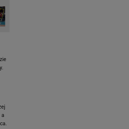
zie
y.
zej
 a
sca.