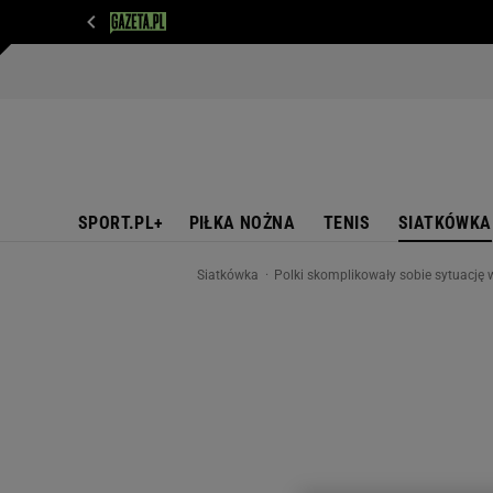
WIADOMOŚCI
NEXT
SPORT
PLOTEK
D
SPORT.PL+
PIŁKA NOŻNA
TENIS
SIATKÓWKA
Siatkówka
Polki skomplikowały sobie sytuację 