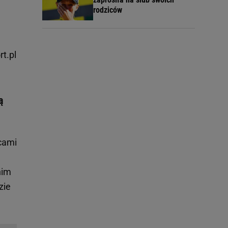
rodziców
rt.pl
ą
ecami
nim
zie