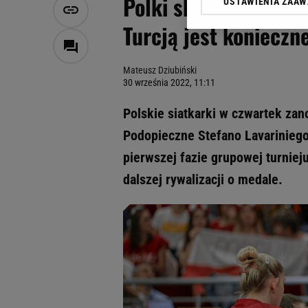
Polki skomplikowały 
USTAWIENIA ZAA
Klikając „Akceptuję” wyra
Zaufanych Partnerów i A
Turcją jest konieczn
dotyczące plików cookie,
odnośnik „Ustawienia pr
plików cookie możliwa je
Mateusz Dziubiński
30 września 2022, 11:11
My, nasi Zaufani Partne
Użycie dokładnych danych
Polskie siatkarki w czwartek za
Przechowywanie informacji
Podopieczne Stefano Lavariniego
badnie odbiorców i uleps
pierwszej fazie grupowej turnie
dalszej rywalizacji o medale.