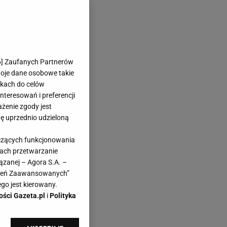
6
] Zaufanych Partnerów
woje dane osobowe takie
likach do celów
teresowań i preferencji
ażenie zgody jest
dę uprzednio udzieloną
yczących funkcjonowania
kach przetwarzanie
ązanej – Agora S.A. –
awień Zaawansowanych”
go jest kierowany.
ości Gazeta.pl
i
Polityka