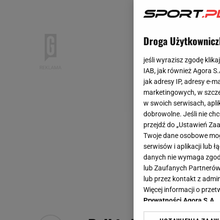
Droga Użytkownicz
jeśli wyrazisz zgodę klika
IAB, jak również Agora S
jak adresy IP, adresy e-m
marketingowych, w szcze
w swoich serwisach, aplik
dobrowolne. Jeśli nie ch
przejdź do „Ustawień Z
Twoje dane osobowe mogą
serwisów i aplikacji lub
danych nie wymaga zgody 
lub Zaufanych Partnerów
lub przez kontakt z admi
Więcej informacji o prz
Prywatności Agora S.A.