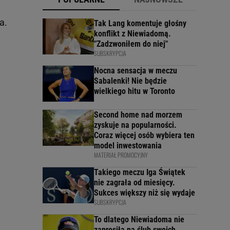
a.
Tak Lang komentuje głośny
konflikt z Niewiadomą.
"Zadzwoniłem do niej"
SUBSKRYPCJA
Nocna sensacja w meczu
Sabalenki! Nie będzie
wielkiego hitu w Toronto
Second home nad morzem
zyskuje na popularności.
Coraz więcej osób wybiera ten
model inwestowania
MATERIAŁ PROMOCYJNY
Takiego meczu Iga Świątek
nie zagrała od miesięcy.
Sukces większy niż się wydaje
SUBSKRYPCJA
To dlatego Niewiadoma nie
zaprosiła na ślub swoich