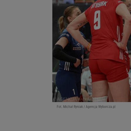
Fot. Michał Ryniak / Agencja Wyborcza.pl