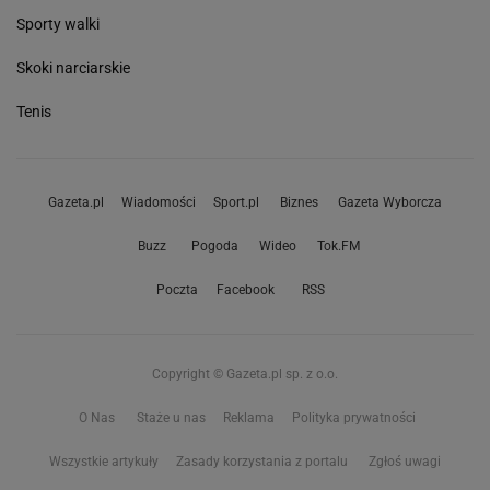
Sporty walki
Skoki narciarskie
Tenis
Gazeta.pl
Wiadomości
Sport.pl
Biznes
Gazeta Wyborcza
Buzz
Pogoda
Wideo
Tok.FM
Poczta
Facebook
RSS
Copyright © Gazeta.pl sp. z o.o.
O Nas
Staże u nas
Reklama
Polityka prywatności
Wszystkie artykuły
Zasady korzystania z portalu
Zgłoś uwagi