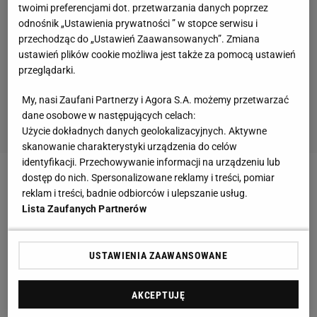
twoimi preferencjami dot. przetwarzania danych poprzez
odnośnik „Ustawienia prywatności ” w stopce serwisu i
przechodząc do „Ustawień Zaawansowanych”. Zmiana
ustawień plików cookie możliwa jest także za pomocą ustawień
przeglądarki.
My, nasi Zaufani Partnerzy i Agora S.A. możemy przetwarzać
dane osobowe w następujących celach:
Użycie dokładnych danych geolokalizacyjnych. Aktywne
skanowanie charakterystyki urządzenia do celów
identyfikacji. Przechowywanie informacji na urządzeniu lub
dostęp do nich. Spersonalizowane reklamy i treści, pomiar
Zobacz wideo
Tomek Fornal i Kuba Kochanowski
reklam i treści, badnie odbiorców i ulepszanie usług.
zażartowali z Bartka Kurka. Wszystko nagrał
Lista Zaufanych Partnerów
rozbawiony Karol Kłos
USTAWIENIA ZAAWANSOWANE
Jakub Kochanowski i Tomasz Fornal reagują na
widok Bartosza Kurka. Kapitalna atmosfera w
AKCEPTUJĘ
polskiej kadrze