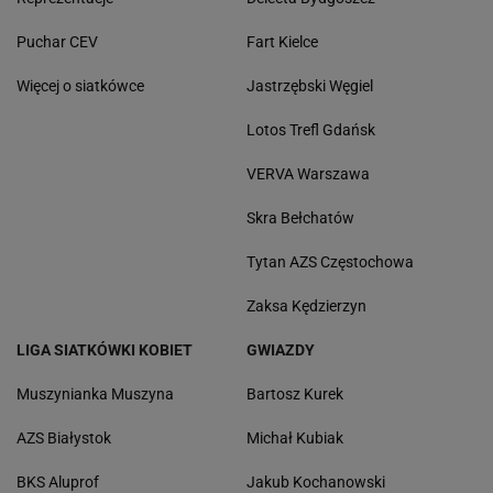
Puchar CEV
Fart Kielce
Więcej o siatkówce
Jastrzębski Węgiel
Lotos Trefl Gdańsk
VERVA Warszawa
Skra Bełchatów
Tytan AZS Częstochowa
Zaksa Kędzierzyn
LIGA SIATKÓWKI KOBIET
GWIAZDY
Muszynianka Muszyna
Bartosz Kurek
AZS Białystok
Michał Kubiak
BKS Aluprof
Jakub Kochanowski