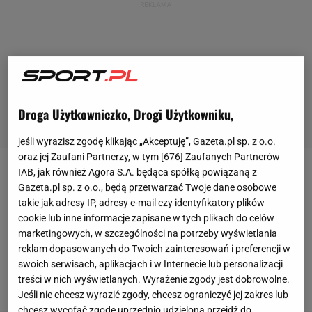
Droga Użytkowniczko, Drogi Użytkowniku,
jeśli wyrazisz zgodę klikając „Akceptuję”, Gazeta.pl sp. z o.o.
oraz jej Zaufani Partnerzy, w tym [
676
] Zaufanych Partnerów
IAB, jak również Agora S.A. będąca spółką powiązaną z
Reprezentacja Polski w
siatkówce
udanie
Gazeta.pl sp. z o.o., będą przetwarzać Twoje dane osobowe
rozpoczęła tegoroczne mistrzostwa świata. Polacy
takie jak adresy IP, adresy e-mail czy identyfikatory plików
wygrali 3:0 z Bułgarią oraz
Meksykiem i są już pewni
cookie lub inne informacje zapisane w tych plikach do celów
marketingowych, w szczególności na potrzeby wyświetlania
gry w 1/8 finału
. We wtorek czeka ich starcie ze
reklam dopasowanych do Twoich zainteresowań i preferencji w
Stanami Zjednoczonymi, w którym rozstrzygnie się,
swoich serwisach, aplikacjach i w Internecie lub personalizacji
kto zajmie pierwsze miejsce w grupie.
treści w nich wyświetlanych. Wyrażenie zgody jest dobrowolne.
Jeśli nie chcesz wyrazić zgody, chcesz ograniczyć jej zakres lub
chcesz wycofać zgodę uprzednio udzieloną przejdź do