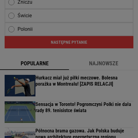
Zniczu
Świcie
Polonii
NASTĘPNE PYTANIE
POPULARNE
NAJNOWSZE
Hurkacz miał już piłki meczowe. Bolesna
porażka w Montrealu! [ZAPIS RELACJI]
Sensacja w Toronto! Pogromczyni Polki nie dała
rady 89. tenisistce świata
Północna brama gazowa. Jak Polska buduje
nową architekturę energetyczną regionu