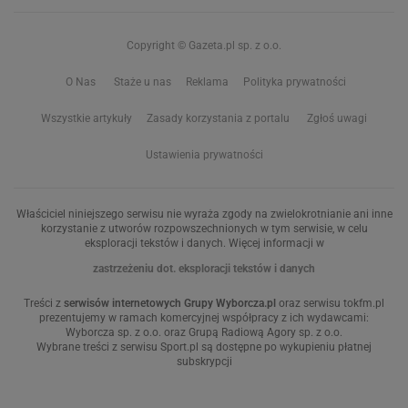
Copyright © Gazeta.pl sp. z o.o.
O Nas
Staże u nas
Reklama
Polityka prywatności
Wszystkie artykuły
Zasady korzystania z portalu
Zgłoś uwagi
Ustawienia prywatności
Właściciel niniejszego serwisu nie wyraża zgody na zwielokrotnianie ani inne
korzystanie z utworów rozpowszechnionych w tym serwisie, w celu
eksploracji tekstów i danych. Więcej informacji w
zastrzeżeniu dot. eksploracji tekstów i danych
Treści z
serwisów internetowych Grupy Wyborcza.pl
oraz serwisu tokfm.pl
prezentujemy w ramach komercyjnej współpracy z ich wydawcami:
Wyborcza sp. z o.o. oraz Grupą Radiową Agory sp. z o.o.
Wybrane treści z serwisu Sport.pl są dostępne po wykupieniu płatnej
subskrypcji