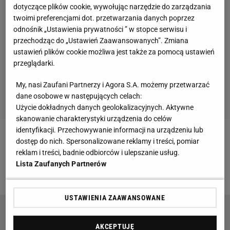
dotyczące plików cookie, wywołując narzędzie do zarządzania
twoimi preferencjami dot. przetwarzania danych poprzez
odnośnik „Ustawienia prywatności ” w stopce serwisu i
przechodząc do „Ustawień Zaawansowanych”. Zmiana
ustawień plików cookie możliwa jest także za pomocą ustawień
przeglądarki.
My, nasi Zaufani Partnerzy i Agora S.A. możemy przetwarzać
dane osobowe w następujących celach:
Użycie dokładnych danych geolokalizacyjnych. Aktywne
skanowanie charakterystyki urządzenia do celów
identyfikacji. Przechowywanie informacji na urządzeniu lub
Zobacz wideo
Grbić nie obiecuje zwycięstwa nawet
dostęp do nich. Spersonalizowane reklamy i treści, pomiar
reklam i treści, badnie odbiorców i ulepszanie usług.
w meczu towarzyskim. „A co dopiero mówić o Lidze
Lista Zaufanych Partnerów
Narodów czy mistrzostwach świata"
USTAWIENIA ZAAWANSOWANE
Nikola Grbić z pierwszą taką przemową.
Mistrzowie Europy złamali Polskę
AKCEPTUJĘ