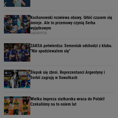
Kochanowski rozwiewa obawy. Grbić czasem się
śmieje. Ale to przemowy czynią Serba
wyjątkowym
SUBSKRYPCJA
ZAKSA potwierdza: Semeniuk odchodzi z klubu.
"Nie spodziewałem się"
Ślepsk się zbroi. Reprezentanci Argentyny i
Serbii zagrają w Suwałkach
Wielka impreza siatkarska wraca do Polski!
Czekaliśmy na to osiem lat