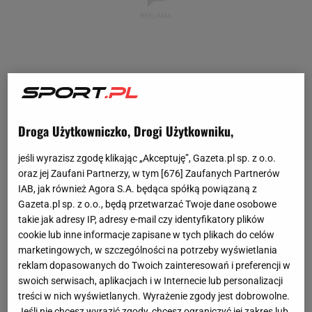
Droga Użytkowniczko, Drogi Użytkowniku,
jeśli wyrazisz zgodę klikając „Akceptuję”, Gazeta.pl sp. z o.o.
oraz jej Zaufani Partnerzy, w tym [
676
] Zaufanych Partnerów
IAB, jak również Agora S.A. będąca spółką powiązaną z
- Pinerolo zamyka rynek transferowy z przytupem.
Gazeta.pl sp. z o.o., będą przetwarzać Twoje dane osobowe
Pozyskuje Polkę
Martynę Grajber
- tak artykuł o
takie jak adresy IP, adresy e-mail czy identyfikatory plików
transferze Polki tytułuje włoski tygodnik "Eco del
cookie lub inne informacje zapisane w tych plikach do celów
Chisone". - Grajber jest najnowszym i bardzo
marketingowych, w szczególności na potrzeby wyświetlania
reklam dopasowanych do Twoich zainteresowań i preferencji w
ważnym zakupem, który zamyka żywiołowy okres
swoich serwisach, aplikacjach i w Internecie lub personalizacji
transferowy Pinerolo - dodają włoscy dziennikarze.
treści w nich wyświetlanych. Wyrażenie zgody jest dobrowolne.
Jeśli nie chcesz wyrazić zgody, chcesz ograniczyć jej zakres lub