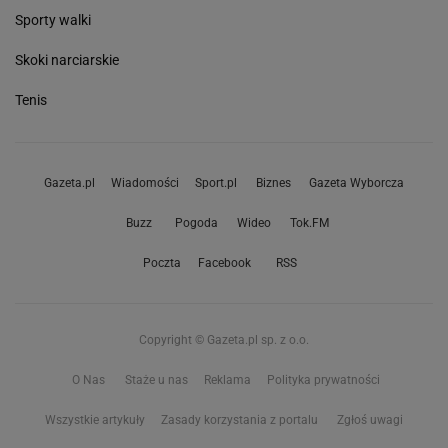
Sporty walki
Skoki narciarskie
Tenis
Gazeta.pl
Wiadomości
Sport.pl
Biznes
Gazeta Wyborcza
Buzz
Pogoda
Wideo
Tok.FM
Poczta
Facebook
RSS
Copyright © Gazeta.pl sp. z o.o.
O Nas
Staże u nas
Reklama
Polityka prywatności
Wszystkie artykuły
Zasady korzystania z portalu
Zgłoś uwagi