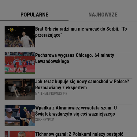
POPULARNE
NAJNOWSZE
Brat Grbicia radzi mu nie wracać do Serbii. "To
przerażające"
Pucharowa wygrana Chicago. 64 minuty
Lewandowskiego
Jak teraz kupuje się nowy samochód w Polsce?
Rozmawiamy z ekspertem
MATERIAŁ PROMOCYJNY
Wpadka z Abramowicz wywołała szum. U
Świątek wydarzyło się coś ważniejszego
SUBSKRYPCJA
Tichonow grzmi: Z Polakami należy postąpić