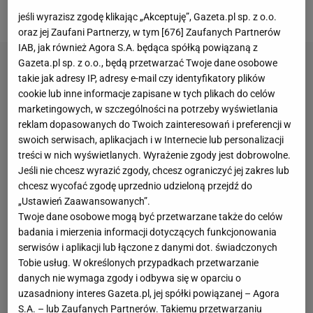
jednym wielkim rozczarowaniem.
jeśli wyrazisz zgodę klikając „Akceptuję”, Gazeta.pl sp. z o.o.
oraz jej Zaufani Partnerzy, w tym [
676
] Zaufanych Partnerów
IAB, jak również Agora S.A. będąca spółką powiązaną z
Gazeta.pl sp. z o.o., będą przetwarzać Twoje dane osobowe
takie jak adresy IP, adresy e-mail czy identyfikatory plików
cookie lub inne informacje zapisane w tych plikach do celów
marketingowych, w szczególności na potrzeby wyświetlania
reklam dopasowanych do Twoich zainteresowań i preferencji w
swoich serwisach, aplikacjach i w Internecie lub personalizacji
treści w nich wyświetlanych. Wyrażenie zgody jest dobrowolne.
Jeśli nie chcesz wyrazić zgody, chcesz ograniczyć jej zakres lub
chcesz wycofać zgodę uprzednio udzieloną przejdź do
„Ustawień Zaawansowanych”.
Twoje dane osobowe mogą być przetwarzane także do celów
badania i mierzenia informacji dotyczących funkcjonowania
serwisów i aplikacji lub łączone z danymi dot. świadczonych
Tobie usług. W określonych przypadkach przetwarzanie
danych nie wymaga zgody i odbywa się w oparciu o
uzasadniony interes Gazeta.pl, jej spółki powiązanej – Agora
S.A. – lub Zaufanych Partnerów. Takiemu przetwarzaniu