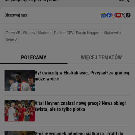
Obserwuj nas
Tours VB
Włochy
Modena
Puchar CEV
Earvin Ngapeth
Siatkówka
Serie A
POLECAMY
WIĘCEJ TEMATÓW
Był gwiazdą w Ekstraklasie. Przepadł za granicą,
może wrócić
Vital Heynen znalazł nową pracę? News obiegł
świata, ale to tylko plotka
Groźny wypadek młodego siatkarza. Trafił do