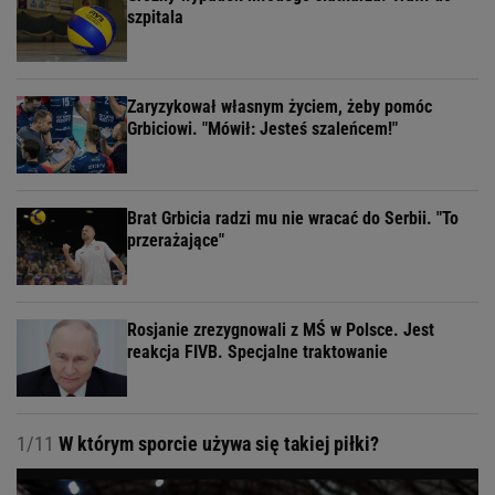
szpitala
Zaryzykował własnym życiem, żeby pomóc
Grbiciowi. "Mówił: Jesteś szaleńcem!"
Brat Grbicia radzi mu nie wracać do Serbii. "To
przerażające"
Rosjanie zrezygnowali z MŚ w Polsce. Jest
reakcja FIVB. Specjalne traktowanie
1/11
W którym sporcie używa się takiej piłki?