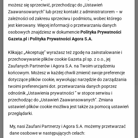
możesz się sprzeciwić, przechodząc do „Ustawień
Zaawansowanych” lub przez kontakt z administratorem – w
zależności od zakresu sprzeciwu i podmiotu, wobec którego
jest kierowany. Więcej informacji o przetwarzaniu danych
osobowych znajdziesz w dokumencie
Polityka Prywatności
Gazeta.pl
i
Polityka Prywatności Agora S.A.
Klikając „Akceptuję” wyrażasz też zgodę na zainstalowanie i
przechowywanie plików cookie Gazeta.pl sp. z o.o., jej
Zaufanych Partnerów i Agora S.A. na Twoim urządzeniu
końcowym. Możesz w każdej chwili zmienić swoje preferencje
dotyczące plików cookie, wywołując narzędzie do zarządzania
twoimi preferencjami dot. przetwarzania danych poprzez
odnośnik „Ustawienia prywatności ” w stopce serwisu i
Zobacz wideo
"Mam nadzieję, że Grbić porwie
przechodząc do „Ustawień Zaawansowanych”. Zmiana
ustawień plików cookie możliwa jest także za pomocą ustawień
chłopaków do walki o najwyższe cele"
przeglądarki.
O Modenie pisano, że to niemożliwe, żeby mieć
My, nasi Zaufani Partnerzy i Agora S.A. możemy przetwarzać
dane osobowe w następujących celach:
taki skład. I co?