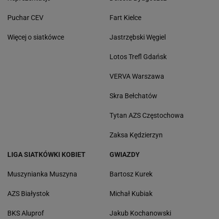
Puchar CEV
Fart Kielce
Więcej o siatkówce
Jastrzębski Węgiel
Lotos Trefl Gdańsk
VERVA Warszawa
Skra Bełchatów
Tytan AZS Częstochowa
Zaksa Kędzierzyn
LIGA SIATKÓWKI KOBIET
GWIAZDY
Muszynianka Muszyna
Bartosz Kurek
AZS Białystok
Michał Kubiak
BKS Aluprof
Jakub Kochanowski