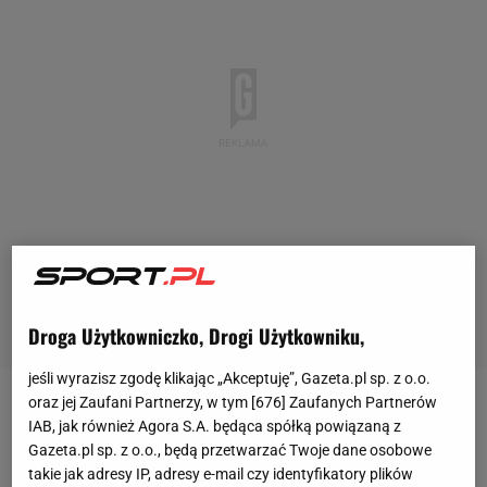
Droga Użytkowniczko, Drogi Użytkowniku,
jeśli wyrazisz zgodę klikając „Akceptuję”, Gazeta.pl sp. z o.o.
oraz jej Zaufani Partnerzy, w tym [
676
] Zaufanych Partnerów
W połowie września Jacek Nawrocki pożegnał się ze
IAB, jak również Agora S.A. będąca spółką powiązaną z
stanowiskiem selekcjonera żeńskiej reprezentacji
Gazeta.pl sp. z o.o., będą przetwarzać Twoje dane osobowe
takie jak adresy IP, adresy e-mail czy identyfikatory plików
Polski
. 56-letni trener pracował z kadrą od 2015 roku