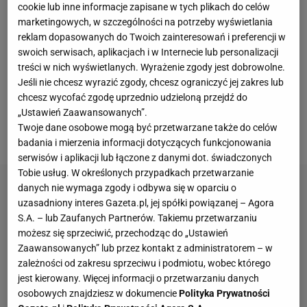
cookie lub inne informacje zapisane w tych plikach do celów
i chciał kontynuować tę współpracę, ale na nowych
marketingowych, w szczególności na potrzeby wyświetlania
warunkach. Chodziło dokładnie o dzielenie swoich
reklam dopasowanych do Twoich zainteresowań i preferencji w
swoich serwisach, aplikacjach i w Internecie lub personalizacji
obowiązków z trenowaniem Chemika Police. Na taki
treści w nich wyświetlanych. Wyrażenie zgody jest dobrowolne.
układ nie chciał się zgodzić PZPS, co oznaczało
Jeśli nie chcesz wyrazić zgody, chcesz ograniczyć jej zakres lub
ostatecznie rozstanie z Jackiem Nawrockim.
chcesz wycofać zgodę uprzednio udzieloną przejdź do
„Ustawień Zaawansowanych”.
Jeszcze tego samego dnia 56-latek został
Twoje dane osobowe mogą być przetwarzane także do celów
przedstawiony jako nowy szkoleniowiec Chemika.
badania i mierzenia informacji dotyczących funkcjonowania
serwisów i aplikacji lub łączone z danymi dot. świadczonych
Tobie usług. W określonych przypadkach przetwarzanie
danych nie wymaga zgody i odbywa się w oparciu o
uzasadniony interes Gazeta.pl, jej spółki powiązanej – Agora
S.A. – lub Zaufanych Partnerów. Takiemu przetwarzaniu
możesz się sprzeciwić, przechodząc do „Ustawień
Zaawansowanych” lub przez kontakt z administratorem – w
zależności od zakresu sprzeciwu i podmiotu, wobec którego
jest kierowany. Więcej informacji o przetwarzaniu danych
osobowych znajdziesz w dokumencie
Polityka Prywatności