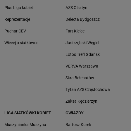
Plus Liga kobiet
AZS Olsztyn
Reprezentacje
Delecta Bydgoszcz
Puchar CEV
Fart Kielce
Więcej o siatkówce
Jastrzębski Węgiel
Lotos Trefl Gdańsk
VERVA Warszawa
Skra Bełchatów
Tytan AZS Częstochowa
Zaksa Kędzierzyn
LIGA SIATKÓWKI KOBIET
GWIAZDY
Muszynianka Muszyna
Bartosz Kurek