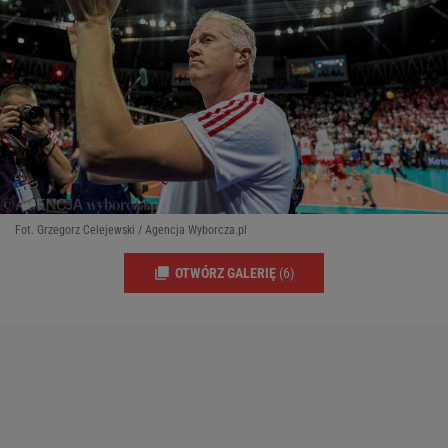
Fot. Grzegorz Celejewski / Agencja Wyborcza.pl
OTWÓRZ GALERIĘ
(6)