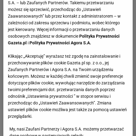
S.A. – lub Zaufanych Partnerów. Takiemu przetwarzaniu
możesz się sprzeciwić, przechodząc do „Ustawień
Zaawansowanych” lub przez kontakt z administratorem – w
zależności od zakresu sprzeciwu i podmiotu, wobec którego
jest kierowany. Więcej informacji o przetwarzaniu danych
osobowych znajdziesz w dokumencie
Polityka Prywatności
Gazeta.pl
i
Polityka Prywatności Agora S.A.
Klikając „Akceptuję” wyrażasz też zgodę na zainstalowanie i
przechowywanie plików cookie Gazeta.pl sp. z o.o., jej
Zaufanych Partnerów i Agora S.A. na Twoim urządzeniu
końcowym. Możesz w każdej chwili zmienić swoje preferencje
dotyczące plików cookie, wywołując narzędzie do zarządzania
twoimi preferencjami dot. przetwarzania danych poprzez
odnośnik „Ustawienia prywatności ” w stopce serwisu i
przechodząc do „Ustawień Zaawansowanych”. Zmiana
ustawień plików cookie możliwa jest także za pomocą ustawień
przeglądarki.
Zobacz wideo
Kto będzie trenerem reprezentacji
My, nasi Zaufani Partnerzy i Agora S.A. możemy przetwarzać
siatkarzy? Jeden kandydat ma największe szanse
dane osobowe w następujących celach: