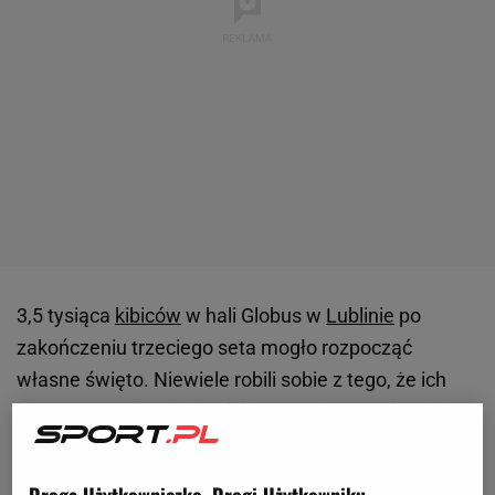
3,5 tysiąca
kibiców
w hali Globus w
Lublinie
po
zakończeniu trzeciego seta mogło rozpocząć
własne święto. Niewiele robili sobie z tego, że ich
klub - LUK Politechnika debiutancki
mecz
PlusLigi
w
historii przegrał 1:3. Najważniejsze było to, że ugrał
seta przeciwko mistrzom Polski i zagrał bardzo