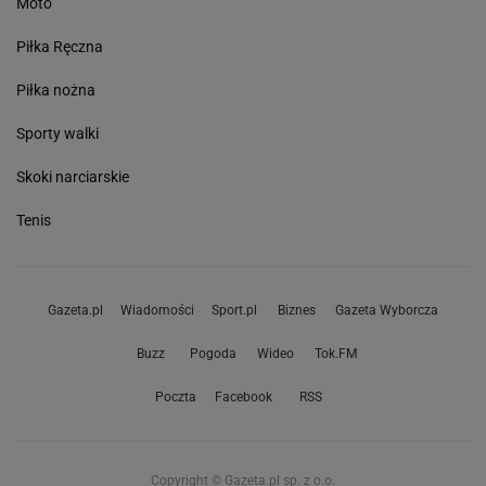
Moto
Piłka Ręczna
Piłka nożna
Sporty walki
Skoki narciarskie
Tenis
Gazeta.pl
Wiadomości
Sport.pl
Biznes
Gazeta Wyborcza
Buzz
Pogoda
Wideo
Tok.FM
Poczta
Facebook
RSS
Copyright © Gazeta.pl sp. z o.o.