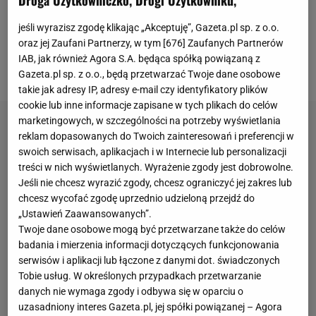
Droga Użytkowniczko, Drogi Użytkowniku,
odważnie. Potrafił zatrzymać zdecydowanego
faworyta tego spotkania, który dysponował znacznie
jeśli wyrazisz zgodę klikając „Akceptuję”, Gazeta.pl sp. z o.o.
oraz jej Zaufani Partnerzy, w tym [
676
] Zaufanych Partnerów
lepszym zespołem i udowodnić mu, że nie zawsze
IAB, jak również Agora S.A. będąca spółką powiązaną z
grają same nazwiska.
Gazeta.pl sp. z o.o., będą przetwarzać Twoje dane osobowe
takie jak adresy IP, adresy e-mail czy identyfikatory plików
cookie lub inne informacje zapisane w tych plikach do celów
marketingowych, w szczególności na potrzeby wyświetlania
reklam dopasowanych do Twoich zainteresowań i preferencji w
swoich serwisach, aplikacjach i w Internecie lub personalizacji
treści w nich wyświetlanych. Wyrażenie zgody jest dobrowolne.
Jeśli nie chcesz wyrazić zgody, chcesz ograniczyć jej zakres lub
chcesz wycofać zgodę uprzednio udzieloną przejdź do
„Ustawień Zaawansowanych”.
Twoje dane osobowe mogą być przetwarzane także do celów
badania i mierzenia informacji dotyczących funkcjonowania
serwisów i aplikacji lub łączone z danymi dot. świadczonych
Tobie usług. W określonych przypadkach przetwarzanie
danych nie wymaga zgody i odbywa się w oparciu o
uzasadniony interes Gazeta.pl, jej spółki powiązanej – Agora