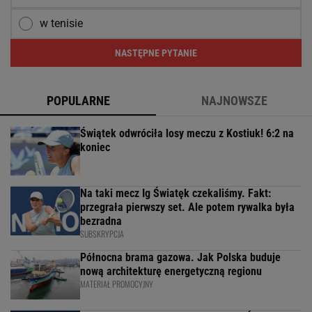
w tenisie
NASTĘPNE PYTANIE
POPULARNE
NAJNOWSZE
Świątek odwróciła losy meczu z Kostiuk! 6:2 na
koniec
Na taki mecz Ig Światęk czekaliśmy. Fakt:
przegrała pierwszy set. Ale potem rywalka była
bezradna
SUBSKRYPCJA
Północna brama gazowa. Jak Polska buduje
nową architekturę energetyczną regionu
MATERIAŁ PROMOCYJNY