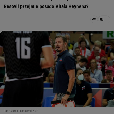
Resovii przejmie posadę Vitala Heynena?
Fot. Czarek Sokolowski / AP