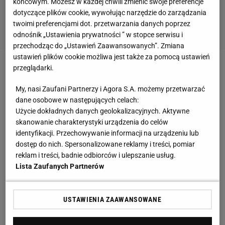
końcowym. Możesz w każdej chwili zmienić swoje preferencje
dotyczące plików cookie, wywołując narzędzie do zarządzania
twoimi preferencjami dot. przetwarzania danych poprzez
odnośnik „Ustawienia prywatności ” w stopce serwisu i
przechodząc do „Ustawień Zaawansowanych”. Zmiana
ustawień plików cookie możliwa jest także za pomocą ustawień
przeglądarki.
Zobacz wideo
Brąz na otarcie łez. "Dobrze, że nie
ma stypy na odejście Vitala Heynena"
My, nasi Zaufani Partnerzy i Agora S.A. możemy przetwarzać
dane osobowe w następujących celach:
Użycie dokładnych danych geolokalizacyjnych. Aktywne
We wtorek okazało się, że również finaliści
skanowanie charakterystyki urządzenia do celów
mistrzostw Europy będą również potrzebowali
identyfikacji. Przechowywanie informacji na urządzeniu lub
zmiany na tej pozycji. - Ostatni wynik powiedział
dostęp do nich. Spersonalizowane reklamy i treści, pomiar
reklam i treści, badnie odbiorców i ulepszanie usług.
nam, że
Słowenia
jest na dobrej drodze do
Lista Zaufanych Partnerów
osiągnięcia jeszcze ważniejszych rezultatów, jeśli to
możliwe! Nadszedł czas na podziękowań, chcę
USTAWIENIA ZAAWANSOWANE
podziękować wszystkim chłopakom z teamu i
sztabu, za ich zaangażowanie i chęć poprawy dzień