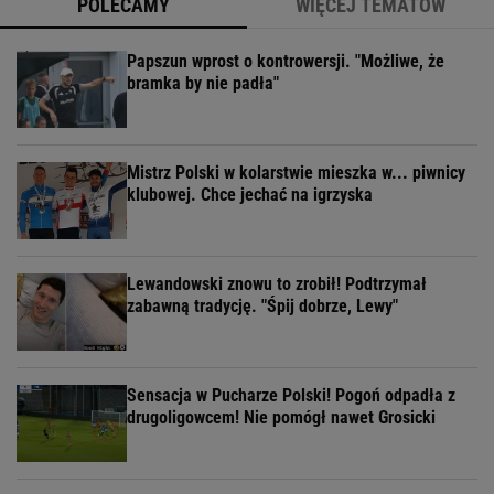
POLECAMY
WIĘCEJ TEMATÓW
Papszun wprost o kontrowersji. "Możliwe, że
bramka by nie padła"
Mistrz Polski w kolarstwie mieszka w... piwnicy
klubowej. Chce jechać na igrzyska
Lewandowski znowu to zrobił! Podtrzymał
zabawną tradycję. "Śpij dobrze, Lewy"
Sensacja w Pucharze Polski! Pogoń odpadła z
drugoligowcem! Nie pomógł nawet Grosicki