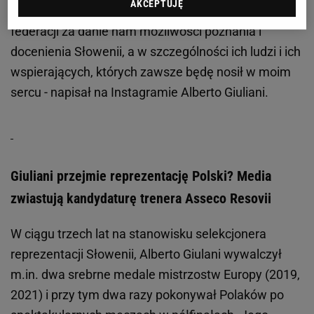
AKCEPTUJĘ
po dniu. Dziękuję prezydentowi Ropretowi i całej
federacji za danie nam możliwości poznania i
docenienia Słowenii, a w szczególności ich ludzi i ich
wspierających, których zawsze będę nosił w moim
sercu - napisał na Instagramie Alberto Giuliani.
Giuliani przejmie reprezentację Polski? Media
zwiastują kandydaturę trenera Asseco Resovii
W ciągu trzech lat na stanowisku selekcjonera
reprezentacji Słowenii, Alberto Giulani wywalczył
m.in. dwa srebrne medale mistrzostw Europy (2019,
2021) i przy tym dwa razy pokonywał Polaków po