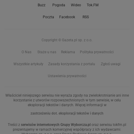
Buzz
Pogoda
Wideo
Tok.FM
Poczta
Facebook
RSS
Copyright © Gazeta.pl sp. z o.o.
O Nas
Staże u nas
Reklama
Polityka prywatności
Wszystkie artykuły
Zasady korzystania z portalu
Zgłoś uwagi
Ustawienia prywatności
Właściciel niniejszego serwisu nie wyraża zgody na zwielokrotnianie ani inne
korzystanie z utworów rozpowszechnionych w tym serwisie, w celu
eksploracji tekstów i danych. Więcej informacji w
zastrzeżeniu dot. eksploracji tekstów i danych
Treści z
serwisów internetowych Grupy Wyborcza.pl
oraz serwisu tokfm.pl
prezentujemy w ramach komercyjnej współpracy z ich wydawcami: