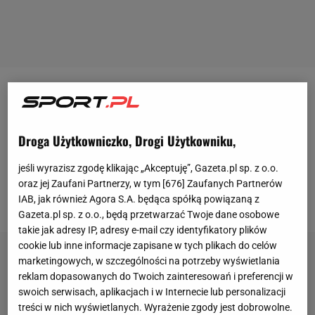
Wychodzi na to, że
wicemistrzowie Europy
oraz
brązowi medaliści ostatniego turnieju siatkarskiego
Droga Użytkowniczko, Drogi Użytkowniku,
pozostają bez selekcjonerów, którzy przeprowadzili
ich przez zawody. Wiadomo było, że rozgrywane
jeśli wyrazisz zgodę klikając „Akceptuję”, Gazeta.pl sp. z o.o.
m.in. w Polsce mistrzostwa Starego Kontynentu
oraz jej Zaufani Partnerzy, w tym [
676
] Zaufanych Partnerów
będą ostatnim turniejem
Vitala Heynena
.
IAB, jak również Agora S.A. będąca spółką powiązaną z
Gazeta.pl sp. z o.o., będą przetwarzać Twoje dane osobowe
takie jak adresy IP, adresy e-mail czy identyfikatory plików
cookie lub inne informacje zapisane w tych plikach do celów
marketingowych, w szczególności na potrzeby wyświetlania
reklam dopasowanych do Twoich zainteresowań i preferencji w
swoich serwisach, aplikacjach i w Internecie lub personalizacji
treści w nich wyświetlanych. Wyrażenie zgody jest dobrowolne.