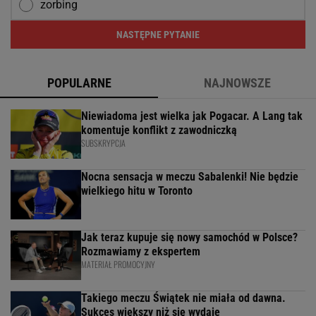
zorbing
NASTĘPNE PYTANIE
POPULARNE
NAJNOWSZE
Niewiadoma jest wielka jak Pogacar. A Lang tak
komentuje konflikt z zawodniczką
SUBSKRYPCJA
Nocna sensacja w meczu Sabalenki! Nie będzie
wielkiego hitu w Toronto
Jak teraz kupuje się nowy samochód w Polsce?
Rozmawiamy z ekspertem
MATERIAŁ PROMOCYJNY
Takiego meczu Świątek nie miała od dawna.
Sukces większy niż się wydaje