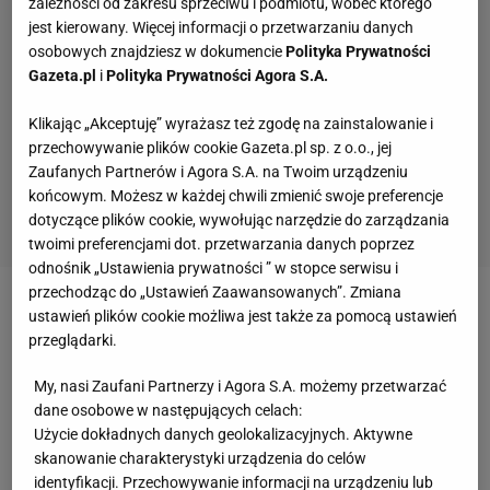
zależności od zakresu sprzeciwu i podmiotu, wobec którego
jest kierowany. Więcej informacji o przetwarzaniu danych
osobowych znajdziesz w dokumencie
Polityka Prywatności
Gazeta.pl
i
Polityka Prywatności Agora S.A.
Klikając „Akceptuję” wyrażasz też zgodę na zainstalowanie i
przechowywanie plików cookie Gazeta.pl sp. z o.o., jej
Zaufanych Partnerów i Agora S.A. na Twoim urządzeniu
końcowym. Możesz w każdej chwili zmienić swoje preferencje
dotyczące plików cookie, wywołując narzędzie do zarządzania
twoimi preferencjami dot. przetwarzania danych poprzez
odnośnik „Ustawienia prywatności ” w stopce serwisu i
przechodząc do „Ustawień Zaawansowanych”. Zmiana
Zobacz wideo
Jak to było z rekordem asów Wilfredo
ustawień plików cookie możliwa jest także za pomocą ustawień
przeglądarki.
Leona? "Po powtórce stwierdziłem, że as jest
zasłużony"
My, nasi Zaufani Partnerzy i Agora S.A. możemy przetwarzać
dane osobowe w następujących celach:
Użycie dokładnych danych geolokalizacyjnych. Aktywne
"Początek był napięty, tak jak miało być. Przeciwko
skanowanie charakterystyki urządzenia do celów
silnej Polsce Brazylia wiedziała, jak poczekać na
identyfikacji. Przechowywanie informacji na urządzeniu lub