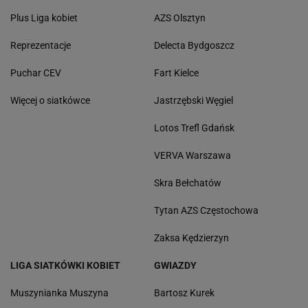
Plus Liga kobiet
AZS Olsztyn
Reprezentacje
Delecta Bydgoszcz
Puchar CEV
Fart Kielce
Więcej o siatkówce
Jastrzębski Węgiel
Lotos Trefl Gdańsk
VERVA Warszawa
Skra Bełchatów
Tytan AZS Częstochowa
Zaksa Kędzierzyn
LIGA SIATKÓWKI KOBIET
GWIAZDY
Muszynianka Muszyna
Bartosz Kurek