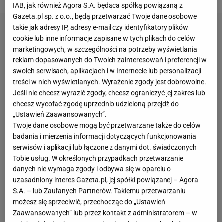
IAB, jak również Agora S.A. będąca spółką powiązaną z
Gazeta.pl sp. z o.o., będą przetwarzać Twoje dane osobowe
takie jak adresy IP, adresy e-mail czy identyfikatory plików
cookie lub inne informacje zapisane w tych plikach do celów
marketingowych, w szczególności na potrzeby wyświetlania
reklam dopasowanych do Twoich zainteresowań i preferencji w
swoich serwisach, aplikacjach i w Internecie lub personalizacji
treści w nich wyświetlanych. Wyrażenie zgody jest dobrowolne.
Jeśli nie chcesz wyrazić zgody, chcesz ograniczyć jej zakres lub
chcesz wycofać zgodę uprzednio udzieloną przejdź do
„Ustawień Zaawansowanych”.
Twoje dane osobowe mogą być przetwarzane także do celów
badania i mierzenia informacji dotyczących funkcjonowania
serwisów i aplikacji lub łączone z danymi dot. świadczonych
Tobie usług. W określonych przypadkach przetwarzanie
danych nie wymaga zgody i odbywa się w oparciu o
uzasadniony interes Gazeta.pl, jej spółki powiązanej – Agora
S.A. – lub Zaufanych Partnerów. Takiemu przetwarzaniu
możesz się sprzeciwić, przechodząc do „Ustawień
Zaawansowanych” lub przez kontakt z administratorem – w