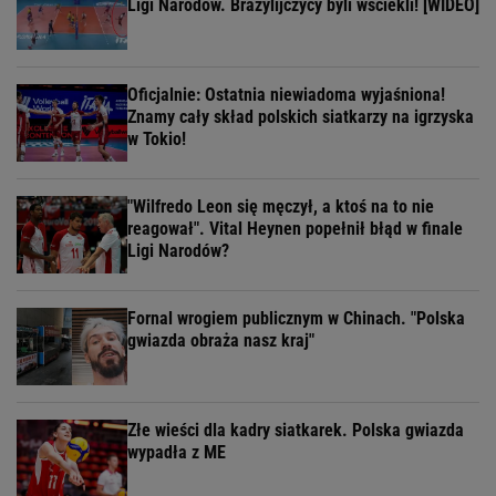
Ligi Narodów. Brazylijczycy byli wściekli! [WIDEO]
Oficjalnie: Ostatnia niewiadoma wyjaśniona!
Znamy cały skład polskich siatkarzy na igrzyska
w Tokio!
"Wilfredo Leon się męczył, a ktoś na to nie
reagował". Vital Heynen popełnił błąd w finale
Ligi Narodów?
Fornal wrogiem publicznym w Chinach. "Polska
gwiazda obraża nasz kraj"
Złe wieści dla kadry siatkarek. Polska gwiazda
wypadła z ME