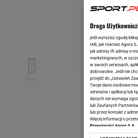
Droga Użytkownicz
jeśli wyrazisz zgodę klika
IAB, jak również Agora S
jak adresy IP, adresy e-m
marketingowych, w szcze
w swoich serwisach, aplik
dobrowolne. Jeśli nie ch
przejdź do „Ustawień Z
Twoje dane osobowe mogą
serwisów i aplikacji lub
danych nie wymaga zgody 
lub Zaufanych Partnerów
lub przez kontakt z admi
Więcej informacji o prz
Prywatności Agora S.A.