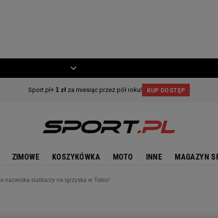
ZIECKO
MOTO
ZIMOWE
KOSZYKÓWKA
MOTO
INNE
MAGAZYN S
e nazwiska siatkarzy na igrzyska w Tokio!