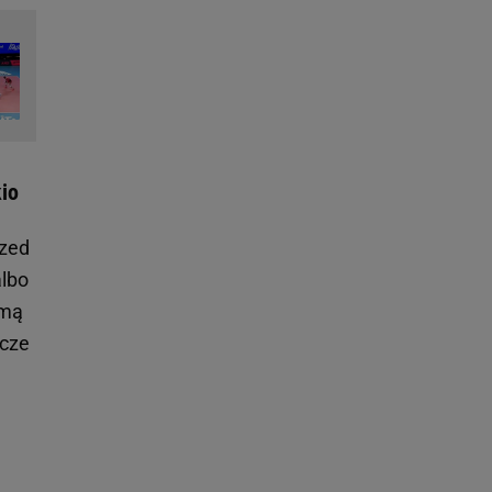
kio
rzed
albo
amą
zcze