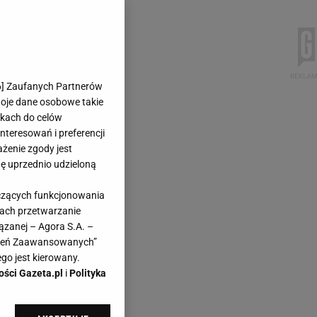
6
] Zaufanych Partnerów
woje dane osobowe takie
likach do celów
teresowań i preferencji
ażenie zgody jest
dę uprzednio udzieloną
yczących funkcjonowania
kach przetwarzanie
ązanej – Agora S.A. –
awień Zaawansowanych”
go jest kierowany.
ości Gazeta.pl
i
Polityka