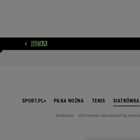
WIADOMOŚCI
NEXT
SPORT
PLOTEK
D
SPORT.PL+
PIŁKA NOŻNA
TENIS
SIATKÓWKA
Siatkówka
Vital Heynen zdecydował! Są pierwsz