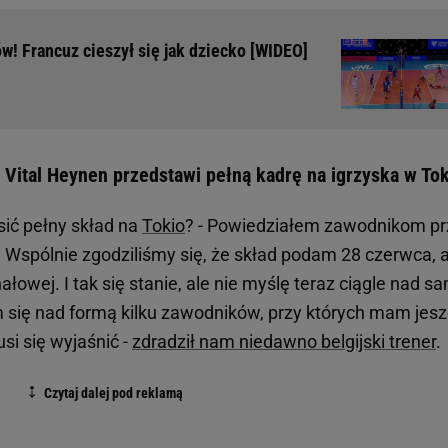
w! Francuz cieszył się jak dziecko [WIDEO]
 Vital Heynen przedstawi pełną kadrę na igrzyska w To
sić pełny skład na
Tokio
? - Powiedziałem zawodnikom p
. Wspólnie zgodziliśmy się, że skład podam 28 czerwca, 
nałowej. I tak się stanie, ale nie myślę teraz ciągle nad s
 się nad formą kilku zawodników, przy których mam jes
si się wyjaśnić -
zdradził nam niedawno belgijski trener
.