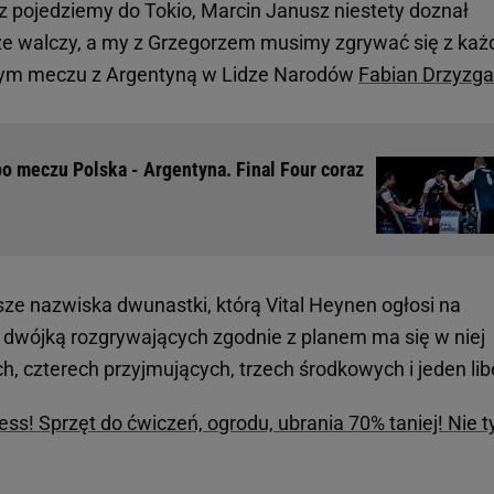
cz pojedziemy do Tokio, Marcin Janusz niestety doznał
cze walczy, a my z Grzegorzem musimy zgrywać się z ka
kowym meczu z Argentyną w Lidze Narodów
Fabian Drzyzga
po meczu Polska - Argentyna. Final Four coraz
ze nazwiska dwunastki, którą Vital Heynen ogłosi na
a dwójką rozgrywających zgodnie z planem ma się w niej
, czterech przyjmujących, trzech środkowych i jeden lib
s! Sprzęt do ćwiczeń, ogrodu, ubrania 70% taniej! Nie t