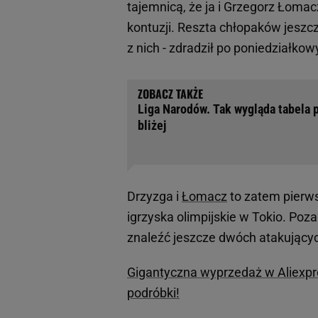
tajemnicą, że ja i Grzegorz Łoma
kontuzji. Reszta chłopaków jesz
z nich - zdradził po poniedział
Liga Narodów. Tak wygląda tabela 
bliżej
Drzyzga i
Łomacz
to zatem pierws
igrzyska olimpijskie w Tokio. Poz
znaleźć jeszcze dwóch atakujących
Gigantyczna wyprzedaż w Aliexpres
podróbki!