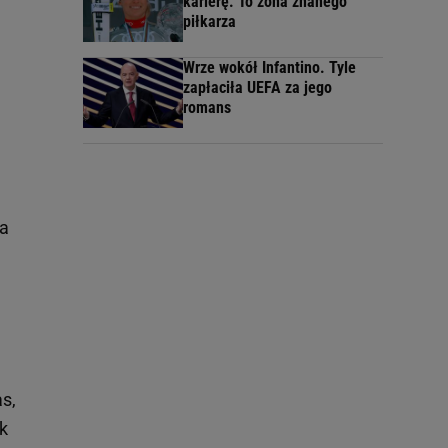
karierę. To żona znanego
piłkarza
Wrze wokół Infantino. Tyle
zapłaciła UEFA za jego
romans
 a
s,
k