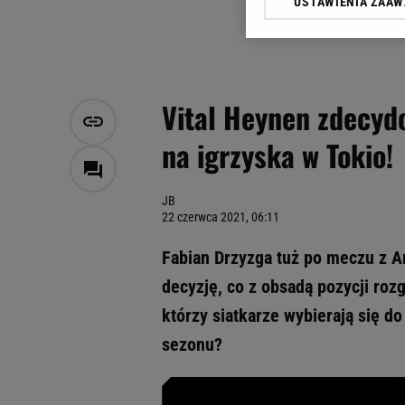
USTAWIENIA ZAA
Klikając „Akceptuję” wyra
Zaufanych Partnerów i A
dotyczące plików cookie,
odnośnik „Ustawienia pr
plików cookie możliwa je
Vital Heynen zdecydo
My, nasi Zaufani Partne
na igrzyska w Tokio!
Użycie dokładnych danych
Przechowywanie informacji
badnie odbiorców i uleps
JB
22 czerwca 2021, 06:11
Fabian Drzyzga tuż po meczu z Ar
decyzję, co z obsadą pozycji roz
którzy siatkarze wybierają się do
sezonu?