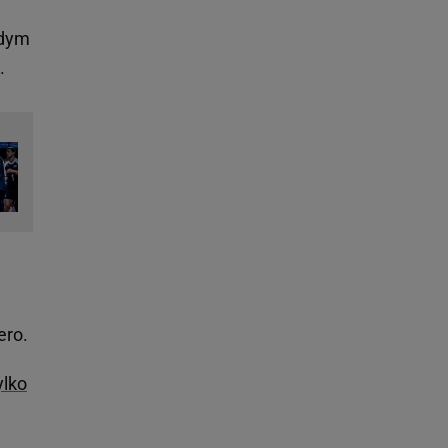
żdym
.
ero.
ylko