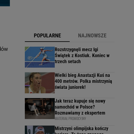
POPULARNE
NAJNOWSZE
odów
Rozstrzygnęli mecz Igi
Świątek z Kostiuk. Koniec w
trzech setach
Wielki bieg Anastazji Kuś na
400 metrów. Polka mistrzynią
świata juniorek!
Jak teraz kupuje się nowy
samochód w Polsce?
Rozmawiamy z ekspertem
MATERIAŁ PROMOCYJNY
Mistrzyni olimpijska kończy