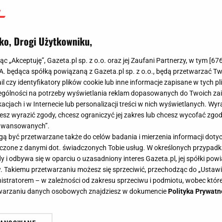
ko, Drogi Użytkowniku,
jąc „Akceptuję”, Gazeta.pl sp. z o.o. oraz jej Zaufani Partnerzy, w tym [
67
.A. będąca spółką powiązaną z Gazeta.pl sp. z o.o., będą przetwarzać T
ail czy identyfikatory plików cookie lub inne informacje zapisane w tych p
gólności na potrzeby wyświetlania reklam dopasowanych do Twoich zain
acjach i w Internecie lub personalizacji treści w nich wyświetlanych. Wyr
cesz wyrazić zgody, chcesz ograniczyć jej zakres lub chcesz wycofać zgo
aawansowanych”.
 być przetwarzane także do celów badania i mierzenia informacji dot
 łączone z danymi dot. świadczonych Tobie usług. W określonych przypad
i odbywa się w oparciu o uzasadniony interes Gazeta.pl, jej spółki powi
. Takiemu przetwarzaniu możesz się sprzeciwić, przechodząc do „Ust
nistratorem – w zależności od zakresu sprzeciwu i podmiotu, wobec które
etwarzaniu danych osobowych znajdziesz w dokumencie
Polityka Prywatn