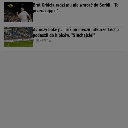
Brat Grbicia radzi mu nie wracać do Serbii. "To
przerażające"
Aż oczy bolały... Tuż po meczu piłkarze Lecha
podeszli do kibiców. "Słuchajcie!"
SUBSKRYPCJA