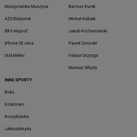
Muszynianka Muszyna
Bartosz Kurek
AZS Białystok
Michał Kubiak
BKS Aluprof
Jakub Kochanowski
iPhone SE cena
Paweł Zatorski
Stal Mielec
Fabian Drzyzga
Mariusz Wlazły
INNE SPORTY
Boks
Kolarstwo
Koszykówka
Lekkoatletyka