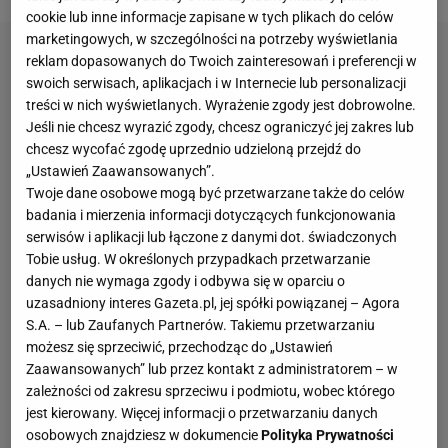
cookie lub inne informacje zapisane w tych plikach do celów
marketingowych, w szczególności na potrzeby wyświetlania
reklam dopasowanych do Twoich zainteresowań i preferencji w
swoich serwisach, aplikacjach i w Internecie lub personalizacji
treści w nich wyświetlanych. Wyrażenie zgody jest dobrowolne.
Jeśli nie chcesz wyrazić zgody, chcesz ograniczyć jej zakres lub
chcesz wycofać zgodę uprzednio udzieloną przejdź do
„Ustawień Zaawansowanych”.
Twoje dane osobowe mogą być przetwarzane także do celów
badania i mierzenia informacji dotyczących funkcjonowania
serwisów i aplikacji lub łączone z danymi dot. świadczonych
Tobie usług. W określonych przypadkach przetwarzanie
danych nie wymaga zgody i odbywa się w oparciu o
uzasadniony interes Gazeta.pl, jej spółki powiązanej – Agora
S.A. – lub Zaufanych Partnerów. Takiemu przetwarzaniu
możesz się sprzeciwić, przechodząc do „Ustawień
Zaawansowanych” lub przez kontakt z administratorem – w
zależności od zakresu sprzeciwu i podmiotu, wobec którego
jest kierowany. Więcej informacji o przetwarzaniu danych
osobowych znajdziesz w dokumencie
Polityka Prywatności