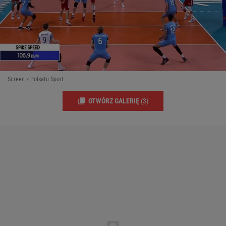
Screen z Polsatu Sport
OTWÓRZ GALERIĘ
(3)