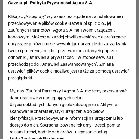
Gazeta.pl
i
Polityka Prywatności Agora S.A.
Klikając „Akceptuję” wyrażasz też zgodę na zainstalowanie i
przechowywanie plików cookie Gazeta.pl sp. z o.o., jej
Zaufanych Partnerów i Agora S.A. na Twoim urządzeniu
końcowym. Możesz w każdej chwili zmienić swoje preferencje
dotyczące plików cookie, wywołując narzędzie do zarządzania
twoimi preferencjami dot. przetwarzania danych poprzez
odnośnik „Ustawienia prywatności ” w stopce serwisu i
przechodząc do „Ustawień Zaawansowanych”. Zmiana
ustawień plików cookie możliwa jest także za pomocą ustawień
przeglądarki.
Zobacz wideo
Liga Narodów. Siatkarzom dopisują
My, nasi Zaufani Partnerzy i Agora S.A. możemy przetwarzać
humory. Leon udaje Świętego Mikołaja, a Paweł
dane osobowe w następujących celach:
Użycie dokładnych danych geolokalizacyjnych. Aktywne
Zatorski wygłupia się na treningu
skanowanie charakterystyki urządzenia do celów
identyfikacji. Przechowywanie informacji na urządzeniu lub
Semeniuk już spakowany?
dostęp do nich. Spersonalizowane reklamy i treści, pomiar
reklam i treści, badnie odbiorców i ulepszanie usług.
Lista Zaufanych Partnerów