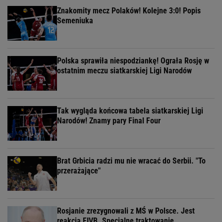
Znakomity mecz Polaków! Kolejne 3:0! Popis
Semeniuka
Polska sprawiła niespodziankę! Ograła Rosję w
ostatnim meczu siatkarskiej Ligi Narodów
Tak wygląda końcowa tabela siatkarskiej Ligi
Narodów! Znamy pary Final Four
Brat Grbicia radzi mu nie wracać do Serbii. "To
przerażające"
Rosjanie zrezygnowali z MŚ w Polsce. Jest
reakcja FIVB. Specjalne traktowanie