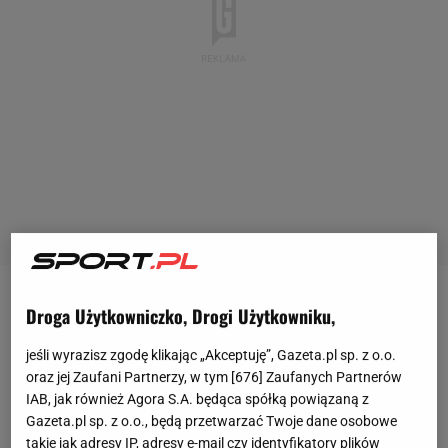
Po 13 kolejkach Ligi Narodów Polacy mają 11
Droga Użytkowniczko, Drogi Użytkowniku,
zwycięstw i są już o krok od półfinału.
jeśli wyrazisz zgodę klikając „Akceptuję”, Gazeta.pl sp. z o.o.
Argentyńczycy dopiero co wygrali z walczącą o
oraz jej Zaufani Partnerzy, w tym [
676
] Zaufanych Partnerów
półfinał Serbią i to 3:0. Z nami grali nieźle, ale jednak
IAB, jak również Agora S.A. będąca spółką powiązaną z
Gazeta.pl sp. z o.o., będą przetwarzać Twoje dane osobowe
nie ugrali nawet seta.
takie jak adresy IP, adresy e-mail czy identyfikatory plików