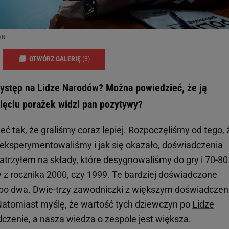
 VNL
OTWÓRZ GALERIĘ
(3)
występ na Lidze Narodów? Można powiedzieć, że ją
sięciu porażek widzi pan pozytywy?
eć tak, że graliśmy coraz lepiej. Rozpoczęliśmy od tego, 
eksperymentowaliśmy i jak się okazało, doświadczenia
trzyłem na składy, które desygnowaliśmy do gry i 70-80
y z rocznika 2000, czy 1999. Te bardziej doświadczone
albo dwa. Dwie-trzy zawodniczki z większym doświadcze
 Natomiast myślę, że wartość tych dziewczyn po
Lidze
czenie, a nasza wiedza o zespole jest większa.