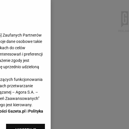
6
] Zaufanych Partnerów
woje dane osobowe takie
likach do celów
teresowań i preferencji
ażenie zgody jest
dę uprzednio udzieloną
yczących funkcjonowania
kach przetwarzanie
ązanej – Agora S.A. –
awień Zaawansowanych”
go jest kierowany.
ości Gazeta.pl
i
Polityka