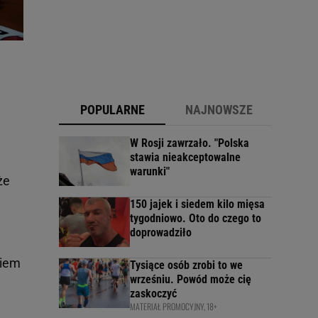
POPULARNE
NAJNOWSZE
W Rosji zawrzało. "Polska
stawia nieakceptowalne
warunki"
że
150 jajek i siedem kilo mięsa
tygodniowo. Oto do czego to
doprowadziło
niem
Tysiące osób zrobi to we
wrześniu. Powód może cię
zaskoczyć
MATERIAŁ PROMOCYJNY, 18+