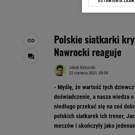
USTAWIENIA ZAA
Klikając „Akceptuję” wyra
Zaufanych Partnerów i A
dotyczące plików cookie,
odnośnik „Ustawienia pr
plików cookie możliwa je
Polskie siatkarki kr
My, nasi Zaufani Partne
Nawrocki reaguje
Użycie dokładnych danych
Przechowywanie informacji
badnie odbiorców i uleps
Jakub Balcerski
22 czerwca 2021, 09:09
- Myślę, że wartość tych dziewc
doświadczenie, a nasza wiedza o 
niedługo przekuć się na coś dobr
polskich siatkarek ich trener, J
meczów i skończyły jako jedenas