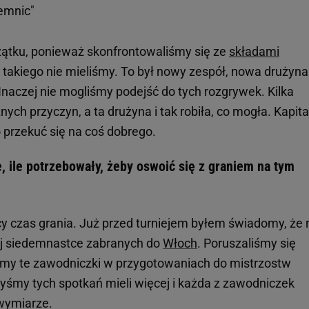
emnic"
zątku, ponieważ skonfrontowaliśmy się ze
składami
My takiego nie mieliśmy. To był nowy zespół, nowa drużyna
 Inaczej nie mogliśmy podejść do tych rozgrywek. Kilka
ch przyczyn, a ta drużyna i tak robiła, co mogła. Kapita
o przekuć się na coś dobrego.
, ile potrzebowały, żeby oswoić się z graniem na tym
?
y czas grania. Już przed turniejem byłem świadomy, że 
ej siedemnastce zabranych do
Włoch
. Poruszaliśmy się
zimy te zawodniczki w przygotowaniach do mistrzostw
śmy tych spotkań mieli więcej i każda z zawodniczek
 wymiarze.