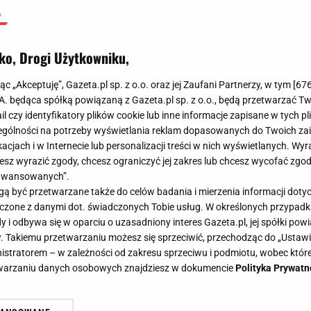
ko, Drogi Użytkowniku,
jąc „Akceptuję”, Gazeta.pl sp. z o.o. oraz jej Zaufani Partnerzy, w tym [
67
.A. będąca spółką powiązaną z Gazeta.pl sp. z o.o., będą przetwarzać T
ail czy identyfikatory plików cookie lub inne informacje zapisane w tych p
gólności na potrzeby wyświetlania reklam dopasowanych do Twoich zain
acjach i w Internecie lub personalizacji treści w nich wyświetlanych. Wyr
cesz wyrazić zgody, chcesz ograniczyć jej zakres lub chcesz wycofać zgo
aawansowanych”.
 być przetwarzane także do celów badania i mierzenia informacji dot
 łączone z danymi dot. świadczonych Tobie usług. W określonych przypad
i odbywa się w oparciu o uzasadniony interes Gazeta.pl, jej spółki powi
. Takiemu przetwarzaniu możesz się sprzeciwić, przechodząc do „Ust
nistratorem – w zależności od zakresu sprzeciwu i podmiotu, wobec które
etwarzaniu danych osobowych znajdziesz w dokumencie
Polityka Prywatn