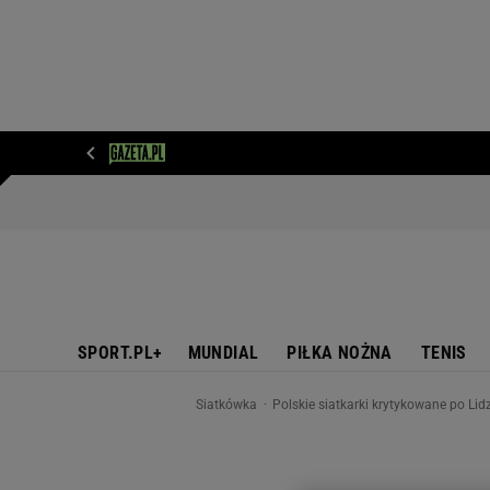
WIADOMOŚCI
NEXT
SPORT
PLOTEK
D
SPORT.PL+
MUNDIAL
PIŁKA NOŻNA
TENIS
Siatkówka
Polskie siatkarki krytykowane po Li