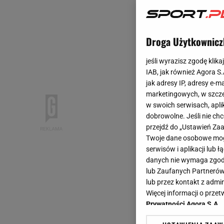
Droga Użytkownicz
jeśli wyrazisz zgodę klika
IAB, jak również Agora S
jak adresy IP, adresy e-m
marketingowych, w szcze
w swoich serwisach, aplik
dobrowolne. Jeśli nie ch
przejdź do „Ustawień Z
Twoje dane osobowe mogą
serwisów i aplikacji lub
danych nie wymaga zgody 
lub Zaufanych Partnerów
lub przez kontakt z admi
Więcej informacji o prz
Prywatności Agora S.A.