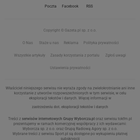
Poczta
Facebook
RSS
Copyright © Gazeta.pl sp. z o.o.
O Nas
Staże u nas
Reklama
Polityka prywatności
Wszystkie artykuły
Zasady korzystania z portalu
Zgłoś uwagi
Ustawienia prywatności
Właściciel niniejszego serwisu nie wyraża zgody na zwielokrotnianie ani inne
korzystanie z utworów rozpowszechnionych w tym serwisie, w celu
eksploracji tekstów i danych. Więcej informacji w
zastrzeżeniu dot. eksploracji tekstów i danych
Treści z
serwisów internetowych Grupy Wyborcza.pl
oraz serwisu tokfm.pl
prezentujemy w ramach komercyjnej współpracy z ich wydawcami:
Wyborcza sp. z o.o. oraz Grupą Radiową Agory sp. z o.o.
Wybrane treści z serwisu Sport.pl są dostępne po wykupieniu płatnej
subskrypcji