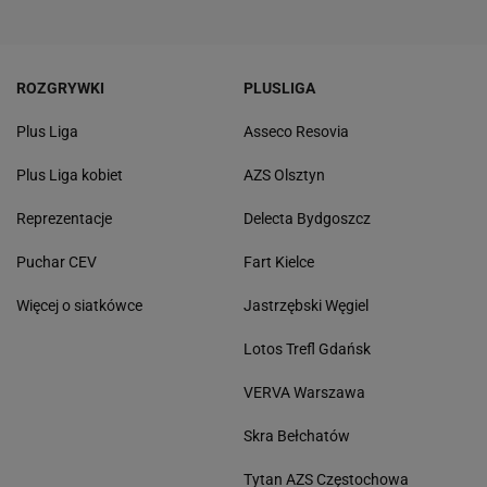
ROZGRYWKI
PLUSLIGA
Plus Liga
Asseco Resovia
Plus Liga kobiet
AZS Olsztyn
Reprezentacje
Delecta Bydgoszcz
Puchar CEV
Fart Kielce
Więcej o siatkówce
Jastrzębski Węgiel
Lotos Trefl Gdańsk
VERVA Warszawa
Skra Bełchatów
Tytan AZS Częstochowa