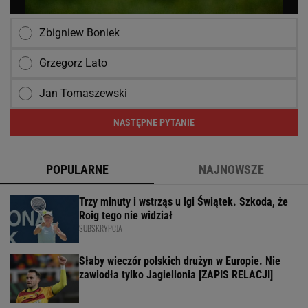
Zbigniew Boniek
Grzegorz Lato
Jan Tomaszewski
NASTĘPNE PYTANIE
POPULARNE
NAJNOWSZE
Trzy minuty i wstrząs u Igi Świątek. Szkoda, że
Roig tego nie widział
SUBSKRYPCJA
Słaby wieczór polskich drużyn w Europie. Nie
zawiodła tylko Jagiellonia [ZAPIS RELACJI]