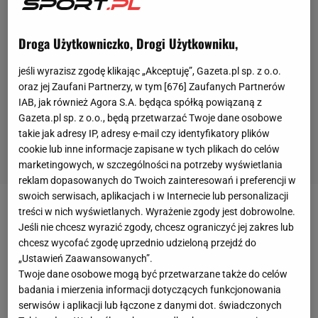
Droga Użytkowniczko, Drogi Użytkowniku,
jeśli wyrazisz zgodę klikając „Akceptuję”, Gazeta.pl sp. z o.o.
oraz jej Zaufani Partnerzy, w tym [
676
] Zaufanych Partnerów
IAB, jak również Agora S.A. będąca spółką powiązaną z
Gazeta.pl sp. z o.o., będą przetwarzać Twoje dane osobowe
takie jak adresy IP, adresy e-mail czy identyfikatory plików
cookie lub inne informacje zapisane w tych plikach do celów
marketingowych, w szczególności na potrzeby wyświetlania
reklam dopasowanych do Twoich zainteresowań i preferencji w
swoich serwisach, aplikacjach i w Internecie lub personalizacji
treści w nich wyświetlanych. Wyrażenie zgody jest dobrowolne.
W piątek reprezentacja Polski przegrała 0:3 (25:17,
Jeśli nie chcesz wyrazić zgody, chcesz ograniczyć jej zakres lub
28:26, 25:19) z Brazylią w Lidze Narodów
. Spotkanie
chcesz wycofać zgodę uprzednio udzieloną przejdź do
zapowiadane jako hit
turnieju
w Rimini
„Ustawień Zaawansowanych”.
Twoje dane osobowe mogą być przetwarzane także do celów
rozczarowało, zwłaszcza w wykonaniu Polaków. Po
badania i mierzenia informacji dotyczących funkcjonowania
porażce zespół Heynena zajmuje drugie miejsce w
serwisów i aplikacji lub łączone z danymi dot. świadczonych