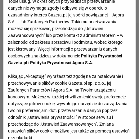
rozgrywkach z 21 punktami na koncie (tyle samo ma
Tobie usług. W określonych przypadkach przetwarzanie
danych nie wymaga zgody i odbywa się w oparciu o
Francja).
uzasadniony interes Gazeta.pl, jej spółki powiązanej – Agora
S.A. – lub Zaufanych Partnerów. Takiemu przetwarzaniu
możesz się sprzeciwić, przechodząc do „Ustawień
Zaawansowanych” lub przez kontakt z administratorem – w
zależności od zakresu sprzeciwu i podmiotu, wobec którego
jest kierowany. Więcej informacji o przetwarzaniu danych
osobowych znajdziesz w dokumencie
Polityka Prywatności
Gazeta.pl
i
Polityka Prywatności Agora S.A.
Klikając „Akceptuję” wyrażasz też zgodę na zainstalowanie i
przechowywanie plików cookie Gazeta.pl sp. z o.o., jej
Zaufanych Partnerów i Agora S.A. na Twoim urządzeniu
końcowym. Możesz w każdej chwili zmienić swoje preferencje
dotyczące plików cookie, wywołując narzędzie do zarządzania
twoimi preferencjami dot. przetwarzania danych poprzez
odnośnik „Ustawienia prywatności ” w stopce serwisu i
przechodząc do „Ustawień Zaawansowanych”. Zmiana
ustawień plików cookie możliwa jest także za pomocą ustawień
przeglądarki.