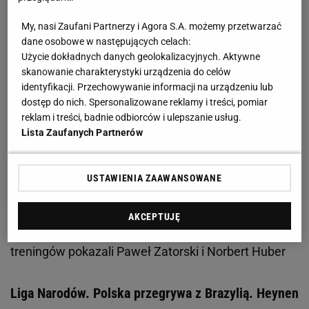
My, nasi Zaufani Partnerzy i Agora S.A. możemy przetwarzać
dane osobowe w następujących celach:
Użycie dokładnych danych geolokalizacyjnych. Aktywne
skanowanie charakterystyki urządzenia do celów
identyfikacji. Przechowywanie informacji na urządzeniu lub
dostęp do nich. Spersonalizowane reklamy i treści, pomiar
reklam i treści, badnie odbiorców i ulepszanie usług.
Lista Zaufanych Partnerów
USTAWIENIA ZAAWANSOWANE
AKCEPTUJĘ
Zobacz wideo
Co się dzieje u siatkarzy? Fragmenty
treningów pokazali Paweł Zatorski i Norbert Huber
Liga Narodów. Polska przegrywa z Brazylią. Heynen