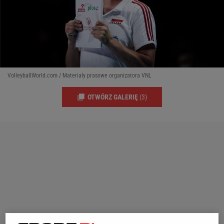
VolleyballWorld.com / Materiały prasowe organizatora VNL
OTWÓRZ GALERIĘ
(3)